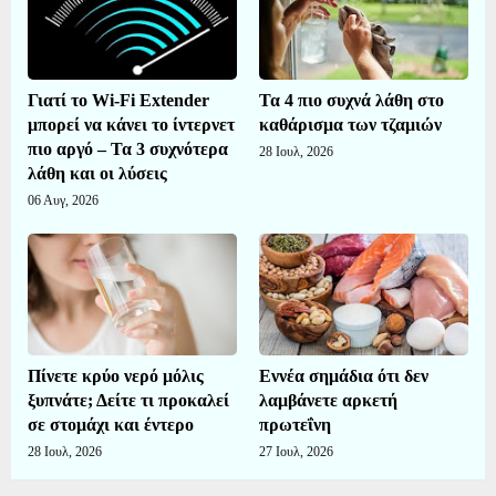
Γιατί το Wi-Fi Extender
Τα 4 πιο συχνά λάθη στο
μπορεί να κάνει το ίντερνετ
καθάρισμα των τζαμιών
πιο αργό – Τα 3 συχνότερα
28 Ιουλ, 2026
λάθη και οι λύσεις
06 Αυγ, 2026
Πίνετε κρύο νερό μόλις
Εννέα σημάδια ότι δεν
ξυπνάτε; Δείτε τι προκαλεί
λαμβάνετε αρκετή
σε στομάχι και έντερο
πρωτεΐνη
28 Ιουλ, 2026
27 Ιουλ, 2026