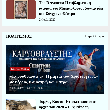
The Dreamers: Η εμβληματική
ιστορία του Μπερτολούτσι ζωντανεύει
στο Σύγχρονο Θέατρο
25 Ιουλ, 2026
ΠΟΛΙΤΙΣΜΟΣ
Περισσότερα
ΕΠΙΛΕΓΜΕΝΑ
«Καρυοθραύστης»: Η μαγεία των Χριστουγέννων
σε Βέροια, Κομοτηνή και Πάτρα
e-diaskedasi
-
03 Αυγ, 2026
Τύμβος Καστά: Επισκέψιμος στις
αρχές του 2028 – Η Αμφίπολη