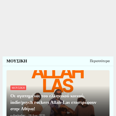
ΜΟΥΣΙΚΗ
Περισσότερα
ΜΟΥΣΙΚΗ
Οι αγαπημένοι του ελληνικού κοινού,
indie/psych rockers Allah-Las επιστρέφουν
στην Αθήνα!
e-diaskedasi
-
06 Αυγ, 2026