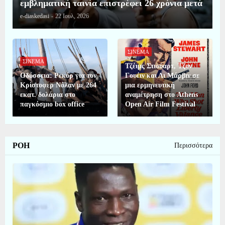
εμβληματική ταινία επιστρέφει 26 χρόνια μετά
e-diaskedasi
-
22 Ιουλ, 2026
ΣΙΝΕΜΑ
ΣΙΝΕΜΑ
Τζέιμς Στιούαρτ, Τζον
Οδύσσεια: Ρεκόρ για τον
Γουέιν και Λι Μάρβιν σε
Κρίστοφερ Νόλαν με 264
μια ερμηνευτική
εκατ. δολάρια στο
αναμέτρηση στο Athens
παγκόσμιο box office
Open Air Film Festival
ΡΟΗ
Περισσότερα