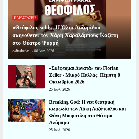
ΠΑΡΑΣΤΑΣΕΙΣ
«Θεόφιλος sold»: Η Όλια Λαζαρίδου
σκηνοθετεί τον Χάρη Χαραλάμπους Καζέπη
στο Θέατρο Ψυρρή
e-diaskedasi
-
06 Αυγ, 2026
«Σκέφτομαι Δυνατά» του Florian
Zeller - Μικρό Παλλάς. Πέμπτη 8
Οκτωβρίου 2026
25 Ιουλ, 2026
Breaking God: Η νέα θεατρική
κωμωδία των Λάκη Λαζόπουλου και
Φάνη Μουρατίδη στο Θέατρο
Αλάμπρα
25 Ιουλ, 2026