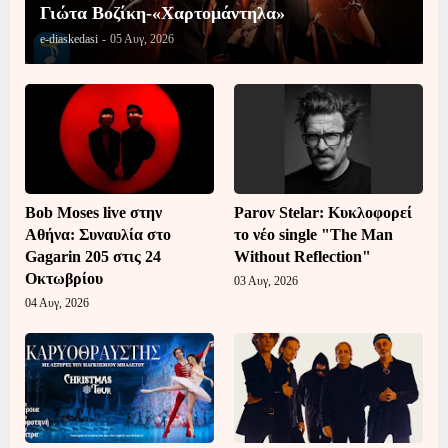
Γιώτα Βοζίκη-«Χαρτομάντηλα»
e-diaskedasi
-
05 Αυγ, 2026
Bob Moses live στην
Parov Stelar: Κυκλοφορεί
Αθήνα: Συναυλία στο
το νέο single "The Man
Gagarin 205 στις 24
Without Reflection"
Οκτωβρίου
03 Αυγ, 2026
04 Αυγ, 2026