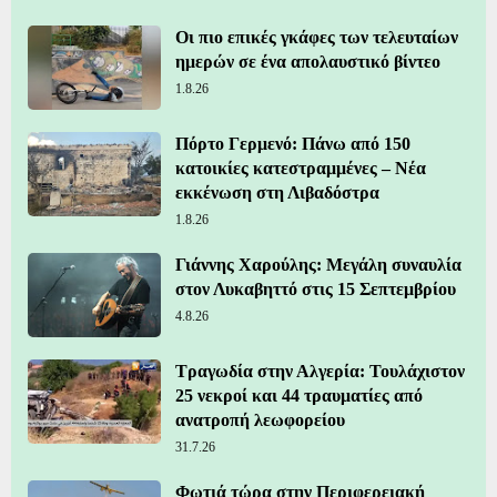
Οι πιο επικές γκάφες των τελευταίων
ημερών σε ένα απολαυστικό βίντεο
1.8.26
Πόρτο Γερμενό: Πάνω από 150
κατοικίες κατεστραμμένες – Νέα
εκκένωση στη Λιβαδόστρα
1.8.26
Γιάννης Χαρούλης: Μεγάλη συναυλία
στον Λυκαβηττό στις 15 Σεπτεμβρίου
4.8.26
Τραγωδία στην Αλγερία: Τουλάχιστον
25 νεκροί και 44 τραυματίες από
ανατροπή λεωφορείου
31.7.26
Φωτιά τώρα στην Περιφερειακή