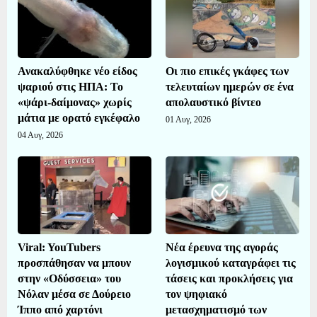
Ανακαλύφθηκε νέο είδος
Οι πιο επικές γκάφες των
ψαριού στις ΗΠΑ: Το
τελευταίων ημερών σε ένα
«ψάρι-δαίμονας» χωρίς
απολαυστικό βίντεο
μάτια με ορατό εγκέφαλο
01 Αυγ, 2026
04 Αυγ, 2026
Viral: YouTubers
Νέα έρευνα της αγοράς
προσπάθησαν να μπουν
λογισμικού καταγράφει τις
στην «Οδύσσεια» του
τάσεις και προκλήσεις για
Νόλαν μέσα σε Δούρειο
τον ψηφιακό
Ίππο από χαρτόνι
μετασχηματισμό των