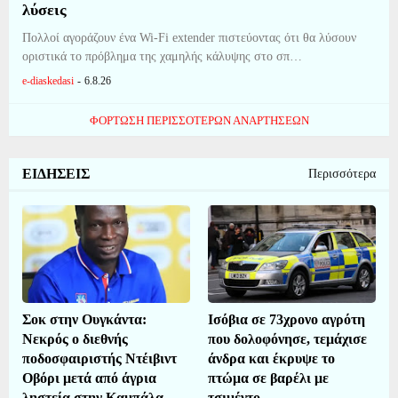
λύσεις
Πολλοί αγοράζουν ένα Wi-Fi extender πιστεύοντας ότι θα λύσουν
οριστικά το πρόβλημα της χαμηλής κάλυψης στο σπ…
e-diaskedasi
-
6.8.26
ΦΌΡΤΩΣΗ ΠΕΡΙΣΣΌΤΕΡΩΝ ΑΝΑΡΤΉΣΕΩΝ
ΕΙΔΗΣΕΙΣ
Περισσότερα
Σοκ στην Ουγκάντα:
Ισόβια σε 73χρονο αγρότη
Νεκρός ο διεθνής
που δολοφόνησε, τεμάχισε
ποδοσφαιριστής Ντέιβιντ
άνδρα και έκρυψε το
Οβόρι μετά από άγρια
πτώμα σε βαρέλι με
ληστεία στην Καμπάλα
τσιμέντο