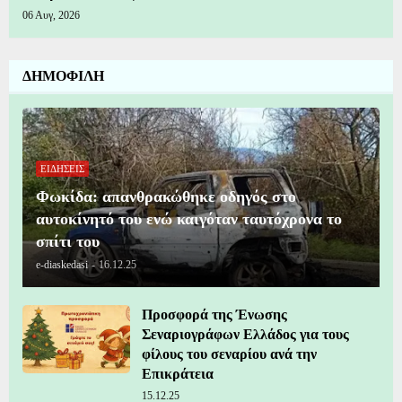
06 Αυγ, 2026
ΔΗΜΟΦΙΛΗ
ΕΙΔΗΣΕΙΣ
Φωκίδα: απανθρακώθηκε οδηγός στο
αυτοκίνητό του ενώ καιγόταν ταυτόχρονα το
σπίτι του
e-diaskedasi
-
16.12.25
Προσφορά της Ένωσης
Σεναριογράφων Ελλάδος για τους
φίλους του σεναρίου ανά την
Επικράτεια
15.12.25