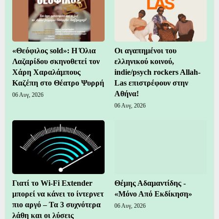
«Θεόφιλος sold»: Η Όλια
Οι αγαπημένοι του
Λαζαρίδου σκηνοθετεί τον
ελληνικού κοινού,
Χάρη Χαραλάμπους
indie/psych rockers Allah-
Καζέπη στο Θέατρο Ψυρρή
Las επιστρέφουν στην
Αθήνα!
06 Αυγ, 2026
06 Αυγ, 2026
Γιατί το Wi-Fi Extender
Θέμης Αδαμαντίδης -
μπορεί να κάνει το ίντερνετ
«Μόνο Από Εκδίκηση»
πιο αργό – Τα 3 συχνότερα
06 Αυγ, 2026
λάθη και οι λύσεις