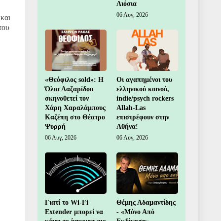
Λιόσια
06 Αυγ, 2026
 και
του
«Θεόφιλος sold»: Η
Οι αγαπημένοι του
Όλια Λαζαρίδου
ελληνικού κοινού,
σκηνοθετεί τον
indie/psych rockers
Χάρη Χαραλάμπους
Allah-Las
Καζέπη στο Θέατρο
επιστρέφουν στην
Ψυρρή
Αθήνα!
06 Αυγ, 2026
06 Αυγ, 2026
Γιατί το Wi-Fi
Θέμης Αδαμαντίδης
Extender μπορεί να
- «Μόνο Από