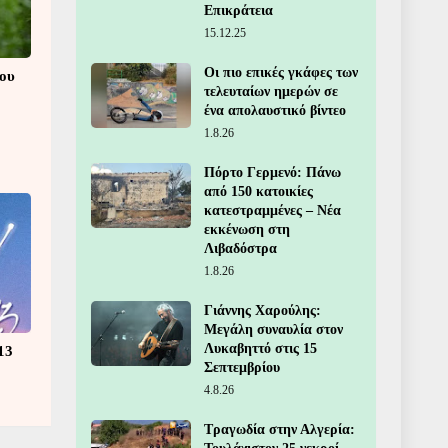
Επικράτεια
15.12.25
Οι πιο επικές γκάφες των
που
τελευταίων ημερών σε
ένα απολαυστικό βίντεο
1.8.26
Πόρτο Γερμενό: Πάνω
από 150 κατοικίες
κατεστραμμένες – Νέα
εκκένωση στη
Λιβαδόστρα
1.8.26
Γιάννης Χαρούλης:
Μεγάλη συναυλία στον
Λυκαβηττό στις 15
13
Σεπτεμβρίου
4.8.26
Τραγωδία στην Αλγερία: