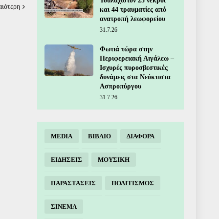
Τουλάχιστον 25 νεκροί
αιότερη
και 44 τραυματίες από
ανατροπή λεωφορείου
31.7.26
Φωτιά τώρα στην
Περιφερειακή Αιγάλεω –
Ισχυρές πυροσβεστικές
δυνάμεις στα Νεόκτιστα
Ασπροπύργου
31.7.26
MEDIA
ΒΙΒΛΙΟ
ΔΙΑΦΟΡΑ
ΕΙΔΗΣΕΙΣ
ΜΟΥΣΙΚΗ
ΠΑΡΑΣΤΑΣΕΙΣ
ΠΟΛΙΤΙΣΜΟΣ
ΣΙΝΕΜΑ