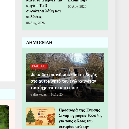
κάνει το ίντερνετ πιο
Εκδίκηση»
αργό – Τα 3
06 Αυγ, 2026
συχνότερα λάθη και
οι λύσεις
06 Αυγ, 2026
ΔΗΜΟΦΙΛΗ
ΕΙΔΗΣΕΙΣ
Φωκίδα: απανθρακώθηκε οδηγός
στο αυτοκίνητό του ενώ καιγόταν
ταυτόχρονα το σπίτι του
e-diaskedasi
-
16.12.25
Προσφορά της Ένωσης
Σεναριογράφων Ελλάδος
για τους φίλους του
σεναρίου ανά την