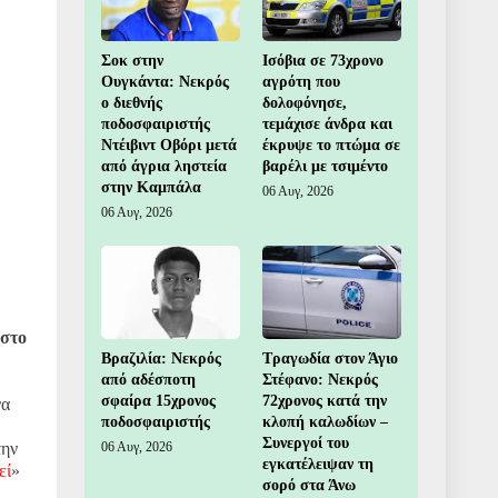
Σοκ στην
Ισόβια σε 73χρονο
Ουγκάντα: Νεκρός
αγρότη που
ο διεθνής
δολοφόνησε,
ποδοσφαιριστής
τεμάχισε άνδρα και
Ντέιβιντ Οβόρι μετά
έκρυψε το πτώμα σε
από άγρια ληστεία
βαρέλι με τσιμέντο
στην Καμπάλα
06 Αυγ, 2026
06 Αυγ, 2026
 στο
Βραζιλία: Νεκρός
Τραγωδία στον Άγιο
από αδέσποτη
Στέφανο: Νεκρός
σφαίρα 15χρονος
72χρονος κατά την
να
ποδοσφαιριστής
κλοπή καλωδίων –
Συνεργοί του
06 Αυγ, 2026
την
εγκατέλειψαν τη
εί
»
σορό στα Άνω