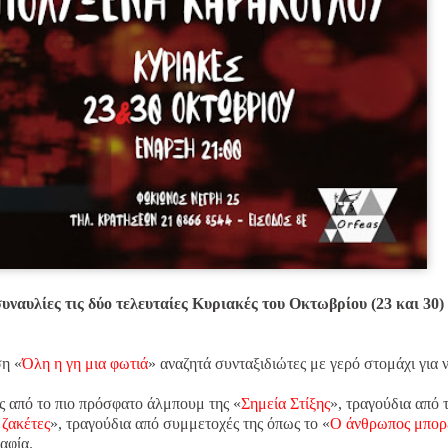
υναυλίες τις δύο τελευταίες Κυριακές του Οκτωβρίου (23 και 30)
ση «
Όλη η γη μια φωτιά
» αναζητά συνταξιδιώτες με γερό στομάχι για 
ος από το πιο πρόσφατο άλμπουμ της «
Σημεία Στίξης
», τραγούδια από 
ζακέτες
», τραγούδια από συμμετοχές της όπως το «
Ο άνθρωπος μπορ
αφία.