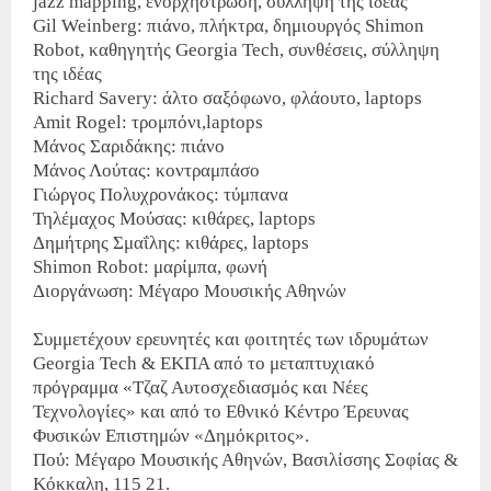
jazz mapping, ενορχήστρωση, σύλληψη της ιδέας
Gil Weinberg: πιάνο, πλήκτρα, δημιουργός Shimon
Robot, καθηγητής Georgia Tech, συνθέσεις, σύλληψη
της ιδέας
Richard Savery: άλτο σαξόφωνο, φλάουτο, laptops
Amit Rogel: τρομπόνι,laptops
Μάνος Σαριδάκης: πιάνο
Μάνος Λούτας: κοντραμπάσο
Γιώργος Πολυχρονάκος: τύμπανα
Τηλέμαχος Μούσας: κιθάρες, laptops
Δημήτρης Σμαΐλης: κιθάρες, laptops
Shimon Robot: μαρίμπα, φωνή
Διοργάνωση: Μέγαρο Μουσικής Αθηνών
Συμμετέχουν ερευνητές και φοιτητές των ιδρυμάτων
Georgia Tech & ΕΚΠΑ από το μεταπτυχιακό
πρόγραμμα «Τζαζ Αυτοσχεδιασμός και Νέες
Τεχνολογίες» και από το Εθνικό Κέντρο Έρευνας
Φυσικών Επιστημών «Δημόκριτος».
Πού: Μέγαρο Μουσικής Αθηνών, Βασιλίσσης Σοφίας &
Κόκκαλη, 115 21.