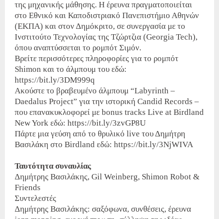
της μηχανικής μάθησης. Η έρευνα πραγματοποιείται
στο Εθνικό και Καποδιστριακό Πανεπιστήμιο Αθηνών
(ΕΚΠΑ) και στον Δημόκριτο, σε συνεργασία με το
Ινστιτούτο Τεχνολογίας της Τζώρτζια (Georgia Tech),
όπου αναπτύσσεται το ρομπότ Σιμόν.
Βρείτε περισσότερες πληροφορίες για το ρομπότ
Shimon και το άλμπουμ του εδώ:
https://bit.ly/3DM999q
Ακούστε το βραβευμένο άλμπουμ “Labyrinth –
Daedalus Project” για την ιστορική Candid Records –
που επανακυκλοφορεί με bonus tracks Live at Birdland
New York εδώ: https://bit.ly/3zvGP8U
Πάρτε μια γεύση από το θρυλικό live του Δημήτρη
Βασιλάκη στο Birdland εδώ: https://bit.ly/3NjWIVA
Ταυτότητα συναυλίας
Δημήτρης Βασιλάκης, Gil Weinberg, Shimon Robot &
Friends
Συντελεστές
Δημήτρης Βασιλάκης: σαξόφωνα, συνθέσεις, έρευνα