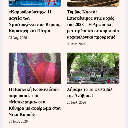
«Καρυοθραύστης»: Η
Τύμβος Καστά:
μαγεία των
Επισκέψιμος στις αρχές
Χριστουγέννων σε Βέροια,
του 2028 – Η Αμφίπολη
Κομοτηνή και Πάτρα
μετατρέπεται σε κορυφαίο
αρχαιολογικό προορισμό
03 Αυγ, 2026
02 Αυγ, 2026
Η Βασιλική Κοσκινιώτου
Ζήσαμε το 1ο φεστιβάλ
παρουσιάζει το
της Ανάβρας!
«Μετεώρημα» στα
29 Ιουλ, 2026
Κύθηρα με αφιέρωμα στον
Νίκο Καρούζο
31 Ιουλ, 2026