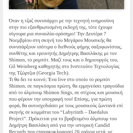
Όταν η τζαζ συνυπάρχει με την τεχνητή νοημοσύνη
στην πιο εξανθρωπισμένη εκδοχή της, τότε έχουμε
σίγουρα μια συναυλία-ορόσημο! Την Δευτέρα 7
Νοεμβρίου στη σκηνή του Μεγάρου Μουσικής θα
συνυπάρξουν ισότιμα ο διεθνούς φήμης σαξοφωνίστας,
συνθέτης και ερευνητής Δημήτρης Βασιλάκης με τον
Shimon, το ρομπότ. Μαζί τους και ο δημιουργός του,
Gil Weinberg καθηγητής στο Ινστιτούτο Τεχνολογίας
της Τζώρτζια (Georgia Tech).
Τι θα δει το κοινό; Ένα live στο οποίο το ρομπότ
Shimon, σε παγκόσμια πρώτη, θα ερμηνεύσει τραγούδια
από το άλμπουμ Shimon Sings, σε στίχους και μουσική
που φέρουν την υπογραφή του! Επίσης, για πρώτη
φορά, θα αυτοσχεδιάσει με τους μουσικούς ζωντανά επί
σκηνής σε κομμάτια του “Labyrinth – Daedalus
Project”. Πρόκειται για το βραβευμένο άλμπουμ του
Δημήτρη Βασιλάκη από για την ιστορική Candid
Records που επανακυκλοφορεί 20 χρόνια μετά, με