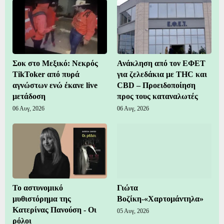
Σοκ στο Μεξικό: Νεκρός
Ανάκληση από τον ΕΦΕΤ
TikToker από πυρά
για ζελεδάκια με THC και
αγνώστων ενώ έκανε live
CBD – Προειδοποίηση
μετάδοση
προς τους καταναλωτές
06 Αυγ, 2026
06 Αυγ, 2026
Το αστυνομικό
Γιώτα
μυθιστόρημα της
Βοζίκη-«Χαρτομάντηλα»
Κατερίνας Πανούση - Οι
05 Αυγ, 2026
ρόλοι