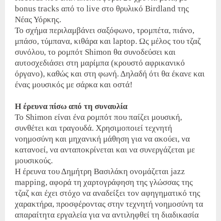
bonus tracks από το live στο θρυλικό Birdland της
Νέας Υόρκης.
Το σχήμα περιλαμβάνει σαξόφωνο, τρομπέτα, πιάνο,
μπάσο, τύμπανα, κιθάρα και laptop. Ως μέλος του τζαζ
συνόλου, το ρομπότ Shimon θα συνοδεύσει και
αυτοσχεδιάσει στη μαρίμπα (κρουστό αφρικανικό
όργανο), καθώς και στη φωνή. Δηλαδή ότι θα έκανε και
ένας μουσικός με σάρκα και οστά!
Η έρευνα πίσω από τη συναυλία
Το Shimon είναι ένα ρομπότ που παίζει μουσική,
συνθέτει και τραγουδά. Χρησιμοποιεί τεχνητή
νοημοσύνη και μηχανική μάθηση για να ακούει, να
κατανοεί, να ανταποκρίνεται και να συνεργάζεται με
μουσικούς.
Η έρευνα του Δημήτρη Βασιλάκη ονομάζεται jazz
mapping, αφορά τη χαρτογράφηση της γλώσσας της
τζαζ και έχει στόχο να αναδείξει τον αφηγηματικό της
χαρακτήρα, προσφέροντας στην τεχνητή νοημοσύνη τα
απαραίτητα εργαλεία για να αντιληφθεί τη διαδικασία