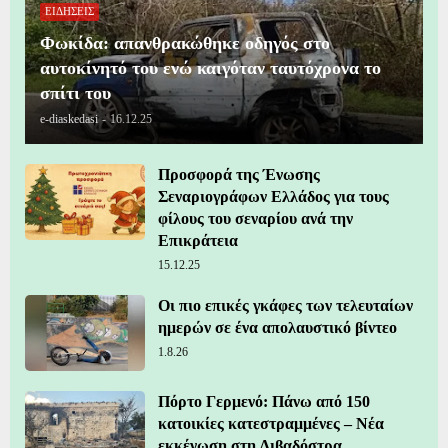
ΕΙΔΗΣΕΙΣ
Φωκίδα: απανθρακώθηκε οδηγός στο
αυτοκίνητό του ενώ καιγόταν ταυτόχρονα το
σπίτι του
e-diaskedasi
-
16.12.25
Προσφορά της Ένωσης
Σεναριογράφων Ελλάδος για τους
φίλους του σεναρίου ανά την
Επικράτεια
15.12.25
Οι πιο επικές γκάφες των τελευταίων
ημερών σε ένα απολαυστικό βίντεο
1.8.26
Πόρτο Γερμενό: Πάνω από 150
κατοικίες κατεστραμμένες – Νέα
εκκένωση στη Λιβαδόστρα