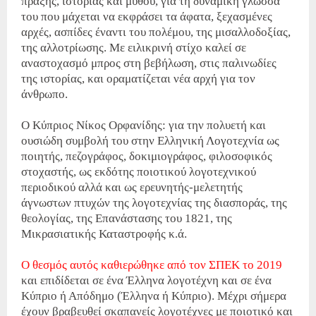
πράξης, ιστορίας και μύθου, για τη δυναμική γλώσσα
του που μάχεται να εκφράσει τα άφατα, ξεχασμένες
αρχές, ασπίδες έναντι του πολέμου, της μισαλλοδοξίας,
της αλλοτρίωσης. Με ειλικρινή στίχο καλεί σε
αναστοχασμό μπρος στη βεβήλωση, στις παλινωδίες
της ιστορίας, και οραματίζεται νέα αρχή για τον
άνθρωπο.
Ο Κύπριος Νίκος Ορφανίδης: για την πολυετή και
ουσιώδη συμβολή του στην Ελληνική Λογοτεχνία ως
ποιητής, πεζογράφος, δοκιμιογράφος, φιλοσοφικός
στοχαστής, ως εκδότης ποιοτικού λογοτεχνικού
περιοδικού αλλά και ως ερευνητής-μελετητής
άγνωστων πτυχών της λογοτεχνίας της διασποράς, της
θεολογίας, της Επανάστασης του 1821, της
Μικρασιατικής Καταστροφής κ.ά.
Ο θεσμός αυτός καθιερώθηκε από τον ΣΠΕΚ το 2019
και επιδίδεται σε ένα Έλληνα λογοτέχνη και σε ένα
Κύπριο ή Απόδημο (Έλληνα ή Κύπριο). Μέχρι σήμερα
έχουν βραβευθεί σκαπανείς λογοτέχνες με ποιοτικό και