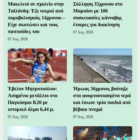
Μακελειό σε σχολείο στην
Σύλληψη 35χρονου στο
Ταϊλάνδη: Έξι νεκροί από
Μαρούσι με 106
πυροβολισμούς 14χρονου –
συσκευασίες κάνναβης
Είχε σκοτώσει και τους
έτοιμες για διακίνηση
παππούδες του
07 Αυγ, 2026
07 Αυγ, 2026
Έβελυν Μητροπούλου:
Ήρωας 56χρονος βούτηξε
Ασημένιο μετάλλιο στο
στα φουρτουνιασμένα νερά
Παγκόσμιο Κ20 με
και έσωσε τρία παιδιά από
ιστορικό άλμα 6,44 μ.
βέβαιο πνιγμό
07 Αυγ, 2026
07 Αυγ, 2026