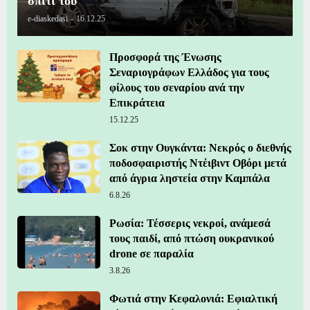
σπίτι του
e-diaskedasi
-
16.12.25
Προσφορά της Ένωσης
Σεναριογράφων Ελλάδος για τους
φίλους του σεναρίου ανά την
Επικράτεια
15.12.25
Σοκ στην Ουγκάντα: Νεκρός ο διεθνής
ποδοσφαιριστής Ντέιβιντ Οβόρι μετά
από άγρια ληστεία στην Καμπάλα
6.8.26
Ρωσία: Τέσσερις νεκροί, ανάμεσά
τους παιδί, από πτώση ουκρανικού
drone σε παραλία
3.8.26
Φωτιά στην Κεφαλονιά: Εφιαλτική