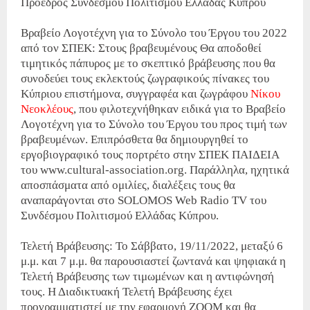
Πρόεδρος Συνδέσμου Πολιτισμού Ελλάδας Κύπρου
Βραβείο Λογοτέχνη για το Σύνολο του Έργου του 2022
από τον ΣΠΕΚ: Στους βραβευμένους Θα αποδοθεί
τιμητικός πάπυρος με το σκεπτικό βράβευσης που θα
συνοδεύει τους εκλεκτούς ζωγραφικούς πίνακες του
Κύπριου επιστήμονα, συγγραφέα και ζωγράφου
Νίκου
Νεοκλέους
, που φιλοτεχνήθηκαν ειδικά για το Βραβείο
Λογοτέχνη για το Σύνολο του Έργου του προς τιμή των
βραβευμένων. Επιπρόσθετα θα δημιουργηθεί το
εργοβιογραφικό τους πορτρέτο στην ΣΠΕΚ ΠΑΙΔΕΙΑ
του www.cultural-association.org. Παράλληλα, ηχητικά
αποσπάσματα από ομιλίες, διαλέξεις τους θα
αναπαράγονται στο SOLOMOS Web Radio TV του
Συνδέσμου Πολιτισμού Ελλάδας Κύπρου.
Τελετή Βράβευσης: Το Σάββατο, 19/11/2022, μεταξύ 6
μ.μ. και 7 μ.μ. θα παρουσιαστεί ζωντανά και ψηφιακά η
Τελετή Βράβευσης των τιμωμένων και η αντιφώνησή
τους. Η Διαδικτυακή Τελετή Βράβευσης έχει
προγραμματιστεί με την εφαρμογή ΖΟΟΜ και θα