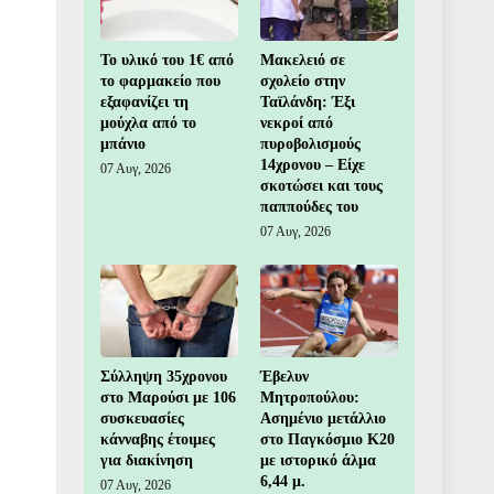
Το υλικό του 1€ από
Μακελειό σε
το φαρμακείο που
σχολείο στην
εξαφανίζει τη
Ταϊλάνδη: Έξι
μούχλα από το
νεκροί από
μπάνιο
πυροβολισμούς
14χρονου – Είχε
07 Αυγ, 2026
σκοτώσει και τους
παππούδες του
07 Αυγ, 2026
Σύλληψη 35χρονου
Έβελυν
στο Μαρούσι με 106
Μητροπούλου:
συσκευασίες
Ασημένιο μετάλλιο
κάνναβης έτοιμες
στο Παγκόσμιο Κ20
για διακίνηση
με ιστορικό άλμα
6,44 μ.
07 Αυγ, 2026