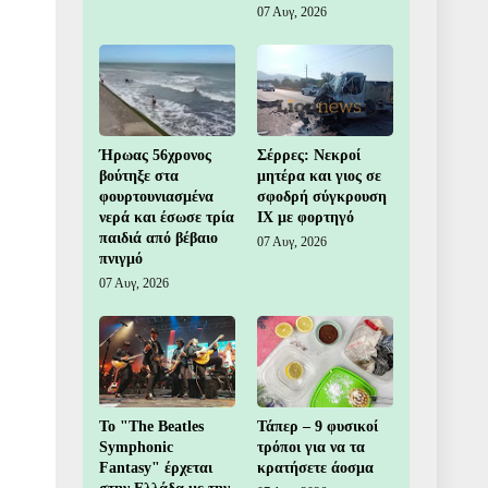
07 Αυγ, 2026
Ήρωας 56χρονος
Σέρρες: Νεκροί
βούτηξε στα
μητέρα και γιος σε
φουρτουνιασμένα
σφοδρή σύγκρουση
νερά και έσωσε τρία
ΙΧ με φορτηγό
παιδιά από βέβαιο
07 Αυγ, 2026
πνιγμό
07 Αυγ, 2026
Το "The Beatles
Τάπερ – 9 φυσικοί
Symphonic
τρόποι για να τα
Fantasy" έρχεται
κρατήσετε άοσμα