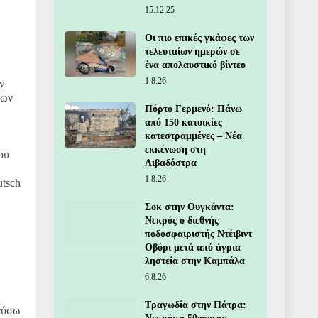
15.12.25
Οι πιο επικές γκάφες των
τελευταίων ημερών σε
ένα απολαυστικό βίντεο
1.8.26
ν
των
Πόρτο Γερμενό: Πάνω
από 150 κατοικίες
κατεστραμμένες – Νέα
εκκένωση στη
ου
Λιβαδόστρα
1.8.26
utsch
Σοκ στην Ουγκάντα:
Νεκρός ο διεθνής
ποδοσφαιριστής Ντέιβιντ
Οβόρι μετά από άγρια
ληστεία στην Καμπάλα
6.8.26
Τραγωδία στην Πάτρα:
λαύσω