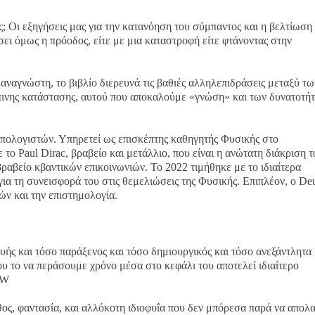
 Οι εξηγήσεις μας για την κατανόηση του σύμπαντος και η βελτίωση
ει όμως η πρόοδος, είτε με μια καταστροφή είτε φτάνοντας στην
αναγνώστη, το βιβλίο διερευνά τις βαθιές αλληλεπιδράσεις μεταξύ τω
ώπινης κατάστασης, αυτού που αποκαλούμε «γνώση» και των δυνατοτή
υπολογιστών. Υπηρετεί ως επισκέπτης καθηγητής Φυσικής στο
ο Paul Dirac, βραβείο και μετάλλιο, που είναι η ανώτατη διάκριση τ
βραβείο κβαντικών επικοινωνιών. Το 2022 τιμήθηκε με το ιδιαίτερα
 για τη συνεισφορά του στις θεμελιώσεις της Φυσικής. Επιπλέον, ο De
ών και την επιστημολογία.
φυής και τόσο παράξενος και τόσο δημιουργικός και τόσο ανεξάντλητα
που το να περάσουμε χρόνο μέσα στο κεφάλι του αποτελεί ιδιαίτερο
EW
άθος, φαντασία, και αλλόκοτη ιδιοφυΐα που δεν μπόρεσα παρά να απο