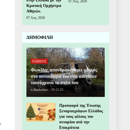
στην Ελλάδα με την
07 Αυγ, 2026
Κρατική Ορχήστρα
Αθηνών.
07 Αυγ, 2026
ΔΗΜΟΦΙΛΗ
ΕΙΔΗΣΕΙΣ
Φωκίδα: απανθρακώθηκε οδηγός
στο αυτοκίνητό του ενώ καιγόταν
ταυτόχρονα το σπίτι του
e-diaskedasi
-
16.12.25
Προσφορά της Ένωσης
Σεναριογράφων Ελλάδος
για τους φίλους του
σεναρίου ανά την
ν
Επικράτεια