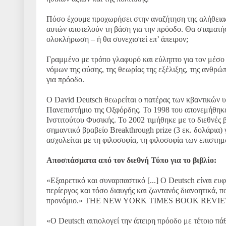
Πόσο έχουμε προχωρήσει στην αναζήτηση της αλήθειας;
αυτών αποτελούν τη βάση για την πρόοδο. Θα σταματήσ
ολοκλήρωση – ή θα συνεχιστεί επ’ άπειρον;
Γραμμένο με τρόπο γλαφυρό και εύληπτο για τον μέσο 
νόμων της φύσης, της θεωρίας της εξέλιξης, της ανθρ
για πρόοδο.
Ο David Deutsch θεωρείται ο πατέρας των κβαντικών 
Πανεπιστήμιο της Οξφόρδης. Το 1998 του απονεμήθηκε τ
Ινστιτούτου Φυσικής. Το 2002 τιμήθηκε με το διεθνές 
σημαντικό βραβείο Breakthrough prize (3 εκ. δολάρια)
ασχολείται με τη φιλοσοφία, τη φιλοσοφία των επιστημ
Αποσπάσματα από τον διεθνή Τύπο για το βιβλίο:
«Εξαιρετικό και συναρπαστικό [...] Ο Deutsch είναι ευ
περίεργος και τόσο διαυγής και ζωντανός διανοητικά, 
προνόμιο.» THE NEW YORK TIMES BOOK REVI
«Ο Deutsch αιτιολογεί την άπειρη πρόοδο με τέτοιο π