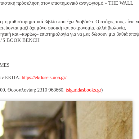
ναρπαστική πρόσκληση στον επιστημονικό αναγωγισμό.» THE WALL
α μη μυθιστορηματικά βιβλία που έχω διαβάσει. Ο στόχος τους είναι ν
τεύονται μαζί όχι μόνο φυσική και αστρονομία, αλλά βιολογία,
ητική και –κυρίως– επιστημολογία για να μας δώσουν μία βαθιά άπο
KER’S BOOK BENCH
TIMES
σεων ΕΚΠΑ:
https://ekdoseis.uoa.gr/
400, Θεσσαλονίκη: 2310 968660,
tsigaridasbooks.gr
)