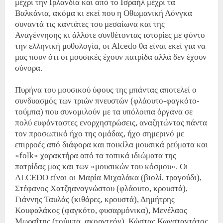
μέχρι την Ιρλανδία και από το Ισραήλ μέχρι τα
Βαλκάνια, ακόμα κι εκεί που η Οθωμανική Λόνγκα
συναντά τις καντάτες του μεσαίωνα και της
Αναγέννησης κι άλλοτε συνθέτοντας ιστορίες με φόντο
την ελληνική μυθολογία, οι Alcedo θα είναι εκεί για να
μας πουν ότι οι μουσικές έχουν πατρίδα αλλά δεν έχουν
σύνορα.
Πυρήνα του μουσικού ύφους της μπάντας αποτελεί ο
συνδυασμός των τριών πνευστών (φλάουτο-φαγκότο-
τούμπα) που συνομιλούν με τα υπόλοιπα όργανα σε
πολύ ευφάνταστες ενορχηστρώσεις, αναζητώντας πάντα
τον προσωπικό ήχο της ομάδας, ήχο σημερινό με
επιρροές από διάφορα και ποικίλα μουσικά ρεύματα και
«folk» χαρακτήρα από τα τοπικά ιδιώματα της
πατρίδας μας και των «μουσικών του κόσμου». Οι
ALCEDO είναι οι Μαρία Μιχαλάκα (βιολί, τραγούδι),
Στέφανος Χατζηαναγνώστου (φλάουτο, κρουστά),
Γιάννης Ταυλάς (κιθάρες, κρουστά), Δημήτρης
Κουφαλάκος (φαγκότο, φυσαρμόνικα), Μενέλαος
Μωραΐτης (τούμπα, ακορντεόν), Κώστας Κωνσταντάτος