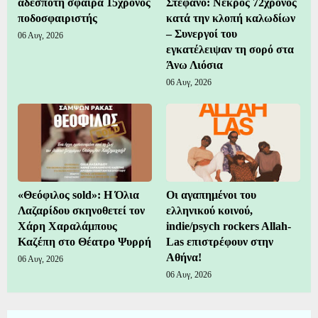
αδέσποτη σφαίρα 15χρονος
Στέφανο: Νεκρός 72χρονος
ποδοσφαιριστής
κατά την κλοπή καλωδίων
– Συνεργοί του
06 Αυγ, 2026
εγκατέλειψαν τη σορό στα
Άνω Λιόσια
06 Αυγ, 2026
«Θεόφιλος sold»: Η Όλια
Οι αγαπημένοι του
Λαζαρίδου σκηνοθετεί τον
ελληνικού κοινού,
Χάρη Χαραλάμπους
indie/psych rockers Allah-
Καζέπη στο Θέατρο Ψυρρή
Las επιστρέφουν στην
Αθήνα!
06 Αυγ, 2026
06 Αυγ, 2026