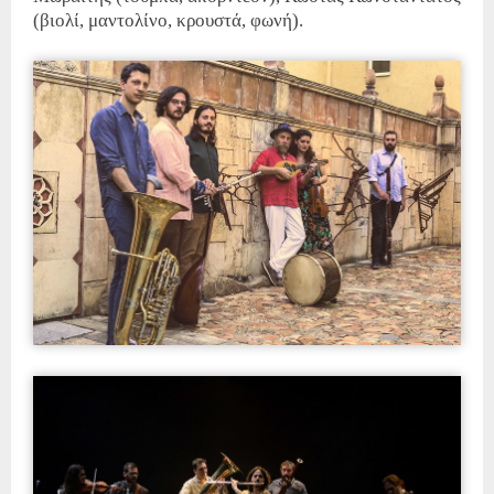
(βιολί, μαντολίνο, κρουστά, φωνή).