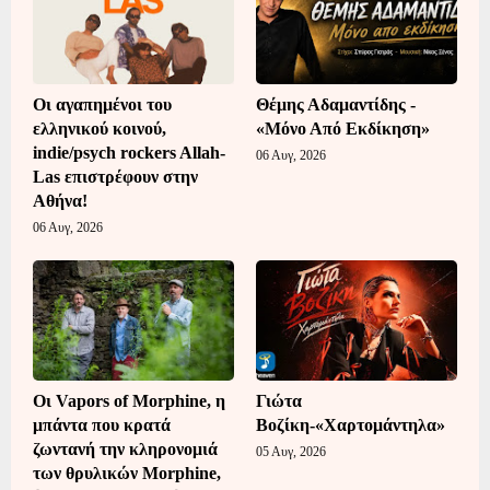
Οι αγαπημένοι του
Θέμης Αδαμαντίδης -
ελληνικού κοινού,
«Μόνο Από Εκδίκηση»
indie/psych rockers Allah-
06 Αυγ, 2026
Las επιστρέφουν στην
Αθήνα!
06 Αυγ, 2026
Οι Vapors of Morphine, η
Γιώτα
μπάντα που κρατά
Βοζίκη-«Χαρτομάντηλα»
ζωντανή την κληρονομιά
05 Αυγ, 2026
των θρυλικών Morphine,