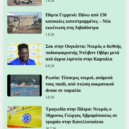
1.8.26
Πόρτο Γερμενό: Πάνω από 150
κατοικίες κατεστραμμένες – Νέα
εκκένωση στη Λιβαδόστρα
1.8.26
Σοκ στην Ουγκάντα: Νεκρός ο διεθνής
ποδοσφαιριστής Ντέιβιντ Οβόρι μετά
από άγρια ληστεία στην Καμπάλα
6.8.26
Ρωσία: Τέσσερις νεκροί, ανάμεσά
τους παιδί, από πτώση ουκρανικού
drone σε παραλία
3.8.26
Τραγωδία στην Πάτρα: Νεκρός ο
50χρονος Γιώργος Αβραμόπουλος σε
τροχαίο στην Κανελλοπούλου
26.7.26