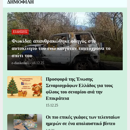
ΔΗΜΟΦΙΛΗ
ΕΙΔΗΣΕΙΣ
Φωκίδα: απανθρακώθηκε οδηγός στο
αυτοκίνητό του ενώ καιγόταν ταυτόχρονα το
σπίτι του
e-diaskedasi
-
16.12.25
Προσφορά της Ένωσης
Σεναριογράφων Ελλάδος για τους
φίλους του σεναρίου ανά την
Επικράτεια
15.12.25
Οι πιο επικές γκάφες των τελευταίων
ημερών σε ένα απολαυστικό βίντεο