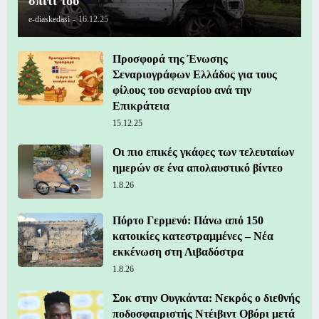
σπίτι του
e-diaskedasi
-
16.12.25
Προσφορά της Ένωσης
Σεναριογράφων Ελλάδος για τους
φίλους του σεναρίου ανά την
Επικράτεια
15.12.25
Οι πιο επικές γκάφες των τελευταίων
ημερών σε ένα απολαυστικό βίντεο
1.8.26
Πόρτο Γερμενό: Πάνω από 150
κατοικίες κατεστραμμένες – Νέα
εκκένωση στη Λιβαδόστρα
1.8.26
Σοκ στην Ουγκάντα: Νεκρός ο διεθνής
ποδοσφαιριστής Ντέιβιντ Οβόρι μετά