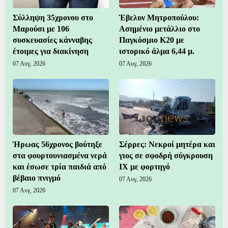
Σύλληψη 35χρονου στο
Έβελυν Μητροπούλου:
Μαρούσι με 106
Ασημένιο μετάλλιο στο
συσκευασίες κάνναβης
Παγκόσμιο Κ20 με
έτοιμες για διακίνηση
ιστορικό άλμα 6,44 μ.
07 Αυγ, 2026
07 Αυγ, 2026
Ήρωας 56χρονος βούτηξε
Σέρρες: Νεκροί μητέρα και
στα φουρτουνιασμένα νερά
γιος σε σφοδρή σύγκρουση
και έσωσε τρία παιδιά από
ΙΧ με φορτηγό
βέβαιο πνιγμό
07 Αυγ, 2026
07 Αυγ, 2026