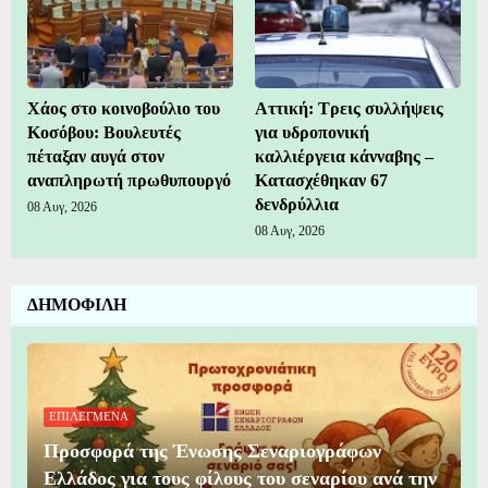
Χάος στο κοινοβούλιο του
Αττική: Τρεις συλλήψεις
Κοσόβου: Βουλευτές
για υδροπονική
πέταξαν αυγά στον
καλλιέργεια κάνναβης –
αναπληρωτή πρωθυπουργό
Κατασχέθηκαν 67
δενδρύλλια
08 Αυγ, 2026
08 Αυγ, 2026
ΔΗΜΟΦΙΛΗ
ΕΠΙΛΕΓΜΕΝΑ
Προσφορά της Ένωσης Σεναριογράφων
Ελλάδος για τους φίλους του σεναρίου ανά την