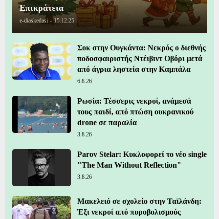
Επικράτεια
e-diaskedasi
-
15.12.25
Σοκ στην Ουγκάντα: Νεκρός ο διεθνής
ποδοσφαιριστής Ντέιβιντ Οβόρι μετά
από άγρια ληστεία στην Καμπάλα
6.8.26
Ρωσία: Τέσσερις νεκροί, ανάμεσά
τους παιδί, από πτώση ουκρανικού
drone σε παραλία
3.8.26
Parov Stelar: Κυκλοφορεί το νέο single
"The Man Without Reflection"
3.8.26
Μακελειό σε σχολείο στην Ταϊλάνδη:
Έξι νεκροί από πυροβολισμούς