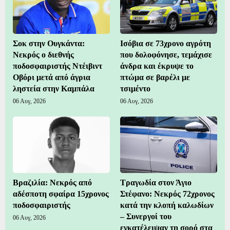
Σοκ στην Ουγκάντα:
Ισόβια σε 73χρονο αγρότη
Νεκρός ο διεθνής
που δολοφόνησε, τεμάχισε
ποδοσφαιριστής Ντέιβιντ
άνδρα και έκρυψε το
Οβόρι μετά από άγρια
πτώμα σε βαρέλι με
ληστεία στην Καμπάλα
τσιμέντο
06 Αυγ, 2026
06 Αυγ, 2026
Βραζιλία: Νεκρός από
Τραγωδία στον Άγιο
αδέσποτη σφαίρα 15χρονος
Στέφανο: Νεκρός 72χρονος
ποδοσφαιριστής
κατά την κλοπή καλωδίων
– Συνεργοί του
06 Αυγ, 2026
εγκατέλειψαν τη σορό στα