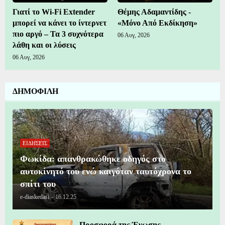
Γιατί το Wi-Fi Extender
Θέμης Αδαμαντίδης -
μπορεί να κάνει το ίντερνετ
«Μόνο Από Εκδίκηση»
πιο αργό – Τα 3 συχνότερα
06 Αυγ, 2026
λάθη και οι λύσεις
06 Αυγ, 2026
ΔΗΜΟΦΙΛΗ
ΕΙΔΗΣΕΙΣ
Φωκίδα: απανθρακώθηκε οδηγός στο
αυτοκίνητό του ενώ καιγόταν ταυτόχρονα το
σπίτι του
e-diaskedasi
-
16.12.25
Προσφορά της Ένωσης