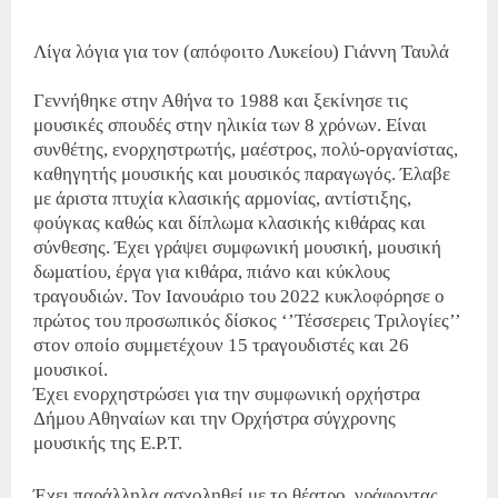
Λίγα λόγια για τον (απόφοιτο Λυκείου) Γιάννη Ταυλά
Γεννήθηκε στην Αθήνα το 1988 και ξεκίνησε τις
μουσικές σπουδές στην ηλικία των 8 χρόνων. Είναι
συνθέτης, ενορχηστρωτής, μαέστρος, πολύ-οργανίστας,
καθηγητής μουσικής και μουσικός παραγωγός. Έλαβε
με άριστα πτυχία κλασικής αρμονίας, αντίστιξης,
φούγκας καθώς και δίπλωμα κλασικής κιθάρας και
σύνθεσης. Έχει γράψει συμφωνική μουσική, μουσική
δωματίου, έργα για κιθάρα, πιάνο και κύκλους
τραγουδιών. Τον Ιανουάριο του 2022 κυκλοφόρησε ο
πρώτος του προσωπικός δίσκος ‘’Τέσσερεις Τριλογίες’’
στον οποίο συμμετέχουν 15 τραγουδιστές και 26
μουσικοί.
Έχει ενορχηστρώσει για την συμφωνική ορχήστρα
Δήμου Αθηναίων και την Ορχήστρα σύγχρονης
μουσικής της Ε.Ρ.Τ.
Έχει παράλληλα ασχοληθεί με το θέατρο, γράφοντας