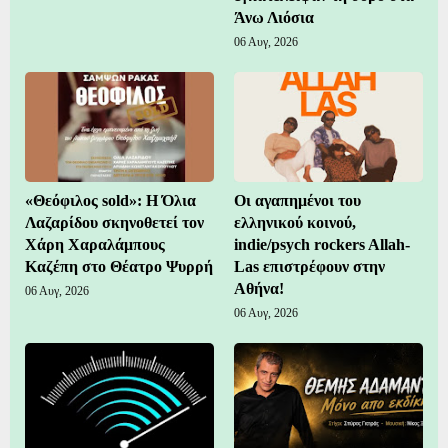
Άνω Λιόσια
06 Αυγ, 2026
«Θεόφιλος sold»: Η Όλια
Οι αγαπημένοι του
Λαζαρίδου σκηνοθετεί τον
ελληνικού κοινού,
Χάρη Χαραλάμπους
indie/psych rockers Allah-
Καζέπη στο Θέατρο Ψυρρή
Las επιστρέφουν στην
Αθήνα!
06 Αυγ, 2026
06 Αυγ, 2026