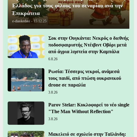
Ελλάδος για τους φίλους του σεναρίου ανά την
Επικράτεια
e-diaskedasi
-
15.12.25
Σοκ στην Ουγκάντα: Νεκρός ο διεθνής
ποδοσφαιριστής Ντέιβιντ Οβόρι μετά
από άγρια ληστεία στην Καμπάλα
6.8.26
Ρωσία: Τέσσερις νεκροί, ανάμεσά
τους παιδί, από πτώση ουκρανικού
drone σε παραλία
3.8.26
Parov Stelar: Κυκλοφορεί το νέο single
"The Man Without Reflection"
3.8.26
Μακελειό σε σχολείο στην Ταϊλάνδη: