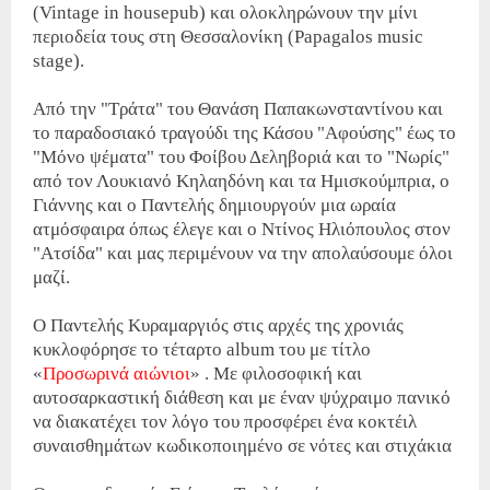
(Vintage in housepub) και ολοκληρώνουν την μίνι
περιοδεία τους στη Θεσσαλονίκη (Papagalos music
stage).
Από την "Τράτα" του Θανάση Παπακωνσταντίνου και
το παραδοσιακό τραγούδι της Κάσου "Αφούσης" έως το
"Μόνο ψέματα" του Φοίβου Δεληβοριά και το "Νωρίς"
από τον Λουκιανό Κηλαηδόνη και τα Ημισκούμπρια, ο
Γιάννης και ο Παντελής δημιουργούν μια ωραία
ατμόσφαιρα όπως έλεγε και ο Ντίνος Ηλιόπουλος στον
"Ατσίδα" και μας περιμένουν να την απολαύσουμε όλοι
μαζί.
O Παντελής Κυραμαργιός στις αρχές της χρονιάς
κυκλοφόρησε το τέταρτο album του με τίτλο
«
Προσωρινά αιώνιοι
» . Με φιλοσοφική και
αυτοσαρκαστική διάθεση και με έναν ψύχραιμο πανικό
να διακατέχει τον λόγο του προσφέρει ένα κοκτέιλ
συναισθημάτων κωδικοποιημένο σε νότες και στιχάκια