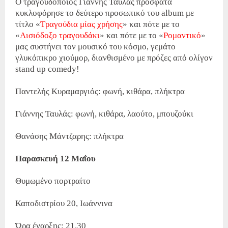
Ο τραγουδοποιός Γιάννης Ταυλάς πρόσφατα
κυκλοφόρησε το δεύτερο προσωπικό του album με
τίτλο «
Τραγούδια μίας χρήσης
» και πότε με το
«
Αισιόδοξο τραγουδάκι
» και πότε με το «
Ρομαντικό
»
μας συστήνει τον μουσικό του κόσμο, γεμάτο
γλυκόπικρο χιούμορ, διανθισμένο με πρόζες από ολίγον
stand up comedy!
Παντελής Κυραμαργιός: φωνή, κιθάρα, πλήκτρα
Γιάννης Ταυλάς: φωνή, κιθάρα, λαούτο, μπουζούκι
Θανάσης Μάντζαρης: πλήκτρα
Παρασκευή 12 Μαΐου
Θυμωμένο πορτραίτο
Καποδιστρίου 20, Ιωάννινα
Ώρα έναρξης: 21.30