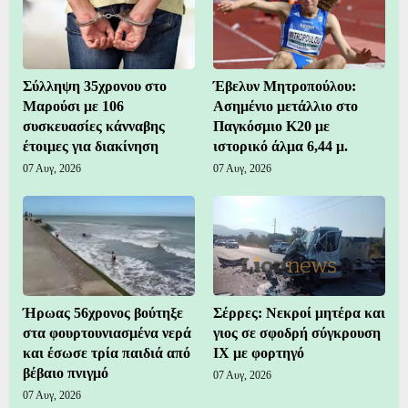
Σύλληψη 35χρονου στο
Έβελυν Μητροπούλου:
Μαρούσι με 106
Ασημένιο μετάλλιο στο
συσκευασίες κάνναβης
Παγκόσμιο Κ20 με
έτοιμες για διακίνηση
ιστορικό άλμα 6,44 μ.
07 Αυγ, 2026
07 Αυγ, 2026
Ήρωας 56χρονος βούτηξε
Σέρρες: Νεκροί μητέρα και
στα φουρτουνιασμένα νερά
γιος σε σφοδρή σύγκρουση
και έσωσε τρία παιδιά από
ΙΧ με φορτηγό
βέβαιο πνιγμό
07 Αυγ, 2026
07 Αυγ, 2026