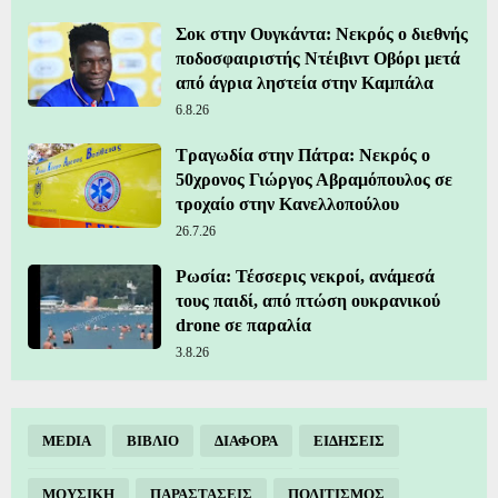
Σοκ στην Ουγκάντα: Νεκρός ο διεθνής
ποδοσφαιριστής Ντέιβιντ Οβόρι μετά
από άγρια ληστεία στην Καμπάλα
6.8.26
Τραγωδία στην Πάτρα: Νεκρός ο
50χρονος Γιώργος Αβραμόπουλος σε
τροχαίο στην Κανελλοπούλου
26.7.26
Ρωσία: Τέσσερις νεκροί, ανάμεσά
τους παιδί, από πτώση ουκρανικού
drone σε παραλία
3.8.26
MEDIA
ΒΙΒΛΙΟ
ΔΙΑΦΟΡΑ
ΕΙΔΗΣΕΙΣ
ΜΟΥΣΙΚΗ
ΠΑΡΑΣΤΑΣΕΙΣ
ΠΟΛΙΤΙΣΜΟΣ