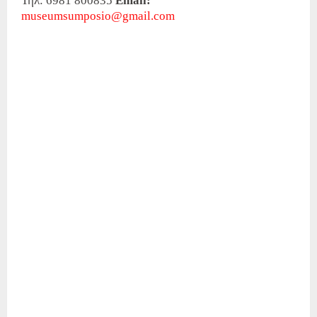
Τηλ: 6981 800835
Email:
museumsumposio@gmail.com