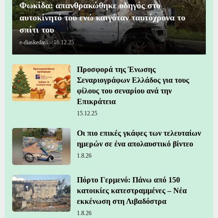
Φωκίδα: απανθρακώθηκε οδηγός στο
αυτοκίνητό του ενώ καιγόταν ταυτόχρονα το
σπίτι του
e-diaskedasi
-
16.12.25
Προσφορά της Ένωσης
Σεναριογράφων Ελλάδος για τους
φίλους του σεναρίου ανά την
Επικράτεια
15.12.25
Οι πιο επικές γκάφες των τελευταίων
ημερών σε ένα απολαυστικό βίντεο
1.8.26
Πόρτο Γερμενό: Πάνω από 150
κατοικίες κατεστραμμένες – Νέα
εκκένωση στη Λιβαδόστρα
1.8.26