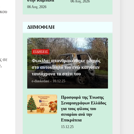
στην Καμπάλα
06 Αυγ, 2026
06 Αυγ, 2026
ίκου
ΔΗΜΟΦΙΛΗ
ΕΙΔΗΣΕΙΣ
ς σε
Φωκίδα: απανθρακώθηκε οδηγός
,
στο αυτοκίνητό του ενώ καιγόταν
ταυτόχρονα το σπίτι του
e-diaskedasi
-
16.12.25
Προσφορά της Ένωσης
Σεναριογράφων Ελλάδος
για τους φίλους του
σεναρίου ανά την
Επικράτεια
15.12.25