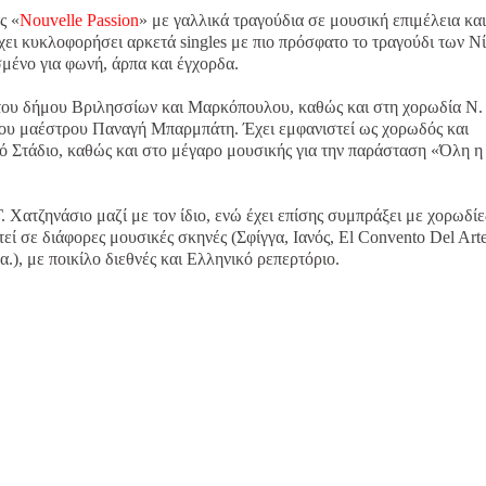
ς «
Nouvelle Passion
» με γαλλικά τραγούδια σε μουσική επιμέλεια και
ει κυκλοφορήσει αρκετά singles με πιο πρόσφατο το τραγούδι των Ν
μένο για φωνή, άρπα και έγχορδα.
α του δήμου Βριλησσίων και Μαρκόπουλου, καθώς και στη χορωδία Ν.
του μαέστρου Παναγή Μπαρμπάτη. Έχει εμφανιστεί ως χορωδός και
 Στάδιο, καθώς και στο μέγαρο μουσικής για την παράσταση «Όλη η
Χατζηνάσιο μαζί με τον ίδιο, ενώ έχει επίσης συμπράξει με χορωδίε
εί σε διάφορες μουσικές σκηνές (Σφίγγα, Ιανός, El Convento Del Arte
.α.), με ποικίλο διεθνές και Ελληνικό ρεπερτόριο.