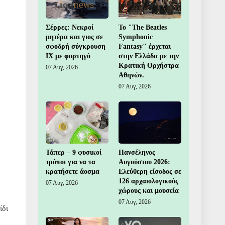
Σέρρες: Νεκροί
Το "The Beatles
μητέρα και γιος σε
Symphonic
σφοδρή σύγκρουση
Fantasy" έρχεται
ΙΧ με φορτηγό
στην Ελλάδα με την
Κρατική Ορχήστρα
07 Αυγ, 2026
Αθηνών.
07 Αυγ, 2026
Τάπερ – 9 φυσικοί
Πανσέληνος
τρόποι για να τα
Αυγούστου 2026:
κρατήσετε άοσμα
Ελεύθερη είσοδος σε
126 αρχαιολογικούς
07 Αυγ, 2026
χώρους και μουσεία
07 Αυγ, 2026
ίδι