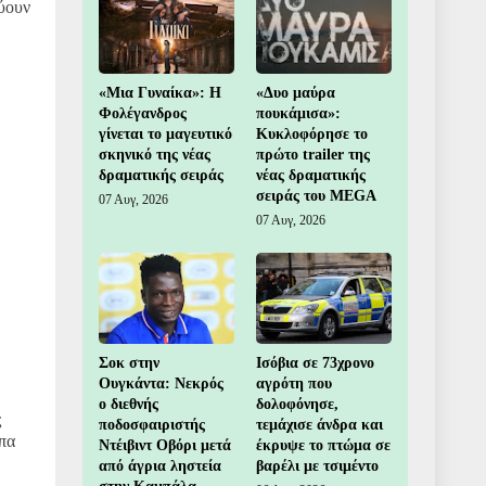
εύουν
«Μια Γυναίκα»: Η
«Δυο μαύρα
Φολέγανδρος
πουκάμισα»:
γίνεται το μαγευτικό
Κυκλοφόρησε το
σκηνικό της νέας
πρώτο trailer της
δραματικής σειράς
νέας δραματικής
σειράς του MEGA
07 Αυγ, 2026
07 Αυγ, 2026
Σοκ στην
Ισόβια σε 73χρονο
Ουγκάντα: Νεκρός
αγρότη που
ο διεθνής
δολοφόνησε,
ς
ποδοσφαιριστής
τεμάχισε άνδρα και
πα
Ντέιβιντ Οβόρι μετά
έκρυψε το πτώμα σε
από άγρια ληστεία
βαρέλι με τσιμέντο