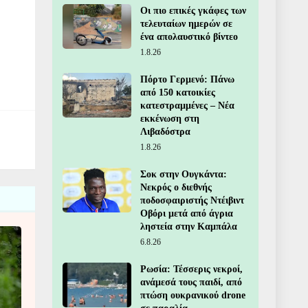
Οι πιο επικές γκάφες των
τελευταίων ημερών σε
ένα απολαυστικό βίντεο
1.8.26
Πόρτο Γερμενό: Πάνω
από 150 κατοικίες
κατεστραμμένες – Νέα
εκκένωση στη
Λιβαδόστρα
1.8.26
Σοκ στην Ουγκάντα:
Νεκρός ο διεθνής
ποδοσφαιριστής Ντέιβιντ
Οβόρι μετά από άγρια
ληστεία στην Καμπάλα
6.8.26
Ρωσία: Τέσσερις νεκροί,
ανάμεσά τους παιδί, από
πτώση ουκρανικού drone