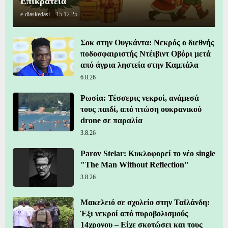
Επικράτεια
e-diaskedasi
-
15.12.25
Σοκ στην Ουγκάντα: Νεκρός ο διεθνής
ποδοσφαιριστής Ντέιβιντ Οβόρι μετά
από άγρια ληστεία στην Καμπάλα
6.8.26
Ρωσία: Τέσσερις νεκροί, ανάμεσά
τους παιδί, από πτώση ουκρανικού
drone σε παραλία
3.8.26
Parov Stelar: Κυκλοφορεί το νέο single
"The Man Without Reflection"
3.8.26
Μακελειό σε σχολείο στην Ταϊλάνδη:
Έξι νεκροί από πυροβολισμούς
14χρονου – Είχε σκοτώσει και τους