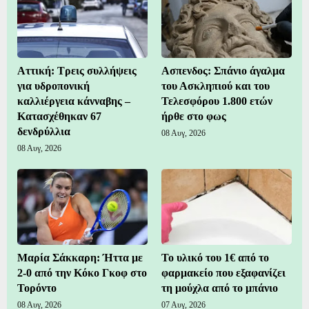
Αττική: Τρεις συλλήψεις
Ασπενδος: Σπάνιο άγαλμα
για υδροπονική
του Ασκληπιού και του
καλλιέργεια κάνναβης –
Τελεσφόρου 1.800 ετών
Κατασχέθηκαν 67
ήρθε στο φως
δενδρύλλια
08 Αυγ, 2026
08 Αυγ, 2026
Μαρία Σάκκαρη: Ήττα με
Το υλικό του 1€ από το
2-0 από την Κόκο Γκοφ στο
φαρμακείο που εξαφανίζει
Τορόντο
τη μούχλα από το μπάνιο
08 Αυγ, 2026
07 Αυγ, 2026