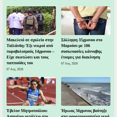
Μακελειό σε σχολείο στην
Σύλληψη 35χρονου στο
Ταϊλάνδη: Έξι νεκροί από
Μαρούσι με 106
πυροβολισμούς 14χρονου –
συσκευασίες κάνναβης
Είχε σκοτώσει και τους
έτοιμες για διακίνηση
παππούδες του
07 Αυγ, 2026
07 Αυγ, 2026
Έβελυν Μητροπούλου:
Ήρωας 56χρονος βούτηξε
Ασημένιο μετάλλιο στο
στα φουρτουνιασμένα νερά