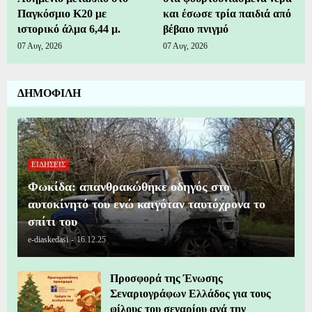
Παγκόσμιο Κ20 με
και έσωσε τρία παιδιά από
ιστορικό άλμα 6,44 μ.
βέβαιο πνιγμό
07 Αυγ, 2026
07 Αυγ, 2026
ΔΗΜΟΦΙΛΗ
ΕΙΔΗΣΕΙΣ
Φωκίδα: απανθρακώθηκε οδηγός στο
αυτοκίνητό του ενώ καιγόταν ταυτόχρονα το
σπίτι του
e-diaskedasi
-
16.12.25
Προσφορά της Ένωσης
Σεναριογράφων Ελλάδος για τους
φίλους του σεναρίου ανά την