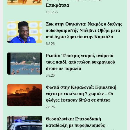
Επικράτεια
15.12.25
Σοκ στην Ουγκάντα: Νεκρός ο διεθνής
ποδοσφαιριστής Ντέιβιντ Οβόρι μετά
από άγρια ληστεία στην Καμπάλα
6.8.26
Ρωσία: Τέσσερις νεκροί, ανάμεσά
τους παιδί, από πτώση ουκρανικού
drone σε παραλία
3.8.26
Φωτιά στην Κεφαλονιά: Εφιαλτική
νύχτα με εκκένωση 7 χωριών – Οι
φλόγες έφτασαν δίπλα σε σπίτια
2.8.26
Θεσσαλονίκη: Επεισοδιακή
καταδίωξη με πυροβολισμούς –