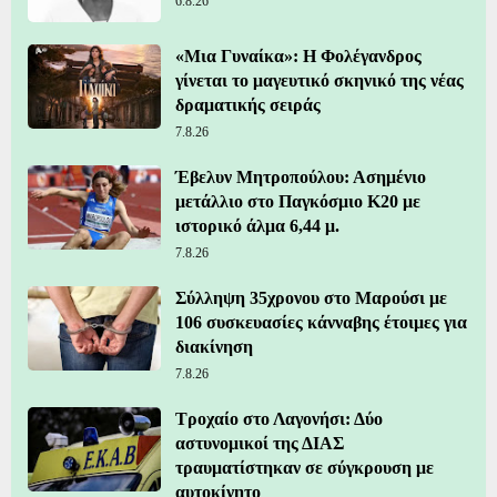
6.8.26
«Μια Γυναίκα»: Η Φολέγανδρος
γίνεται το μαγευτικό σκηνικό της νέας
δραματικής σειράς
7.8.26
Έβελυν Μητροπούλου: Ασημένιο
μετάλλιο στο Παγκόσμιο Κ20 με
ιστορικό άλμα 6,44 μ.
7.8.26
Σύλληψη 35χρονου στο Μαρούσι με
106 συσκευασίες κάνναβης έτοιμες για
διακίνηση
7.8.26
Τροχαίο στο Λαγονήσι: Δύο
αστυνομικοί της ΔΙΑΣ
τραυματίστηκαν σε σύγκρουση με
αυτοκίνητο