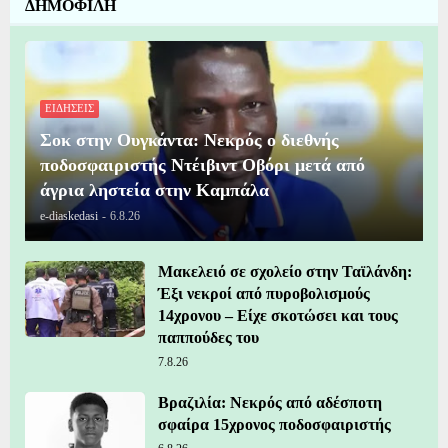
ΔΗΜΟΦΙΛΗ
ΕΙΔΗΣΕΙΣ
Σοκ στην Ουγκάντα: Νεκρός ο διεθνής
ποδοσφαιριστής Ντέιβιντ Οβόρι μετά από
άγρια ληστεία στην Καμπάλα
e-diaskedasi
-
6.8.26
Μακελειό σε σχολείο στην Ταϊλάνδη:
Έξι νεκροί από πυροβολισμούς
14χρονου – Είχε σκοτώσει και τους
παππούδες του
7.8.26
Βραζιλία: Νεκρός από αδέσποτη
σφαίρα 15χρονος ποδοσφαιριστής