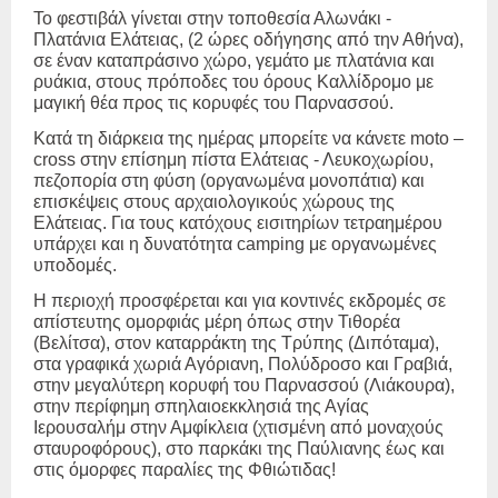
Το φεστιβάλ γίνεται στην τοποθεσία Αλωνάκι -
Πλατάνια Ελάτειας, (2 ώρες οδήγησης από την Αθήνα),
σε έναν καταπράσινο χώρο, γεμάτο με πλατάνια και
ρυάκια, στους πρόποδες του όρους Καλλίδρομο με
μαγική θέα προς τις κορυφές του Παρνασσού.
Κατά τη διάρκεια της ημέρας μπορείτε να κάνετε
moto
–
cross
στην επίσημη πίστα Ελάτειας - Λευκοχωρίου,
πεζοπορία στη φύση (οργανωμένα μονοπάτια) και
επισκέψεις στους αρχαιολογικούς χώρους της
Ελάτειας. Για τους κατόχους εισιτηρίων τετραημέρου
υπάρχει και η δυνατότητα
camping
με οργανωμένες
υποδομές.
Η περιοχή προσφέρεται και για κοντινές εκδρομές σε
απίστευτης ομορφιάς μέρη όπως στην Τιθορέα
(Βελίτσα), στον καταρράκτη της Τρύπης (Διπόταμα),
στα γραφικά χωριά Αγόριανη, Πολύδροσο και Γραβιά,
στην μεγαλύτερη κορυφή του Παρνασσού (Λιάκουρα),
στην περίφημη σπηλαιοεκκλησιά της Αγίας
Ιερουσαλήμ στην Αμφίκλεια (χτισμένη από μοναχούς
σταυροφόρους), στο παρκάκι της Παύλιανης έως και
στις όμορφες παραλίες της Φθιώτιδας!