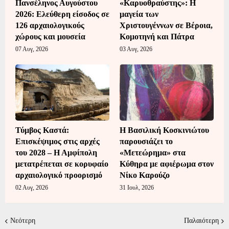
Πανσέληνος Αυγούστου
«Καρυοθραύστης»: Η
2026: Ελεύθερη είσοδος σε
μαγεία των
126 αρχαιολογικούς
Χριστουγέννων σε Βέροια,
χώρους και μουσεία
Κομοτηνή και Πάτρα
07 Αυγ, 2026
03 Αυγ, 2026
Τύμβος Καστά:
Η Βασιλική Κοσκινιώτου
Επισκέψιμος στις αρχές
παρουσιάζει το
του 2028 – Η Αμφίπολη
«Μετεώρημα» στα
μετατρέπεται σε κορυφαίο
Κύθηρα με αφιέρωμα στον
αρχαιολογικό προορισμό
Νίκο Καρούζο
02 Αυγ, 2026
31 Ιουλ, 2026
Νεότερη
Παλαιότερη