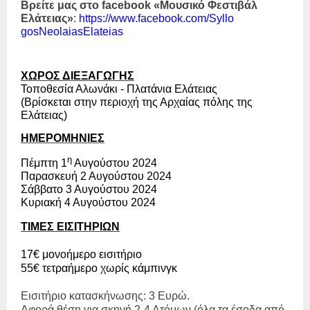
Βρείτε μας στο
facebook
«Μουσικό Φεστιβάλ
Ελάτειας»
:
https
://
www
.
facebook
.
com
/
Syllo
gosNeolaiasElateias
ΧΩΡΟΣ ΔΙΕΞΑΓΩΓΗΣ
Τοποθεσία Αλωνάκι - Πλατάνια Ελάτειας
(Βρίσκεται στην περιοχή της Αρχαίας πόλης της
Ελάτειας)
ΗΜΕΡΟΜΗΝΙΕΣ
η
Πέμπτη 1
Αυγούστου 2024
Παρασκευή 2 Αυγούστου 2024
Σάββατο 3 Αυγούστου 2024
Κυριακή 4 Αυγούστου 2024
ΤΙΜΕΣ ΕΙΣΙΤΗΡΙΩΝ
17€ μονοήμερο εισιτήριο
55€ τετραήμερο χωρίς κάμπινγκ
Εισιτήριο κατασκήνωσης: 3 Ευρώ.
Αφορά θέση για σκηνή 2-4 Ατόμων (όλα τα έσοδα από