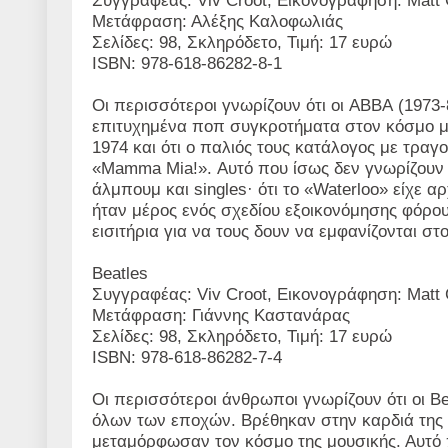
Συγγραφέας: Viv Croot, Εικονογράφηση: Matt 
Μετάφραση: Αλέξης Καλοφωλιάς
Σελίδες: 98, Σκληρόδετο, Τιμή: 17 ευρώ
ISBN: 978-618-86282-8-1
Οι περισσότεροι γνωρίζουν ότι οι
ABBA
(1973-
επιτυχημένα ποπ συγκροτήματα στον κόσμο με
1974 και ότι ο παλιός τους κατάλογος με τραγο
«
Mamma
Mia
!». Αυτό που ίσως δεν γνωρίζουν ε
άλμπουμ και
singles
· ότι το «
Waterloo
» είχε αρ
ήταν μέρος ενός σχεδίου εξοικονόμησης φόρου
εισιτήρια για να τους δουν να εμφανίζονται στ
Beatles
Συγγραφέας: Viv Croot, Εικονογράφηση: Matt 
Μετάφραση: Γιάννης Καστανάρας
Σελίδες: 98, Σκληρόδετο, Τιμή: 17 ευρώ
ISBN: 978-618-86282-7-4
Οι περισσότεροι άνθρωποι γνωρίζουν ότι οι
Be
όλων των εποχών. Βρέθηκαν στην καρδιά της αν
μεταμόρφωσαν τον κόσμο της μουσικής. Αυτό π