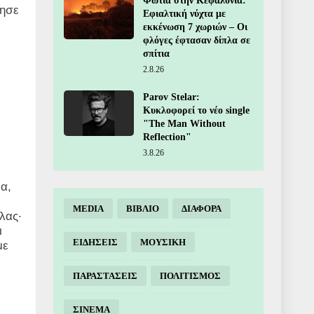
Φωτιά στην Κεφαλονιά:
θησε
Εφιαλτική νύχτα με
εκκένωση 7 χωριών – Οι
φλόγες έφτασαν δίπλα σε
σπίτια
2.8.26
Parov Stelar:
Κυκλοφορεί το νέο single
"The Man Without
Reflection"
3.8.26
α,
MEDIA
ΒΙΒΛΙΟ
ΔΙΑΦΟΡΑ
λας·
ι
ΕΙΔΗΣΕΙΣ
ΜΟΥΣΙΚΗ
με
ΠΑΡΑΣΤΑΣΕΙΣ
ΠΟΛΙΤΙΣΜΟΣ
ΣΙΝΕΜΑ