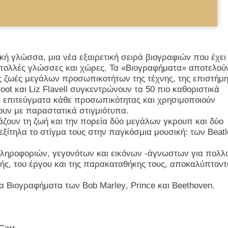
κή γλώσσα, μια νέα εξαιρετική σειρά βιογραφιών που έχει
ε πολλές γλώσσες και χώρες. Τα «Βιογραφήματα» αποτελού
ις ζωές μεγάλων προσωπικοτήτων της τέχνης, της επιστήμ
root
και
Liz Flavell
συγκεντρώνουν τα 50 πιο καθοριστικά
αι επιτεύγματα κάθε προσωπικότητας και χρησιμοποιούν
υν με παραστατικά στιγμιότυπα.
άζουν τη ζωή και την πορεία δύο μεγάλων γκρουπ και δύο
ίτηλα το στίγμα τους στην παγκόσμια μουσική: των
Beatl
πληροφοριών, γεγονότων και εικόνων -άγνωστων για πολλ
ής, του έργου και της παρακαταθήκης τους, αποκαλύπτοντ
 τα Βιογραφήματα των
Bob
Marley
,
Prince
και
Beethoven
.