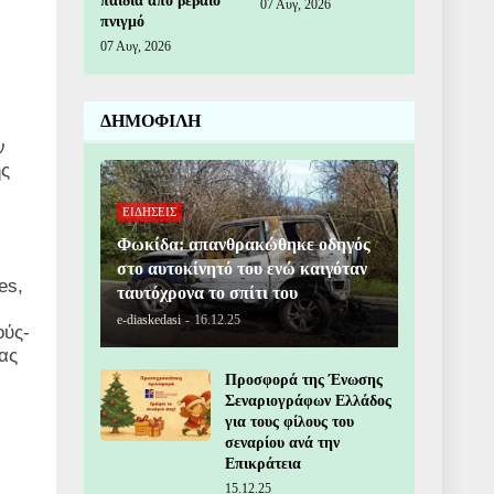
παιδιά από βέβαιο
07 Αυγ, 2026
πνιγμό
07 Αυγ, 2026
ΔΗΜΟΦΙΛΗ
ν
ης
ΕΙΔΗΣΕΙΣ
Φωκίδα: απανθρακώθηκε οδηγός
στο αυτοκίνητό του ενώ καιγόταν
es
,
ταυτόχρονα το σπίτι του
e-diaskedasi
-
16.12.25
ούς-
ας
Προσφορά της Ένωσης
Σεναριογράφων Ελλάδος
για τους φίλους του
σεναρίου ανά την
Επικράτεια
15.12.25