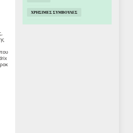
ΧΡΗΣΙΜΕΣ ΣΥΜΒΟΥΛΕΣ
ς,
ης
 που
rix
 ροκ