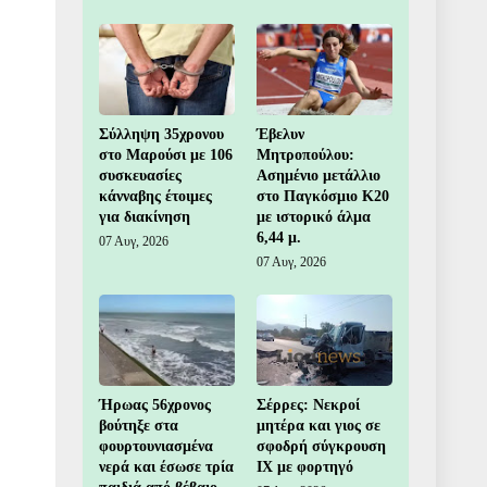
Σύλληψη 35χρονου
Έβελυν
στο Μαρούσι με 106
Μητροπούλου:
συσκευασίες
Ασημένιο μετάλλιο
κάνναβης έτοιμες
στο Παγκόσμιο Κ20
για διακίνηση
με ιστορικό άλμα
6,44 μ.
07 Αυγ, 2026
07 Αυγ, 2026
Ήρωας 56χρονος
Σέρρες: Νεκροί
βούτηξε στα
μητέρα και γιος σε
φουρτουνιασμένα
σφοδρή σύγκρουση
νερά και έσωσε τρία
ΙΧ με φορτηγό