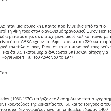
Carr
82) ήταν μια σουηδική μπάντα που έγινε ένα από τα πιο
τά τη νίκη τους στον διαγωνισμό τραγουδιού
Eurovision
τ
ύδια μετατράπηκε σε επιτυχημένο μιούζικαλ και ταινία με τ
ίναι ότι οι
ABBA
έχουν πουλήσει πάνω από 380 εκατομμύ
χικά τον τίτλο «
Honey
Pie
»· ότι τα εντυπωσιακά τους ρούχ
· και ότι 3,5 εκατομμύρια άνθρωποι υπέβαλαν αίτηση για
ο
Royal
Albert
Hall
του Λονδίνου το 1977.
Carr
atles
(1960-1970) υπήρξαν το διασημότερο ποπ συγκρότη
τικουλτούρας της δεκαετίας του ’60 και τα τραγούδια του
ου ίσως δεν γνωρίζουν είναι ότι οι
Beatles
έδωσαν 1400