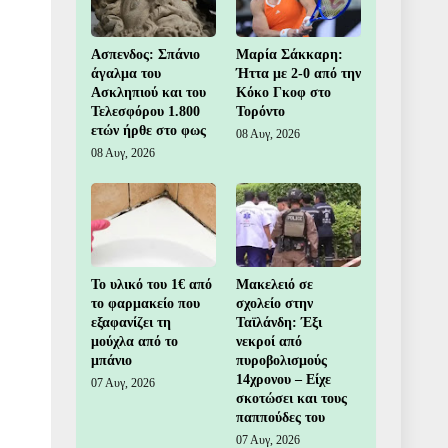
Ασπενδος: Σπάνιο
Μαρία Σάκκαρη:
άγαλμα του
Ήττα με 2-0 από την
Ασκληπιού και του
Κόκο Γκοφ στο
Τελεσφόρου 1.800
Τορόντο
ετών ήρθε στο φως
08 Αυγ, 2026
08 Αυγ, 2026
Το υλικό του 1€ από
Μακελειό σε
το φαρμακείο που
σχολείο στην
εξαφανίζει τη
Ταϊλάνδη: Έξι
μούχλα από το
νεκροί από
μπάνιο
πυροβολισμούς
14χρονου – Είχε
07 Αυγ, 2026
σκοτώσει και τους
παππούδες του
07 Αυγ, 2026