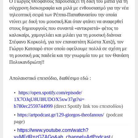
Ο Γιώργος Θεοφάνους παρουσιάζει τη δική του ματιά για τη
σύγχρονη δισκογραφία και μιλά με ενθουσιασμό για την νέα
τηλεοπτική σειρά των Ρέππα-Παπαθανασίου την οποία
ντύνει με δική του μουσική.
Και όταν φτάνει να αναφερθεί
στους δημιουργούς που συναντά «αντικριστά» φέτος το
καλοκαίρι, χαμογελάει και μιλάει για τη μουσική διάνοια
Στέφανο Κορκολή, για τον επαναστάτη Κώστα Χατζή, τον
Γιώργο Κατσαρό
στον οποίο οφείλουμε πολλά σε σχέση με
τη μουσική μας παιδεία και την γνωριμία του με τον Θανάση
Πολυκανδριώτη!!
Απολαυστικό επεισόδιο, διαθέσιμο εδώ :
https://open.spotify.com/
episode/
1X7OJqU8UI8UDOX5xw37gt?si=
b780ec2559744999
(
direct Spotify link του επεισοδίου)
https://artpodcast.gr/129-
giorgos-theofanous/
(
podcast
page
)
https://www.youtube.com/watch?
v=MFdRnzG7AGo&ab_channel=
ArtPodcast
(