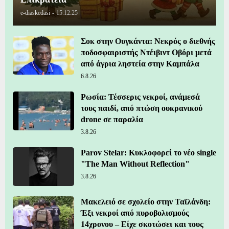
e-diaskedasi
-
15.12.25
Σοκ στην Ουγκάντα: Νεκρός ο διεθνής
ποδοσφαιριστής Ντέιβιντ Οβόρι μετά
από άγρια ληστεία στην Καμπάλα
6.8.26
Ρωσία: Τέσσερις νεκροί, ανάμεσά
τους παιδί, από πτώση ουκρανικού
drone σε παραλία
3.8.26
Parov Stelar: Κυκλοφορεί το νέο single
"The Man Without Reflection"
3.8.26
Μακελειό σε σχολείο στην Ταϊλάνδη:
Έξι νεκροί από πυροβολισμούς
14χρονου – Είχε σκοτώσει και τους