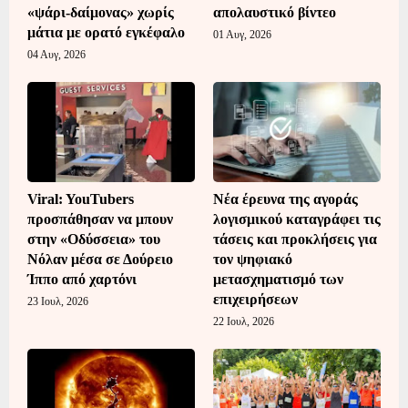
«ψάρι-δαίμονας» χωρίς
απολαυστικό βίντεο
μάτια με ορατό εγκέφαλο
01 Αυγ, 2026
04 Αυγ, 2026
Viral: YouTubers
Νέα έρευνα της αγοράς
προσπάθησαν να μπουν
λογισμικού καταγράφει τις
στην «Οδύσσεια» του
τάσεις και προκλήσεις για
Νόλαν μέσα σε Δούρειο
τον ψηφιακό
Ίππο από χαρτόνι
μετασχηματισμό των
επιχειρήσεων
23 Ιουλ, 2026
22 Ιουλ, 2026