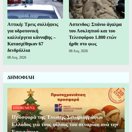
Αττική: Τρεις συλλήψεις
Ασπενδος: Σπάνιο άγαλμα
για υδροπονική
του Ασκληπιού και του
καλλιέργεια κάνναβης –
Τελεσφόρου 1.800 ετών
Κατασχέθηκαν 67
ήρθε στο φως
δενδρύλλια
08 Αυγ, 2026
08 Αυγ, 2026
ΔΗΜΟΦΙΛΗ
ΕΠΙΛΕΓΜΕΝΑ
Προσφορά της Ένωσης Σεναριογράφων
Ελλάδος για τους φίλους του σεναρίου ανά την
Επικράτεια