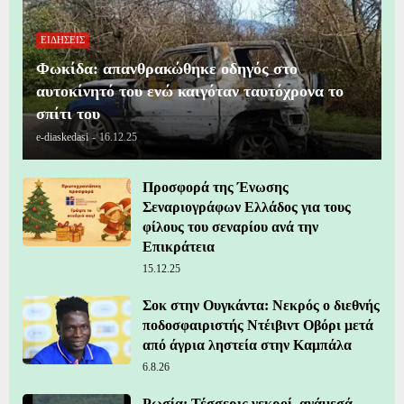
ΕΙΔΗΣΕΙΣ
Φωκίδα: απανθρακώθηκε οδηγός στο
αυτοκίνητό του ενώ καιγόταν ταυτόχρονα το
σπίτι του
e-diaskedasi
-
16.12.25
Προσφορά της Ένωσης
Σεναριογράφων Ελλάδος για τους
φίλους του σεναρίου ανά την
Επικράτεια
15.12.25
Σοκ στην Ουγκάντα: Νεκρός ο διεθνής
ποδοσφαιριστής Ντέιβιντ Οβόρι μετά
από άγρια ληστεία στην Καμπάλα
6.8.26
Ρωσία: Τέσσερις νεκροί, ανάμεσά