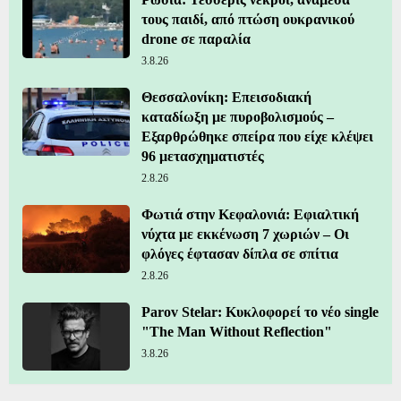
τους παιδί, από πτώση ουκρανικού
drone σε παραλία
3.8.26
Θεσσαλονίκη: Επεισοδιακή
καταδίωξη με πυροβολισμούς –
Εξαρθρώθηκε σπείρα που είχε κλέψει
96 μετασχηματιστές
2.8.26
Φωτιά στην Κεφαλονιά: Εφιαλτική
νύχτα με εκκένωση 7 χωριών – Οι
φλόγες έφτασαν δίπλα σε σπίτια
2.8.26
Parov Stelar: Κυκλοφορεί το νέο single
"The Man Without Reflection"
3.8.26