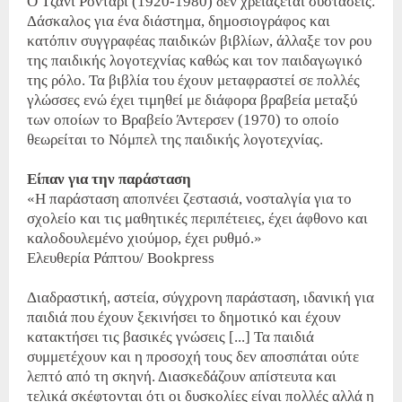
Ο Τζάνι Ροντάρι (1920-1980) δεν χρειάζεται συστάσεις.
Δάσκαλος για ένα διάστημα, δημοσιογράφος και
κατόπιν συγγραφέας παιδικών βιβλίων, άλλαξε τον ρου
της παιδικής λογοτεχνίας καθώς και τον παιδαγωγικό
της ρόλο. Τα βιβλία του έχουν μεταφραστεί σε πολλές
γλώσσες ενώ έχει τιμηθεί με διάφορα βραβεία μεταξύ
των οποίων το Βραβείο Άντερσεν (1970) το οποίο
θεωρείται το Νόμπελ της παιδικής λογοτεχνίας.
Είπαν για την παράσταση
«Η παράσταση αποπνέει ζεστασιά, νοσταλγία για το
σχολείο και τις μαθητικές περιπέτειες, έχει άφθονο και
καλοδουλεμένο χιούμορ, έχει ρυθμό.»
Ελευθερία Ράπτου/ Bookpress
Διαδραστική, αστεία, σύγχρονη παράσταση, ιδανική για
παιδιά που έχουν ξεκινήσει το δημοτικό και έχουν
κατακτήσει τις βασικές γνώσεις [...] Τα παιδιά
συμμετέχουν και η προσοχή τους δεν αποσπάται ούτε
λεπτό από τη σκηνή. Διασκεδάζουν απίστευτα και
τελικά σκέφτονται ότι οι δυσκολίες είναι πολλές αλλά η