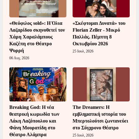
«Θεόφιλος sold»: Η Όλια
«Σκέφτομαι Δυνατά» του
Λαζαρίδου σκηνοθετεί τον
Florian Zeller - Μικρό
Χάρη Χαραλάμπους
Παλλάς. Πέμπτη 8
Καζέπη στο Θέατρο
Οκτωβρίου 2026
Ψυρρή
25 Ιουλ, 2026
06 Αυγ, 2026
Breaking God: Η νέα
The Dreamers: Η
θεατρική κωμωδία των
εμβληματική ιστορία του
Λάκη Λαζόπουλου και
Μπερτολούτσι ζωντανεύει
Φάνη Μουρατίδη στο
στο Σύγχρονο Θέατρο
Θέατρο Αλάμπρα
25 Ιουλ, 2026