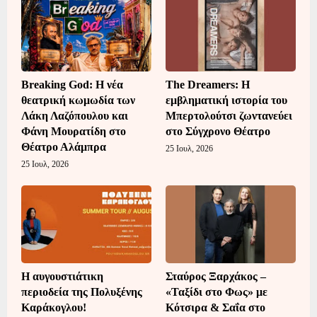
Breaking God: Η νέα
The Dreamers: Η
θεατρική κωμωδία των
εμβληματική ιστορία του
Λάκη Λαζόπουλου και
Μπερτολούτσι ζωντανεύει
Φάνη Μουρατίδη στο
στο Σύγχρονο Θέατρο
Θέατρο Αλάμπρα
25 Ιουλ, 2026
25 Ιουλ, 2026
Η αυγουστιάτικη
Σταύρος Ξαρχάκος –
περιοδεία της Πολυξένης
«Ταξίδι στο Φως» με
Καράκογλου!
Κότσιρα & Σαΐα στο