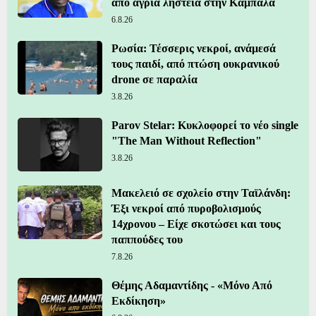
από άγρια ληστεία στην Καμπάλα
6.8.26
Ρωσία: Τέσσερις νεκροί, ανάμεσά
τους παιδί, από πτώση ουκρανικού
drone σε παραλία
3.8.26
Parov Stelar: Κυκλοφορεί το νέο single
"The Man Without Reflection"
3.8.26
Μακελειό σε σχολείο στην Ταϊλάνδη:
Έξι νεκροί από πυροβολισμούς
14χρονου – Είχε σκοτώσει και τους
παππούδες του
7.8.26
Θέμης Αδαμαντίδης - «Μόνο Από
Εκδίκηση»