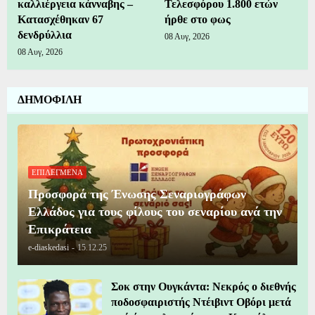
καλλιέργεια κάνναβης –
Τελεσφόρου 1.800 ετών
Κατασχέθηκαν 67
ήρθε στο φως
δενδρύλλια
08 Αυγ, 2026
08 Αυγ, 2026
ΔΗΜΟΦΙΛΗ
ΕΠΙΛΕΓΜΕΝΑ
Προσφορά της Ένωσης Σεναριογράφων
Ελλάδος για τους φίλους του σεναρίου ανά την
Επικράτεια
e-diaskedasi
-
15.12.25
Σοκ στην Ουγκάντα: Νεκρός ο διεθνής
ποδοσφαιριστής Ντέιβιντ Οβόρι μετά