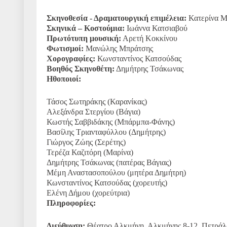
Σκηνοθεσία - Δραματουργική επιμέλεια:
Κατερίνα Μ
Σκηνικά – Κοστούμια:
Ιωάννα Κατσιαβού
Πρωτότυπη μουσική:
Αρετή Κοκκίνου
Φωτισμοί:
Μανώλης Μπράτσης
Χορογραφίες:
Κωνσταντίνος Κατσούδας
Βοηθός Σκηνοθέτη:
Δημήτρης Τσάκωνας
Ηθοποιοί:
Τάσος Σωτηράκης (Καρανίκας)
Αλεξάνδρα Στεργίου (Βάγια)
Κωστής Σαββιδάκης (Μπάρμπα-Φάνης)
Βασίλης Τριανταφύλλου (Δημήτρης)
Γιώργος Ζώης (Σερέτης)
Τερέζα Καζιτόρη (Μαρίνα)
Δημήτρης Τσάκωνας (πατέρας Βάγιας)
Μέμη Αναστασοπούλου (μητέρα Δημήτρη)
Κωνσταντίνος Κατσούδας (χορευτής)
Ελένη Δήμου (χορεύτρια)
Πληροφορίες:
Διεύθυνση:
Θέατρο Αλκμήνη, Αλκμήνης 8-12, Πετράλ