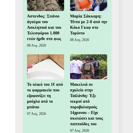
Ασπενδος: Σπάνιο
Μαρία Σάκκαρη:
άγαλμα του
Ήττα με 2-0 από την
Ασκληπιού και του
Κόκο Γκοφ στο
Τελεσφόρου 1.800
Τορόντο
ετών ήρθε στο φως
08 Αυγ, 2026
08 Αυγ, 2026
Το υλικό του 1€ από
Μακελειό σε
το φαρμακείο που
σχολείο στην
εξαφανίζει τη
Ταϊλάνδη: Έξι
μούχλα από το
νεκροί από
μπάνιο
πυροβολισμούς
14χρονου – Είχε
07 Αυγ, 2026
σκοτώσει και τους
παππούδες του
07 Αυγ, 2026