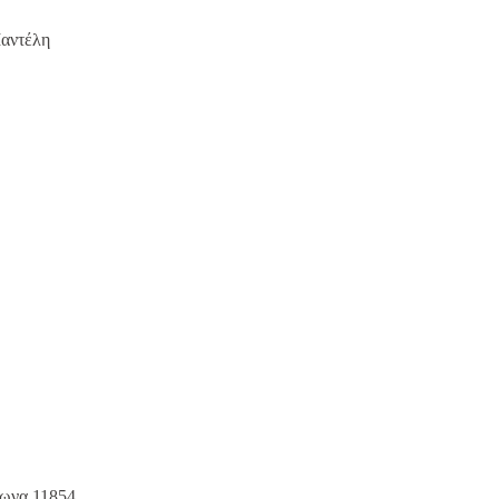
αντέλη
ωνα 11854