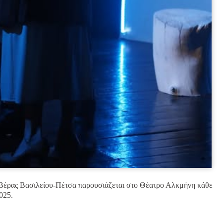
 Βέρας Βασιλείου-Πέτσα παρουσιάζεται στο Θέατρο Αλκμήνη κάθε
025.