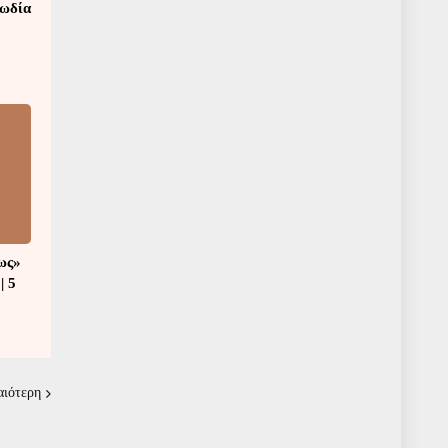
μωδία
ως»
| 5
αιότερη