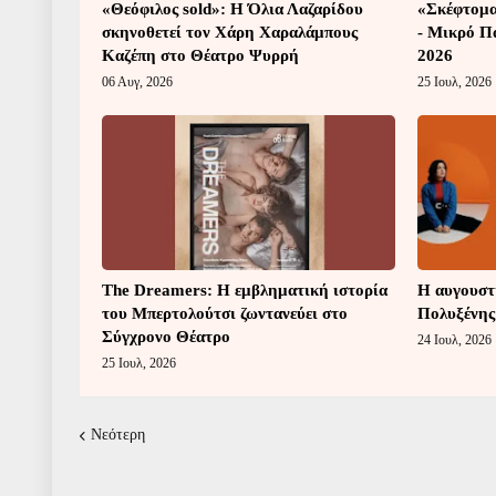
«Θεόφιλος sold»: Η Όλια Λαζαρίδου
«Σκέφτομαι
σκηνοθετεί τον Χάρη Χαραλάμπους
- Μικρό Π
Καζέπη στο Θέατρο Ψυρρή
2026
06 Αυγ, 2026
25 Ιουλ, 2026
The Dreamers: Η εμβληματική ιστορία
Η αυγουστι
του Μπερτολούτσι ζωντανεύει στο
Πολυξένης
Σύγχρονο Θέατρο
24 Ιουλ, 2026
25 Ιουλ, 2026
Νεότερη