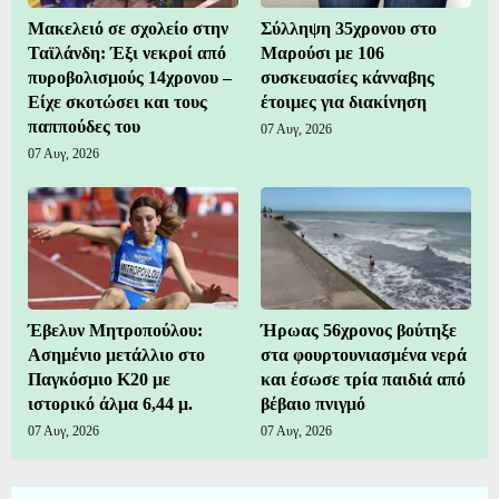
Μακελειό σε σχολείο στην
Σύλληψη 35χρονου στο
Ταϊλάνδη: Έξι νεκροί από
Μαρούσι με 106
πυροβολισμούς 14χρονου –
συσκευασίες κάνναβης
Είχε σκοτώσει και τους
έτοιμες για διακίνηση
παππούδες του
07 Αυγ, 2026
07 Αυγ, 2026
Έβελυν Μητροπούλου:
Ήρωας 56χρονος βούτηξε
Ασημένιο μετάλλιο στο
στα φουρτουνιασμένα νερά
Παγκόσμιο Κ20 με
και έσωσε τρία παιδιά από
ιστορικό άλμα 6,44 μ.
βέβαιο πνιγμό
07 Αυγ, 2026
07 Αυγ, 2026