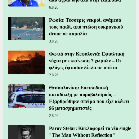
6.8.26
Ρωσία: Τέσσερις νεκροί, ανάμεσά
τους παιδί, από πτώση ουκρανικού
drone σε παραλία
3.8.26
Φωτιά στην Κεφαλονιά: Εφιαλτική
νύχτα με εκκένωση 7 χωριών – Οι
φλόγες έφτασαν δίπλα σε σπίτια
2.8.26
Θεσσαλονίκη: Επεισοδιακή
καταδίωξη με πυροβολισμούς –
Εξαρθρώθηκε σπείρα που είχε κλέψει
96 μετασχηματιστές
2.8.26
Parov Stelar: Κυκλοφορεί το νέο single
"The Man Without Reflection"