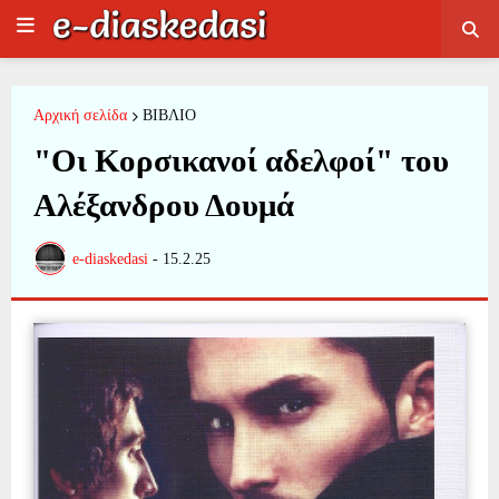
Αρχική σελίδα
ΒΙΒΛΙΟ
"Οι Κορσικανοί αδελφοί" του
Αλέξανδρου Δουμά
e-diaskedasi
-
15.2.25