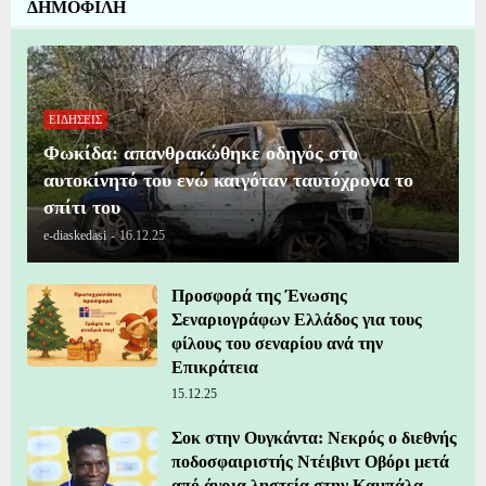
ΔΗΜΟΦΙΛΗ
ΕΙΔΗΣΕΙΣ
Φωκίδα: απανθρακώθηκε οδηγός στο
αυτοκίνητό του ενώ καιγόταν ταυτόχρονα το
σπίτι του
e-diaskedasi
-
16.12.25
Προσφορά της Ένωσης
Σεναριογράφων Ελλάδος για τους
φίλους του σεναρίου ανά την
Επικράτεια
15.12.25
Σοκ στην Ουγκάντα: Νεκρός ο διεθνής
ποδοσφαιριστής Ντέιβιντ Οβόρι μετά
από άγρια ληστεία στην Καμπάλα