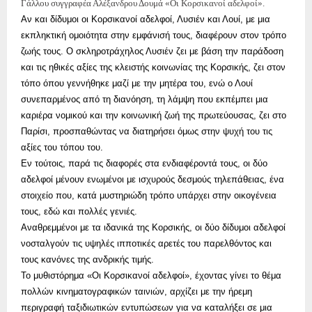
Γάλλου συγγραφέα Αλέξανδρου Δουμά «Οι Κορσικανοί αδελφοί».
Αν και δίδυμοι οι Κορσικανοί αδελφοί, Λυσιέν και Λουί, με μια 
εκπληκτική ομοιότητα στην εμφάνισή τους, διαφέρουν στον τρόπο 
ζωής τους. Ο σκληροτράχηλος Λυσιέν ζει με βάση την παράδοση 
και τις ηθικές αξίες της κλειστής κοινωνίας της Κορσικής, ζει στον 
τόπο όπου γεννήθηκε μαζί με την μητέρα του, ενώ ο Λουί 
συνεπαρμένος από τη διανόηση, τη λάμψη που εκπέμπει μια 
καριέρα νομικού και την κοινωνική ζωή της πρωτεύουσας, ζει στο 
Παρίσι, προσπαθώντας να διατηρήσει όμως στην ψυχή του τις 
αξίες του τόπου του.
Εν τούτοις, παρά τις διαφορές στα ενδιαφέροντά τους, οι δύο 
αδελφοί μένουν ενωμένοι με ισχυρούς δεσμούς τηλεπάθειας, ένα 
στοιχείο που, κατά μυστηριώδη τρόπο υπάρχει στην οικογένεια 
τους, εδώ και πολλές γενιές.
Αναθρεμμένοι με τα ιδανικά της Κορσικής, οι δύο δίδυμοι αδελφοί 
νοσταλγούν τις υψηλές ιπποτικές αρετές του παρελθόντος και 
τους κανόνες της ανδρικής τιμής.
Το μυθιστόρημα «Οι Κορσικανοί αδελφοί», έχοντας γίνει το θέμα 
πολλών κινηματογραφικών ταινιών, αρχίζει με την ήρεμη 
περιγραφή ταξιδιωτικών εντυπώσεων για να καταλήξει σε μια 