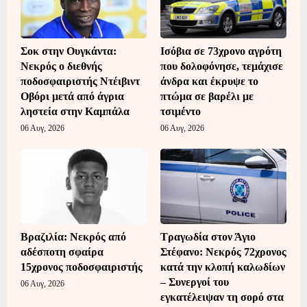
Σοκ στην Ουγκάντα:
Ισόβια σε 73χρονο αγρότη
Νεκρός ο διεθνής
που δολοφόνησε, τεμάχισε
ποδοσφαιριστής Ντέιβιντ
άνδρα και έκρυψε το
Οβόρι μετά από άγρια
πτώμα σε βαρέλι με
ληστεία στην Καμπάλα
τσιμέντο
06 Αυγ, 2026
06 Αυγ, 2026
Βραζιλία: Νεκρός από
Τραγωδία στον Άγιο
αδέσποτη σφαίρα
Στέφανο: Νεκρός 72χρονος
15χρονος ποδοσφαιριστής
κατά την κλοπή καλωδίων
– Συνεργοί του
06 Αυγ, 2026
εγκατέλειψαν τη σορό στα