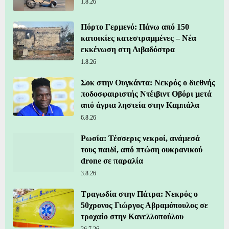
1.8.26
Πόρτο Γερμενό: Πάνω από 150
κατοικίες κατεστραμμένες – Νέα
εκκένωση στη Λιβαδόστρα
1.8.26
Σοκ στην Ουγκάντα: Νεκρός ο διεθνής
ποδοσφαιριστής Ντέιβιντ Οβόρι μετά
από άγρια ληστεία στην Καμπάλα
6.8.26
Ρωσία: Τέσσερις νεκροί, ανάμεσά
τους παιδί, από πτώση ουκρανικού
drone σε παραλία
3.8.26
Τραγωδία στην Πάτρα: Νεκρός ο
50χρονος Γιώργος Αβραμόπουλος σε
τροχαίο στην Κανελλοπούλου
26.7.26