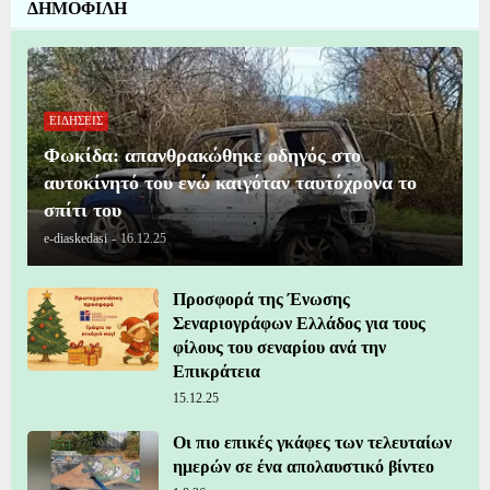
ΔΗΜΟΦΙΛΗ
ΕΙΔΗΣΕΙΣ
Φωκίδα: απανθρακώθηκε οδηγός στο
αυτοκίνητό του ενώ καιγόταν ταυτόχρονα το
σπίτι του
e-diaskedasi
-
16.12.25
Προσφορά της Ένωσης
Σεναριογράφων Ελλάδος για τους
φίλους του σεναρίου ανά την
Επικράτεια
15.12.25
Οι πιο επικές γκάφες των τελευταίων
ημερών σε ένα απολαυστικό βίντεο