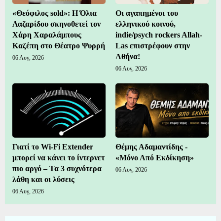
«Θεόφιλος sold»: Η Όλια
Οι αγαπημένοι του
Λαζαρίδου σκηνοθετεί τον
ελληνικού κοινού,
Χάρη Χαραλάμπους
indie/psych rockers Allah-
Καζέπη στο Θέατρο Ψυρρή
Las επιστρέφουν στην
Αθήνα!
06 Αυγ, 2026
06 Αυγ, 2026
Γιατί το Wi-Fi Extender
Θέμης Αδαμαντίδης -
μπορεί να κάνει το ίντερνετ
«Μόνο Από Εκδίκηση»
πιο αργό – Τα 3 συχνότερα
06 Αυγ, 2026
λάθη και οι λύσεις
06 Αυγ, 2026