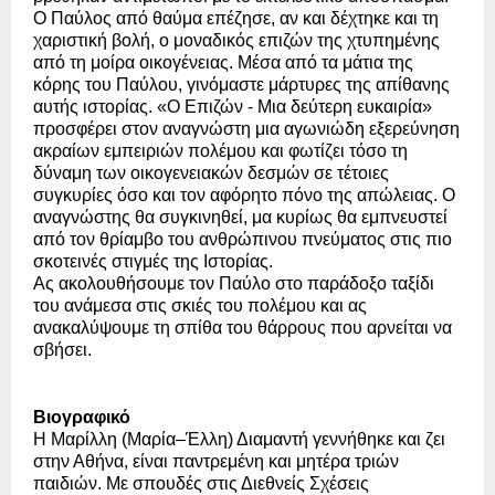
Ο Παύλος από θαύμα επέζησε, αν και δέχτηκε και τη 
χαριστική βολή, ο μοναδικός επιζών της χτυπημένης 
από τη μοίρα οικογένειας. Μέσα από τα μάτια της 
κόρης του Παύλου, γινόμαστε μάρτυρες της απίθανης 
αυτής ιστορίας. «Ο Επιζών - Μια δεύτερη ευκαιρία» 
προσφέρει στον αναγνώστη μια αγωνιώδη εξερεύνηση 
ακραίων εμπειριών πολέμου και φωτίζει τόσο τη 
δύναμη των οικογενειακών δεσμών σε τέτοιες 
συγκυρίες όσο και τον αφόρητο πόνο της απώλειας. Ο 
αναγνώστης θα συγκινηθεί, μα κυρίως θα εμπνευστεί 
από τον θρίαμβο του ανθρώπινου πνεύματος στις πιο 
σκοτεινές στιγμές της Ιστορίας.
Ας ακολουθήσουμε τον Παύλο στο παράδοξο ταξίδι 
του ανάμεσα στις σκιές του πολέμου και ας 
ανακαλύψουμε τη σπίθα του θάρρους που αρνείται να 
σβήσει.
Βιογραφικό
Η Μαρίλλη (Μαρία–Έλλη) Διαμαντή γεννήθηκε και ζει 
στην Αθήνα, είναι παντρεμένη και μητέρα τριών 
παιδιών. Με σπουδές στις Διεθνείς Σχέσεις 