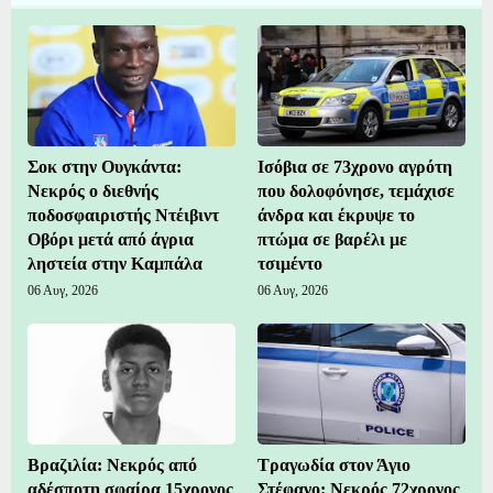
Σοκ στην Ουγκάντα:
Ισόβια σε 73χρονο αγρότη
Νεκρός ο διεθνής
που δολοφόνησε, τεμάχισε
ποδοσφαιριστής Ντέιβιντ
άνδρα και έκρυψε το
Οβόρι μετά από άγρια
πτώμα σε βαρέλι με
ληστεία στην Καμπάλα
τσιμέντο
06 Αυγ, 2026
06 Αυγ, 2026
Βραζιλία: Νεκρός από
Τραγωδία στον Άγιο
αδέσποτη σφαίρα 15χρονος
Στέφανο: Νεκρός 72χρονος