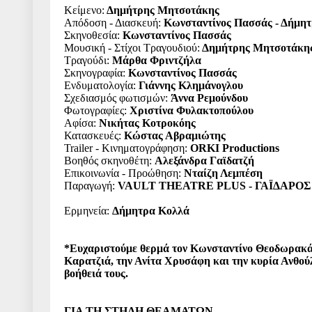
Κείμενο:
Δημήτρης Μητσοτάκης
Απόδοση - Διασκευή:
Κωνσταντίνος Πασσάς - Δήμη
Σκηνοθεσία:
Κωνσταντίνος Πασσάς
Μουσική - Στίχοι Τραγουδιού:
Δημήτρης Μητσοτάκη
Τραγούδι:
Μάρθα Φριντζήλα
Σκηνογραφία:
Κωνσταντίνος Πασσάς
Ενδυματολογία:
Γιάννης Κλημάνογλου
Σχεδιασμός φωτισμών:
Άννα Ρεμούνδου
Φωτογραφίες:
Χριστίνα Φυλακτοπούλου
Αφίσα:
Νικήτας Κοτροκόης
Κατασκευές:
Κώστας Αβραμιώτης
Trailer - Κινηματογράφηση:
ORKI Productions
Βοηθός σκηνοθέτη:
Αλεξάνδρα Γαϊδατζή
Επικοινωνία - Προώθηση:
Νταίζη Λεμπέση
Παραγωγή:
VAULT THEATRE PLUS - ΓΑΪΔΑΡΟΣ
Ερμηνεία:
Δήμητρα Κολλά
*Ευχαριστούμε θερμά τον Κωνσταντίνο Θεοδωρακά
Καρατζιά, την Ανίτα Χρυσάφη και την κυρία Ανθούλ
βοήθειά τους.
ΓΙΑ ΤΗ ΣΤΗΛΗ ΘΕΑΜΑΤΩΝ