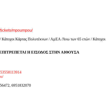
/
tickets/mpoumpou/
 / Κάτοχοι Κάρτας Πολυτέκνων / ΑμΕΑ /Άνω των 65 ετών / Κάτοχοι
ΕΠΙΤΡΕΠΕΤΑΙ Η ΕΙΣΟΔΟΣ ΣΤΗΝ ΑΙΘΟΥΣΑ
1553558113914
ro/
356472, 6951832070