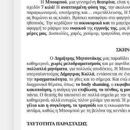
Η
Μπουμπού
, μια γεννημένη
θεατρίνα
, είναι
σχεδόν
7
κιλά
! Η
αναπτυγμένη
φύση της
, την ακολου
παραγκωνισμού, υποτίμησης και… εκμετάλλευσης. Η 
ας θυμώνει κι ας κλαίει. Βρίσκει καταφύγιο στο φαγητό
ηθοποιός. Την κερδίζουν τα
οικοκυρικά και
το μαγείρ
αφορμή το ράψιμο του
νυφικού
της
εγγονής
της
, μας δ
μέρες μας
. Δυσκολίες, χαρές, χιούμορ, τραγούδια, συγ
ΣΚΗΝ
Ο
Δημήτρης
Μητσοτάκης
μας παραδίδει 
καθημερινό,
χωρίς
μελοδραματισμούς
και με αιφνίδι
πολλαπλά
μηνύματα
, για πολλούς αποδέκτες. Η Μπου
υπερταλαντούχας
Δήμητρας
Κολλά
, εντάσσεται σε έ
την
πραγματικότητα
, το χθες και το σήμερα. Και ενώ 
διαχρονικά θέματα, όπως:
το
body
shaming
, ο
εκφοβι
κακοποίηση,
η ανάγκη για
επιβίωση
,
το πένθος, η μο
πάντα. Ο θεατής θα ταυτιστεί σε πολλά σημεία με την
καθημερινά, αλλά ευτυχώς πλέον μιλάμε για αυτά. Ή μ
γέλιο
και
η
συγκίνηση, το τραγούδι
και η
εκκωφαντικ
αντάμα, καθώς η Μπουμπού με τη βελόνα της κεντάει 
ΤΑΥΤΟΤΗΤΑ ΠΑΡΑΣΤΑΣΗΣ