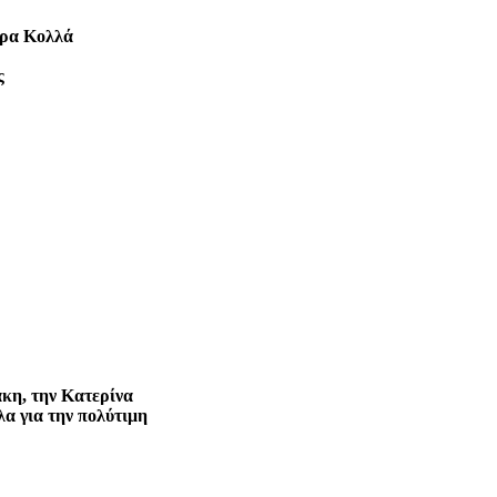
τρα Κολλά
ς
κη, την Κατερίνα
α για την πολύτιμη