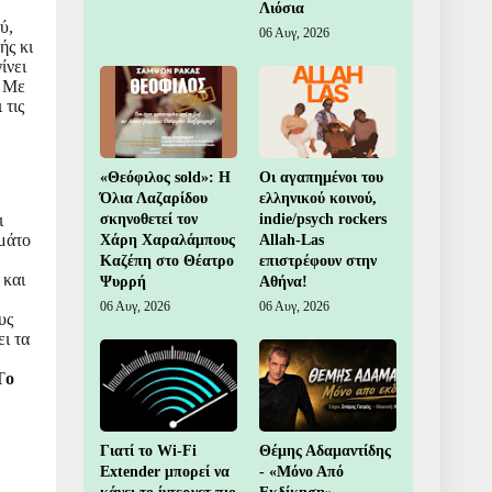
Λιόσια
ύ,
06 Αυγ, 2026
ής κι
ίνει
. Με
 τις
«Θεόφιλος sold»: Η
Οι αγαπημένοι του
Όλια Λαζαρίδου
ελληνικού κοινού,
ι
σκηνοθετεί τον
indie/psych rockers
εμάτο
Χάρη Χαραλάμπους
Allah-Las
Καζέπη στο Θέατρο
επιστρέφουν στην
και
Ψυρρή
Αθήνα!
06 Αυγ, 2026
06 Αυγ, 2026
υς
ι τα
Τ
ο
Γιατί το Wi-Fi
Θέμης Αδαμαντίδης
Extender μπορεί να
- «Μόνο Από