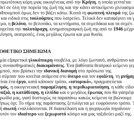
 η πρωτότοκη κόρη μιας οικογένειας από την
Κρήτη
, η οποία γεννιέται
θεί σε όλη την πορεία της ζωή της και την κάνει αντικείμενο χλευασμο
Μπουμπού όμως δεν το βάζει κάτω. Κοιτά τη
φωτεινή πλευρά
της ζω
 και ειδικά στις
τουλούμπες
που λατρεύει. Τελικά δεν καταφέρνει να γ
εμα, η
βελόνα
, το βελονάκι, τα κεντήματα, τα σεμεδάκια και τα σεμέν
ιηγείται την
πολυτάραχη
, κινηματογραφική ζωή της από το
1946
μέχρι
κίνηση, ανατροπές, ένας μεγάλος έρωτα και μια θυσία.
ΟΘΕΤΙΚΟ ΣΗΜΕΙΩΜΑ
μία εξαιρετικά
γλυκόπικρη
νουβέλα, με λόγο ζωντανό, ανθρώπινο κα
ες συναισθηματικές
διακυμάνσεις
. Ένα βαθύτατα θεατρικό κείμενο γ
μπού, που βρίσκει την
ιδανική
διανομή
στο πρόσωπο της
να σύμπαν που κινείται ανάμεσα στο
όνειρο
και τον
εφιάλτη
, τη
μνήμη
είναι ένα
έργο
, κατά κάποιον τρόπο,
«ιστορικό»,
πραγματεύεται
σμός
, η οικογενειακή
παραμέληση
,
η περιθωριοποίηση
, η κάθε είδο
ναξιά, η κατάθλιψη,
η
ελπίδα
και ο μεγάλος
έρωτας
που θα γιατρέψε
 ηρωίδα μας, γιατί δυστυχώς τα παραπάνω κακώς κείμενα τα βιώνουμε
ήπως όχι; Το νήμα της παράστασης ξετυλίγεται με ευφρόσυνο τρόπο. 
ή
σιωπή
εναλλάσσονται. Η διασκέδαση και η ψυχαγωγία πηγαίνουν
αυτόν τον
ιδιαίτερο
και
ξεχωριστό
κόσμο και μας ταξιδεύει μαζί της.