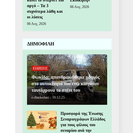
κάνει το ίντερνετ πιο
Εκδίκηση»
αργό – Τα 3
06 Αυγ, 2026
συχνότερα λάθη και
οι λύσεις
06 Αυγ, 2026
ΔΗΜΟΦΙΛΗ
ΕΙΔΗΣΕΙΣ
Φωκίδα: απανθρακώθηκε οδηγός
στο αυτοκίνητό του ενώ καιγόταν
ταυτόχρονα το σπίτι του
e-diaskedasi
-
16.12.25
Προσφορά της Ένωσης
Σεναριογράφων Ελλάδος
για τους φίλους του
σεναρίου ανά την