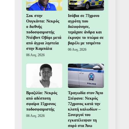
Σοκ στην
Ισόβια σε 73χρονο
Ουγκάντα: Νεκρός
αγρότη που
ο διεθνής
δολοφόνησε,
ποδοσφαιριστής
τεμάχισε άνδρα και
Ντέιβιντ Οβόρι μετά
έκρυψε το πτώμα σε
από άγρια ληστεία
βαρέλι με τσιμέντο
στην Καμπάλα
06 Αυγ, 2026
06 Αυγ, 2026
Βραζιλία: Νεκρός
Τραγωδία στον Άγιο
από αδέσποτη
Στέφανο: Νεκρός
σφαίρα 15χρονος
72χρονος κατά την
ποδοσφαιριστής
κλοπή καλωδίων –
Συνεργοί του
06 Αυγ, 2026
εγκατέλειψαν τη
σορό στα Άνω