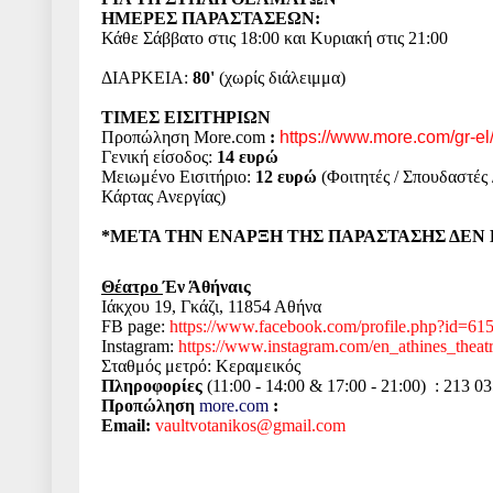
ΗΜΕΡΕΣ ΠΑΡΑΣΤΑΣΕΩΝ:
Κάθε Σάββατο στις 18:00 και Κυριακή στις 21:00
ΔΙΑΡΚΕΙΑ:
80'
(χωρίς διάλειμμα)
ΤΙΜΕΣ ΕΙΣΙΤΗΡΙΩΝ
Προπώληση More.com
:
https://www.more.com/gr-el
Γενική είσοδος:
14 ευρώ
Μειωμένο Εισιτήριο:
12 ευρώ
(Φοιτητές / Σπουδαστές
Κάρτας Ανεργίας)
*ΜΕΤΑ ΤΗΝ ΕΝΑΡΞΗ ΤΗΣ ΠΑΡΑΣΤΑΣΗΣ ΔΕΝ 
Θέατρο
Έν Άθήναις
Ιάκχου 19, Γκάζι, 11854 Αθήνα
FB page:
https://www.facebook.com/
profile.php?id=6
Instagram:
https://www.instagram.com/en_
athines_theat
Σταθμός μετρό: Κεραμεικός
Πληροφορίες
(11:00 - 14:00 & 17:00 - 21:00)
: 213 0
Προπώληση
more.com
:
Email:
vaultvotanikos@gmail.com