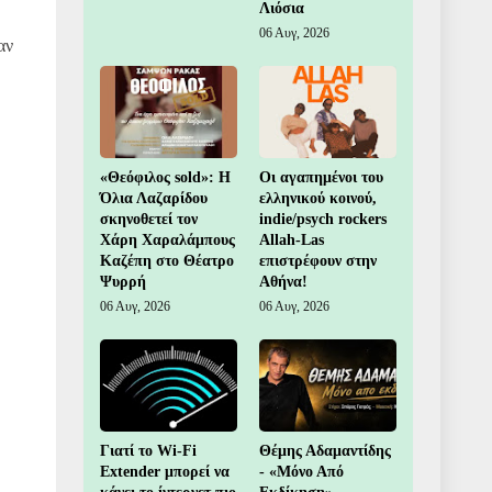
Λιόσια
06 Αυγ, 2026
αν
«Θεόφιλος sold»: Η
Οι αγαπημένοι του
Όλια Λαζαρίδου
ελληνικού κοινού,
σκηνοθετεί τον
indie/psych rockers
Χάρη Χαραλάμπους
Allah-Las
Καζέπη στο Θέατρο
επιστρέφουν στην
Ψυρρή
Αθήνα!
06 Αυγ, 2026
06 Αυγ, 2026
Γιατί το Wi-Fi
Θέμης Αδαμαντίδης
Extender μπορεί να
- «Μόνο Από