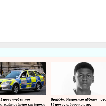
73χρονο αγρότη που
Βραζιλία: Νεκρός από αδέσποτη σφ
, τεμάχισε άνδρα και έκρυψε
15χρονος ποδοσφαιριστής