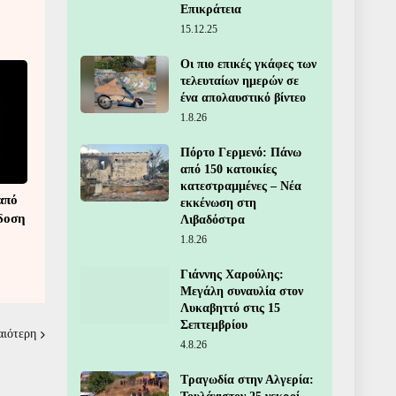
Επικράτεια
15.12.25
Οι πιο επικές γκάφες των
τελευταίων ημερών σε
ένα απολαυστικό βίντεο
1.8.26
Πόρτο Γερμενό: Πάνω
από 150 κατοικίες
κατεστραμμένες – Νέα
από
εκκένωση στη
άδοση
Λιβαδόστρα
1.8.26
Γιάννης Χαρούλης:
Μεγάλη συναυλία στον
Λυκαβηττό στις 15
Σεπτεμβρίου
αιότερη
4.8.26
Τραγωδία στην Αλγερία: