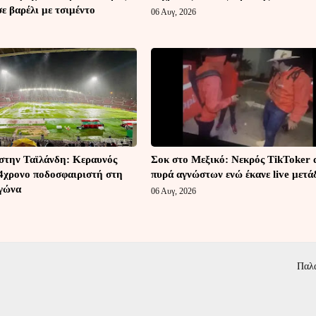
ε βαρέλι με τσιμέντο
06 Αυγ, 2026
στην Ταϊλάνδη: Κεραυνός
Σοκ στο Μεξικό: Νεκρός TikToker 
4χρονο ποδοσφαιριστή στη
πυρά αγνώστων ενώ έκανε live μετ
αγώνα
06 Αυγ, 2026
Παλ