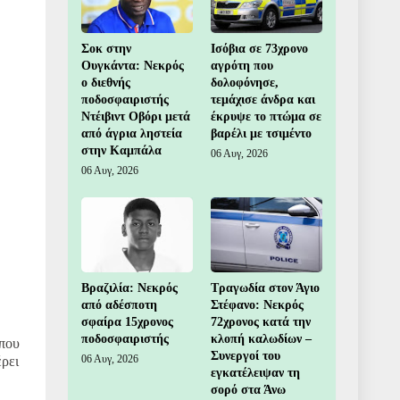
Σοκ στην
Ισόβια σε 73χρονο
Ουγκάντα: Νεκρός
αγρότη που
ο διεθνής
δολοφόνησε,
ποδοσφαιριστής
τεμάχισε άνδρα και
Ντέιβιντ Οβόρι μετά
έκρυψε το πτώμα σε
από άγρια ληστεία
βαρέλι με τσιμέντο
στην Καμπάλα
06 Αυγ, 2026
06 Αυγ, 2026
Βραζιλία: Νεκρός
Τραγωδία στον Άγιο
από αδέσποτη
Στέφανο: Νεκρός
σφαίρα 15χρονος
72χρονος κατά την
ποδοσφαιριστής
κλοπή καλωδίων –
 που
Συνεργοί του
06 Αυγ, 2026
ρει
εγκατέλειψαν τη
​
σορό στα Άνω