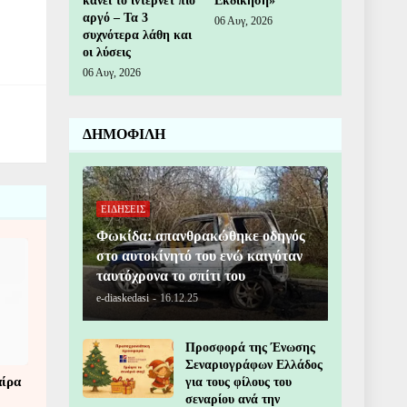
κάνει το ίντερνετ πιο
Εκδίκηση»
αργό – Τα 3
06 Αυγ, 2026
συχνότερα λάθη και
οι λύσεις
06 Αυγ, 2026
ΔΗΜΟΦΙΛΗ
ΕΙΔΗΣΕΙΣ
Φωκίδα: απανθρακώθηκε οδηγός
στο αυτοκίνητό του ενώ καιγόταν
ταυτόχρονα το σπίτι του
e-diaskedasi
-
16.12.25
Προσφορά της Ένωσης
Σεναριογράφων Ελλάδος
αίρα
για τους φίλους του
σεναρίου ανά την