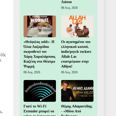
Λιόσια
06 Αυγ, 2026
«Θεόφιλος sold»: Η
Οι αγαπημένοι του
Όλια Λαζαρίδου
ελληνικού κοινού,
σκηνοθετεί τον
indie/psych rockers
τζής
Χάρη Χαραλάμπους
Allah-Las
ς
Καζέπη στο Θέατρο
επιστρέφουν στην
Ψυρρή
Αθήνα!
06 Αυγ, 2026
06 Αυγ, 2026
Γιατί το Wi-Fi
Θέμης Αδαμαντίδης
ς.
Extender μπορεί να
- «Μόνο Από