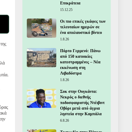
Επικράτεια
15.12.25
Οι πιο επικές γκάφες των
τελευταίων ημερών σε
ένα απολαυστικό βίντεο
1.8.26
 της
Πόρτο Γερμενό: Πάνω
από 150 κατοικίες
κατεστραμμένες – Νέα
κλά
εκκένωση στη
Λιβαδόστρα
υπία.
1.8.26
Σοκ στην Ουγκάντα:
Νεκρός ο διεθνής
ποδοσφαιριστής Ντέιβιντ
ύρας
Οβόρι μετά από άγρια
ιακά
ληστεία στην Καμπάλα
την
6.8.26