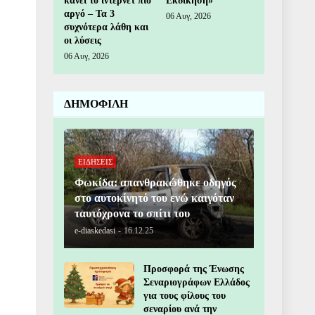
κάνει το ίντερνετ πιο
Εκδίκηση»
αργό – Τα 3
06 Αυγ, 2026
συχνότερα λάθη και
οι λύσεις
06 Αυγ, 2026
ΔΗΜΟΦΙΛΗ
ΕΙΔΗΣΕΙΣ
Φωκίδα: απανθρακώθηκε οδηγός
στο αυτοκίνητό του ενώ καιγόταν
ταυτόχρονα το σπίτι του
e-diaskedasi
-
16.12.25
Προσφορά της Ένωσης
Σεναριογράφων Ελλάδος
για τους φίλους του
σεναρίου ανά την