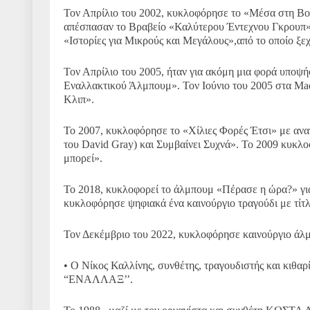
Τον Απρίλιο του 2002, κυκλοφόρησε το «Μέσα στη Βο
απέσπασαν το Βραβείο «Καλύτερου Έντεχνου Γκρουπ». 
«Ιστορίες για Μικρούς και Μεγάλους»,από το οποίο ξ
Τον Απρίλιο του 2005, ήταν για ακόμη μια φορά υποψ
Εναλλακτικού Άλμπουμ». Τον Ιούνιο του 2005 στα Ma
Κλιπ».
Το 2007, κυκλοφόρησε το «Χίλιες Φορές Έτσι» με ανα
του David Gray) και Συμβαίνει Συχνά». Το 2009 κυκλ
μπορεί».
Το 2018, κυκλοφορεί το άλμπουμ «Πέρασε η ώρα?» για
κυκλοφόρησε ψηφιακά ένα καινούργιο τραγούδι με τίτ
Τον Δεκέμβριο του 2022, κυκλοφόρησε καινούργιο άλμ
• Ο Νίκος Καλλίνης, συνθέτης, τραγουδιστής και κιθα
“ΕΝΑΛΛΑΞ’’.