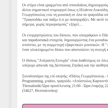
Οι στίχοι είναι γραμμένοι από σπουδαίους δημιουργού
άλλοι σημαντικοί στιχουργοί όπως η Ηλιάννα Λυκούδη
Γεωργόπουλος ενώ τη μουσική σε όλα τα τραγούδια υπο
"Τραγουδάω και παίζω ό,τι με ανατριχιάζει. Με αυτό 
σήμερα, χωρίς περιορισμούς" εξηγεί…
Οι ενορχηστρώσεις του δίσκου, που υπογράφουν ο Πά
και παραδοσιακά στοιχεία, δημιουργώντας ένα μοναδι
στούντιο, με τη συμμετοχή εξαιρετικών μουσικών. Η 
έναν ολοκληρωμένο δίσκο που αποτυπώνει τη συνεχή κ
Ο δίσκος "Απέραντη Ευτυχία" είναι διαθέσιμος σε όλες
υπέροχο artwork της Δέσποινας Ζητάκη και την αισθητ
Συνοδοιπόροι της επί σκηνής: •Πάνος Γεωργόπουλος -
Programming, μπάσο, τραγούδι. •Απόστολος Καρποντί
Thessaloniki Ώρα προσέλευσης 21:00 - Ώρα έναρξης 22
(54627, Θεσσαλονίκη)