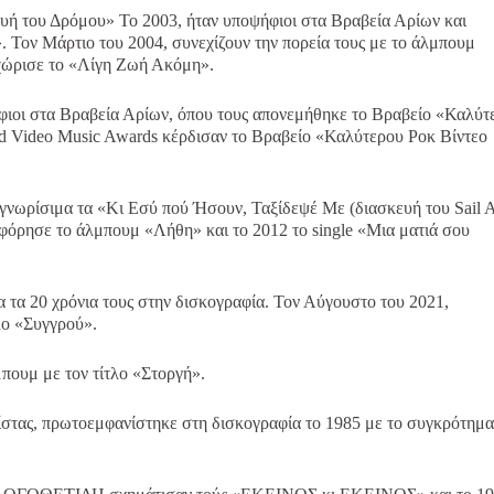
υή του Δρόμου» Το 2003, ήταν υποψήφιοι στα Βραβεία Αρίων και
Τον Μάρτιο του 2004, συνεχίζουν την πορεία τους με το άλμπουμ
εχώρισε το «Λίγη Ζωή Ακόμη».
ήφιοι στα Βραβεία Αρίων, όπου τους απονεμήθηκε το Βραβείο «Καλύτ
d Video Music Awards κέρδισαν το Βραβείο «Καλύτερου Ροκ Βίντεο
γνωρίσιμα τα «Κι Εσύ πού Ήσουν, Ταξίδεψέ Με (διασκευή του Sail
οφόρησε το άλμπουμ «Λήθη» και το 2012 το single «Μια ματιά σου
 τα 20 χρόνια τους στην δισκογραφία. Τον Αύγουστο του 2021,
λο «Συγγρού».
πουμ με τον τίτλο «Στοργή».
ρίστας, πρωτοεμφανίστηκε στη δισκογραφία το 1985 με το συγκρότημ