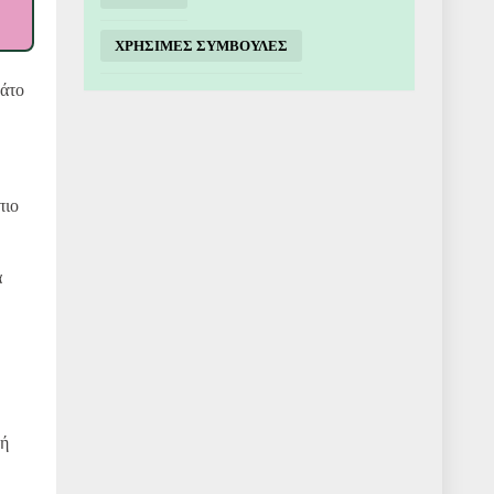
ΧΡΗΣΙΜΕΣ ΣΥΜΒΟΥΛΕΣ
μάτο
πιο
α
κή