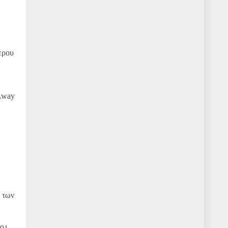
ερου
 Away
α των