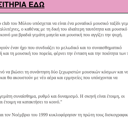
ΣΙΤΗΡΙΑ ΕΔΩ
club του Μύλου υπόσχεται να είναι ένα μοναδικό μουσικό ταξίδι γε
λλιτέχνες, ο καθένας με τη δική του ιδιαίτερη ταυτότητα και μουσικό
κοινό μια βραδιά γεμάτη μαγεία και μουσική που αγγίζει την ψυχή.
ργούν έναν ήχο που συνδυάζει το μελωδικό και το συναισθηματικό
 και τη μουσική του πορεία, φέρνει την ένταση και την ποιότητα των 
κοινό να βιώσει τη συνάντηση δύο ξεχωριστών μουσικών κόσμων και ν
 και θα ακουστούν με νέο αέρα και ερμηνείες που υπόσχονται να
γεμάτη συναίσθημα, ρυθμό και δυναμισμό. Η σκηνή είναι έτοιμη, οι
αι έτοιμη να κατακτήσει το κοινό."
και τον Νοέμβριο του 1999 κυκλοφόρησαν τη πρώτη τους δισκογραφι