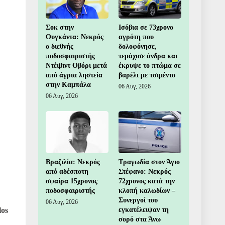
Σοκ στην
Ισόβια σε 73χρονο
Ουγκάντα: Νεκρός
αγρότη που
ο διεθνής
δολοφόνησε,
ποδοσφαιριστής
τεμάχισε άνδρα και
Ντέιβιντ Οβόρι μετά
έκρυψε το πτώμα σε
από άγρια ληστεία
βαρέλι με τσιμέντο
στην Καμπάλα
06 Αυγ, 2026
06 Αυγ, 2026
Βραζιλία: Νεκρός
Τραγωδία στον Άγιο
από αδέσποτη
Στέφανο: Νεκρός
σφαίρα 15χρονος
72χρονος κατά την
ποδοσφαιριστής
κλοπή καλωδίων –
Συνεργοί του
06 Αυγ, 2026
los
εγκατέλειψαν τη
σορό στα Άνω