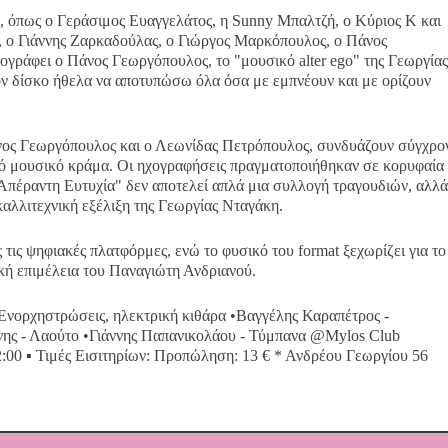
ς, όπως ο Γεράσιμος Ευαγγελάτος, η Sunny Μπαλτζή, ο Κύριος Κ και
, ο Γιάννης Ζαρκαδούλας, ο Γιώργος Μαρκόπουλος, ο Πάνος
γράφει ο Πάνος Γεωργόπουλος, το "μουσικό alter ego" της Γεωργίας
τον δίσκο ήθελα να αποτυπώσω όλα όσα με εμπνέουν και με ορίζουν
νος Γεωργόπουλος και ο Λεωνίδας Πετρόπουλος, συνδυάζουν σύγχρο
κό μουσικό κράμα. Οι ηχογραφήσεις πραγματοποιήθηκαν σε κορυφαία
"Απέραντη Ευτυχία" δεν αποτελεί απλά μια συλλογή τραγουδιών, αλλά
αλλιτεχνική εξέλιξη της Γεωργίας Νταγάκη.
 τις ψηφιακές πλατφόρμες, ενώ το φυσικό του format ξεχωρίζει για το
ική επιμέλεια του Παναγιώτη Ανδριανού.
 Ενορχηστρώσεις, ηλεκτρική κιθάρα •Βαγγέλης Καραπέτρος -
νης - Λαούτο •Γιάννης Παπανικολάου - Τύμπανα @Mylos Club
:00 ▪️ Τιμές Εισιτηρίων: Προπώληση: 13 € * Ανδρέου Γεωργίου 56