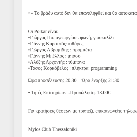
»» Το βράδυ αυτό δεν θα επαναληφθεί και θα αυτοκατασ
Οι Polkar είναι:
•Γιώργος Παπαγεωργίου : φωνή, γιουκαλίλι
•Γιάννης Κυρατσός: κιθάρες
•Γιώργος Αβραμίδης : τρομπέτα
•Γιάννης Μπέλλος : μπάσο
•Αλέξης Αρχοντής : τύμπανα
•Τάσος Κορκόβελος : πλήκτρα, programming
Ώρα προσέλευσης 20:30 - Ώρα έναρξης 21:30
▪️ Τιμές Εισιτηρίων: -Προπώληση: 13.00€
Για κρατήσεις θέσεων με τραπέζι, επικοινωνείτε τηλε
Mylos Club Thessaloniki