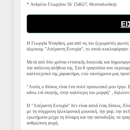
* Ανδρέου Γεωργίου 56 (54627, Θεσσαλονίκη)
ΕΙ
Η Γεωργία Νταγάκη, μια από τις πιο ξεχωριστές φωνές 
άλμπουμ "Απέραντη Ευτυχία", το οποίο κυκλοφόρησε πρ
Μετά από δύο χρόνια εντατικής δουλειάς και δημιουργι
την απόλυτη αλήθεια της. Στα 8 τραγούδια που περιλα
καλλιτεχνικό της χαρακτήρα, ενώ ταυτόχρονα μας προσ
"Αυτός ο δίσκος είναι ένα πολύ προσωπικό μου έργο. 
κάνω επί σκηνής, στην καλύτερη του μορφή" , δηλώνει 
Η "Απέραντη Ευτυχία" δεν είναι απλά ένας δίσκος. Εί
με τη σύγχρονη ηλεκτρονική μουσική, την pop, την tech
ερωτήματα μέχρι τη δύναμη και την αισιοδοξία, τα τρα
ανθρώπινη ψυχή.