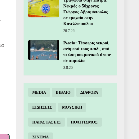
Τραγωδία στην Πάτρα:
Νεκρός ο 50χρονος
Γιώργος Αβραμόπουλος
σε τροχαίο στην
.
Κανελλοπούλου
26.7.26
Ρωσία: Τέσσερις νεκροί,
να
ανάμεσά τους παιδί, από
πτώση ουκρανικού drone
σε παραλία
3.8.26
MEDIA
ΒΙΒΛΙΟ
ΔΙΑΦΟΡΑ
ΕΙΔΗΣΕΙΣ
ΜΟΥΣΙΚΗ
ΠΑΡΑΣΤΑΣΕΙΣ
ΠΟΛΙΤΙΣΜΟΣ
ΣΙΝΕΜΑ