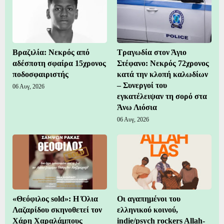
Βραζιλία: Νεκρός από
Τραγωδία στον Άγιο
αδέσποτη σφαίρα 15χρονος
Στέφανο: Νεκρός 72χρονος
ποδοσφαιριστής
κατά την κλοπή καλωδίων
– Συνεργοί του
06 Αυγ, 2026
εγκατέλειψαν τη σορό στα
Άνω Λιόσια
06 Αυγ, 2026
«Θεόφιλος sold»: Η Όλια
Οι αγαπημένοι του
Λαζαρίδου σκηνοθετεί τον
ελληνικού κοινού,
Χάρη Χαραλάμπους
indie/psych rockers Allah-