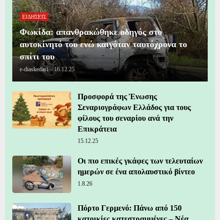
ΕΙΔΗΣΕΙΣ
Φωκίδα: απανθρακώθηκε οδηγός στο
αυτοκίνητό του ενώ καιγόταν ταυτόχρονα το
σπίτι του
e-diaskedasi
-
16.12.25
Προσφορά της Ένωσης
Σεναριογράφων Ελλάδος για τους
φίλους του σεναρίου ανά την
Επικράτεια
15.12.25
Οι πιο επικές γκάφες των τελευταίων
ημερών σε ένα απολαυστικό βίντεο
1.8.26
Πόρτο Γερμενό: Πάνω από 150
κατοικίες κατεστραμμένες – Νέα