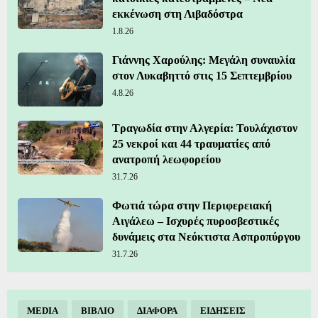
εκκένωση στη Λιβαδόστρα
1.8.26
Γιάννης Χαρούλης: Μεγάλη συναυλία
στον Λυκαβηττό στις 15 Σεπτεμβρίου
4.8.26
Τραγωδία στην Αλγερία: Τουλάχιστον
25 νεκροί και 44 τραυματίες από
ανατροπή λεωφορείου
31.7.26
Φωτιά τώρα στην Περιφερειακή
Αιγάλεω – Ισχυρές πυροσβεστικές
δυνάμεις στα Νεόκτιστα Ασπροπύργου
31.7.26
MEDIA
ΒΙΒΛΙΟ
ΔΙΑΦΟΡΑ
ΕΙΔΗΣΕΙΣ