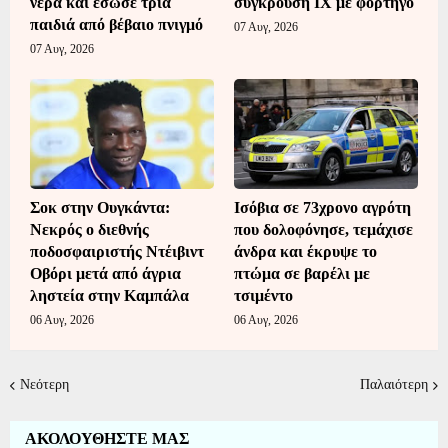
νερά και έσωσε τρία
σύγκρουση ΙΧ με φορτηγό
παιδιά από βέβαιο πνιγμό
07 Αυγ, 2026
07 Αυγ, 2026
Σοκ στην Ουγκάντα:
Ισόβια σε 73χρονο αγρότη
Νεκρός ο διεθνής
που δολοφόνησε, τεμάχισε
ποδοσφαιριστής Ντέιβιντ
άνδρα και έκρυψε το
Οβόρι μετά από άγρια
πτώμα σε βαρέλι με
ληστεία στην Καμπάλα
τσιμέντο
06 Αυγ, 2026
06 Αυγ, 2026
Νεότερη
Παλαιότερη
ΑΚΟΛΟΥΘΗΣΤΕ ΜΑΣ