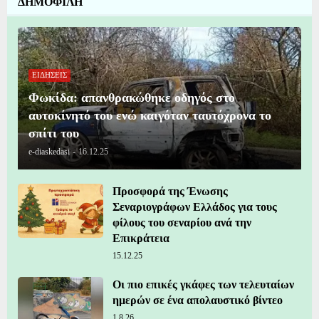
ΔΗΜΟΦΙΛΗ
ΕΙΔΗΣΕΙΣ
Φωκίδα: απανθρακώθηκε οδηγός στο
αυτοκίνητό του ενώ καιγόταν ταυτόχρονα το
σπίτι του
e-diaskedasi
-
16.12.25
Προσφορά της Ένωσης
Σεναριογράφων Ελλάδος για τους
φίλους του σεναρίου ανά την
Επικράτεια
15.12.25
Οι πιο επικές γκάφες των τελευταίων
ημερών σε ένα απολαυστικό βίντεο
1.8.26