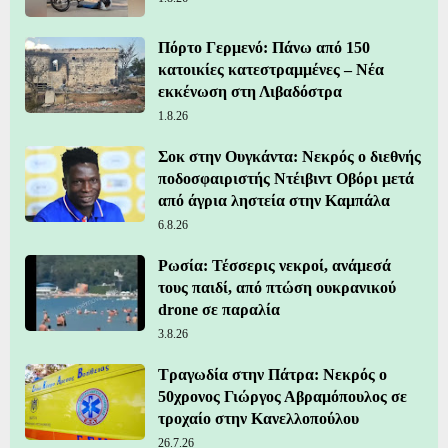
Πόρτο Γερμενό: Πάνω από 150
κατοικίες κατεστραμμένες – Νέα
εκκένωση στη Λιβαδόστρα
1.8.26
Σοκ στην Ουγκάντα: Νεκρός ο διεθνής
ποδοσφαιριστής Ντέιβιντ Οβόρι μετά
από άγρια ληστεία στην Καμπάλα
6.8.26
Ρωσία: Τέσσερις νεκροί, ανάμεσά
τους παιδί, από πτώση ουκρανικού
drone σε παραλία
3.8.26
Τραγωδία στην Πάτρα: Νεκρός ο
50χρονος Γιώργος Αβραμόπουλος σε
τροχαίο στην Κανελλοπούλου
26.7.26