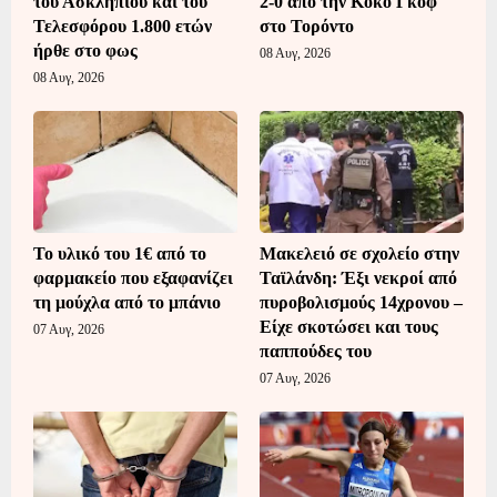
του Ασκληπιού και του
2-0 από την Κόκο Γκοφ
Τελεσφόρου 1.800 ετών
στο Τορόντο
ήρθε στο φως
08 Αυγ, 2026
08 Αυγ, 2026
Το υλικό του 1€ από το
Μακελειό σε σχολείο στην
φαρμακείο που εξαφανίζει
Ταϊλάνδη: Έξι νεκροί από
τη μούχλα από το μπάνιο
πυροβολισμούς 14χρονου –
Είχε σκοτώσει και τους
07 Αυγ, 2026
παππούδες του
07 Αυγ, 2026