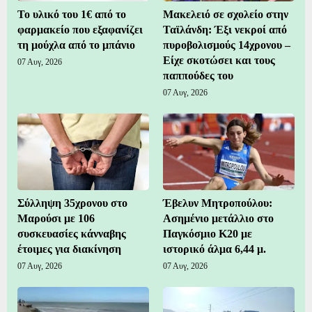
Το υλικό του 1€ από το
Μακελειό σε σχολείο στην
φαρμακείο που εξαφανίζει
Ταϊλάνδη: Έξι νεκροί από
τη μούχλα από το μπάνιο
πυροβολισμούς 14χρονου –
Είχε σκοτώσει και τους
07 Αυγ, 2026
παππούδες του
07 Αυγ, 2026
Σύλληψη 35χρονου στο
Έβελυν Μητροπούλου:
Μαρούσι με 106
Ασημένιο μετάλλιο στο
συσκευασίες κάνναβης
Παγκόσμιο Κ20 με
έτοιμες για διακίνηση
ιστορικό άλμα 6,44 μ.
07 Αυγ, 2026
07 Αυγ, 2026