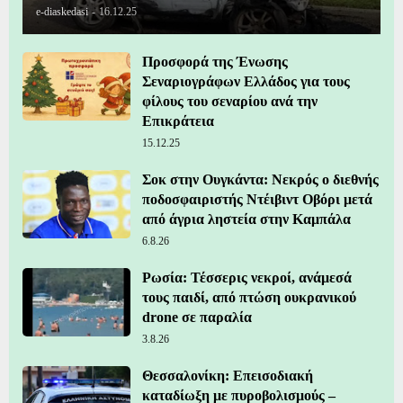
e-diaskedasi
-
16.12.25
Προσφορά της Ένωσης
Σεναριογράφων Ελλάδος για τους
φίλους του σεναρίου ανά την
Επικράτεια
15.12.25
Σοκ στην Ουγκάντα: Νεκρός ο διεθνής
ποδοσφαιριστής Ντέιβιντ Οβόρι μετά
από άγρια ληστεία στην Καμπάλα
6.8.26
Ρωσία: Τέσσερις νεκροί, ανάμεσά
τους παιδί, από πτώση ουκρανικού
drone σε παραλία
3.8.26
Θεσσαλονίκη: Επεισοδιακή
καταδίωξη με πυροβολισμούς –