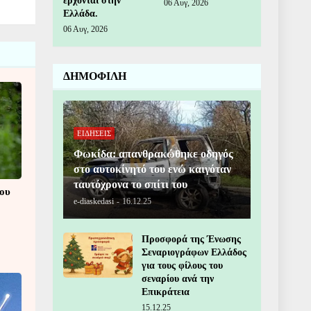
έρχονται στην
06 Αυγ, 2026
Ελλάδα.
06 Αυγ, 2026
ΔΗΜΟΦΙΛΗ
ΕΙΔΗΣΕΙΣ
Φωκίδα: απανθρακώθηκε οδηγός
στο αυτοκίνητό του ενώ καιγόταν
ταυτόχρονα το σπίτι του
που
e-diaskedasi
-
16.12.25
Προσφορά της Ένωσης
Σεναριογράφων Ελλάδος
για τους φίλους του
σεναρίου ανά την
Επικράτεια
15.12.25