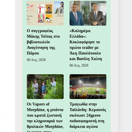
Ο συγγραφέας
«Καλημέρα
Μάκης Τσίτας στο
Ελλάδα»:
βιβλιοπωλείο
Κυκλοφόρησε το
Αναγέννηση της
πρώτο trailer με
Πάρου
Άκη Παυλόπουλο
και Βασίλη Χιώτη
06 Αυγ, 2026
06 Αυγ, 2026
Οι Vapors of
Τραγωδία στην
Morphine, η μπάντα
Ταϊλάνδη: Κεραυνός
που κρατά ζωντανή
σκότωσε 24χρονο
την κληρονομιά των
ποδοσφαιριστή στη
θρυλικών Morphine,
διάρκεια αγώνα