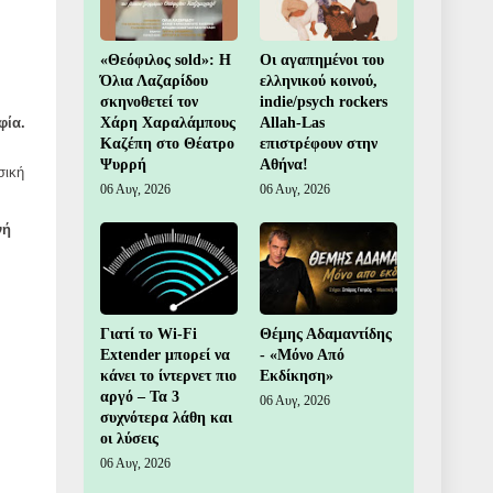
«Θεόφιλος sold»: Η
Οι αγαπημένοι του
Όλια Λαζαρίδου
ελληνικού κοινού,
σκηνοθετεί τον
indie/psych rockers
Χάρη Χαραλάμπους
Allah-Las
φία.
Καζέπη στο Θέατρο
επιστρέφουν στην
Ψυρρή
Αθήνα!
σική
06 Αυγ, 2026
06 Αυγ, 2026
νή
Γιατί το Wi-Fi
Θέμης Αδαμαντίδης
Extender μπορεί να
- «Μόνο Από
κάνει το ίντερνετ πιο
Εκδίκηση»
αργό – Τα 3
06 Αυγ, 2026
συχνότερα λάθη και
οι λύσεις
06 Αυγ, 2026