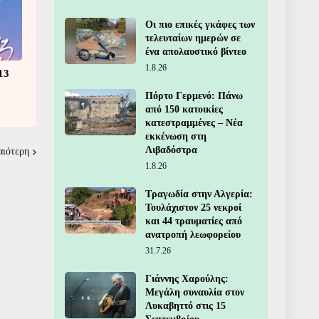
Οι πιο επικές γκάφες των
τελευταίων ημερών σε
ένα απολαυστικό βίντεο
1.8.26
13
Πόρτο Γερμενό: Πάνω
από 150 κατοικίες
κατεστραμμένες – Νέα
εκκένωση στη
Λιβαδόστρα
αιότερη
1.8.26
Τραγωδία στην Αλγερία:
Τουλάχιστον 25 νεκροί
και 44 τραυματίες από
ανατροπή λεωφορείου
31.7.26
Γιάννης Χαρούλης:
Μεγάλη συναυλία στον
Λυκαβηττό στις 15