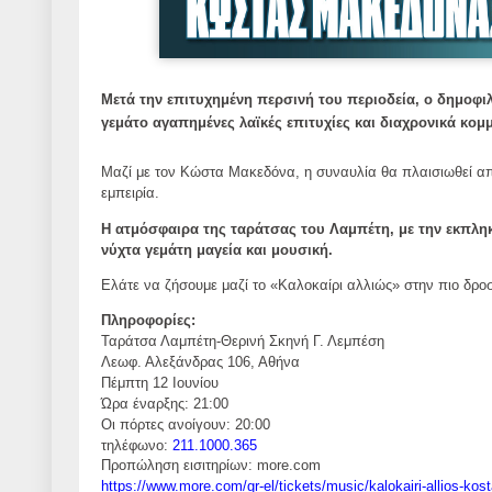
Μετά την επιτυχημένη περσινή του περιοδεία, ο δημοφι
γεμάτο αγαπημένες λαϊκές επιτυχίες και διαχρονικά κο
Μαζί με τον Κώστα Μακεδόνα, η συναυλία θα πλαισιωθεί απ
εμπειρία.
Η ατμόσφαιρα της ταράτσας του Λαμπέτη, με την εκπληκ
νύχτα γεμάτη μαγεία και μουσική.
Ελάτε να ζήσουμε μαζί το «Καλοκαίρι αλλιώς» στην πιο δρο
Πληροφορίες:
Ταράτσα Λαμπέτη-Θερινή Σκηνή Γ. Λεμπέση
Λεωφ. Αλεξάνδρας 106, Αθήνα
Πέμπτη 12 Ιουνίου
Ώρα έναρξης: 21:00
Οι πόρτες ανοίγουν: 20:00
τηλέφωνο:
211.1000.365
Προπώληση εισιτηρίων:
more
.
com
https
://
www
.
more
.
com
/
gr
-
el
/
tic
kets
/
music
/
kalokairi
-
allios
-
ko
s