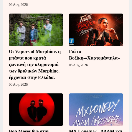
06 Αυγ, 2026
Οι Vapors of Morphine, η
Γιώτα
μπάντα που κρατά
Βοζίκη-«Χαρτομάντηλα»
ζωντανή την κληρονομιά
05 Αυγ, 2026
των θρυλικών Morphine,
έρχονται στην Ελλάδα.
06 Αυγ, 2026
Bob Moses live στην
MX Lonely w - ΛΔΛΜ και