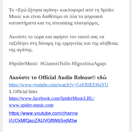
Το «Εγώ ζήτησα αγάπη» κυκλοφορεί από τη Spider
Music και είναι διαθέσιμο σε όλα τα ψηφιακά
καταστήματα και τις streaming πλατφόρμες.
Ακούστε το τώρα και αφήστε τον εαυτό σας να
ταξιδέψει στη δύναμη της ερμηνείας και της αλήθειας
της αγάπης.
#SpiderMusic #GiannisTsilis #EgozitisaAgapi
Ακούστε
το
Official
Audio Release
©
εδώ
https://www.youtube.com/watch?
v=GeERfEEHqYU
1.
Official
links
https
://
www
.
facebook
.
com
/
Spide
rMusicLBL
/
www
.
spider
-
music
.
com
https
://
www
.
youtube
.
com
/
channe
l
/
UCkMfQaoZAfJVGftW
6
SejM
3
w