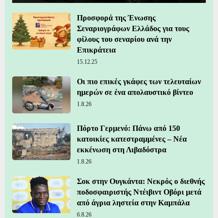
Προσφορά της Ένωσης
Σεναριογράφων Ελλάδος για τους
φίλους του σεναρίου ανά την
Επικράτεια
15.12.25
Οι πιο επικές γκάφες των τελευταίων
ημερών σε ένα απολαυστικό βίντεο
1.8.26
Πόρτο Γερμενό: Πάνω από 150
κατοικίες κατεστραμμένες – Νέα
εκκένωση στη Λιβαδόστρα
1.8.26
Σοκ στην Ουγκάντα: Νεκρός ο διεθνής
ποδοσφαιριστής Ντέιβιντ Οβόρι μετά
από άγρια ληστεία στην Καμπάλα
6.8.26