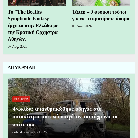
Το "The Beatles
Τάπερ – 9 φυσικοί τρόποι
Symphonic Fantasy"
για να τα κρατήσετε άοσμα
έρχεται στην Ελλάδα με
07 Αυγ, 2026
την Κρατική Ορχήστρα
Αθηνών.
07 Αυγ, 2026
ΔΗΜΟΦΙΛΗ
ΕΙΔΗΣΕΙΣ
Φωκίδα: απανθρακώθηκε οδηγός στο
αυτοκίνητό του ενώ καιγόταν ταυτόχρονα το
σπίτι του
e-diaskedasi
-
16.12.25