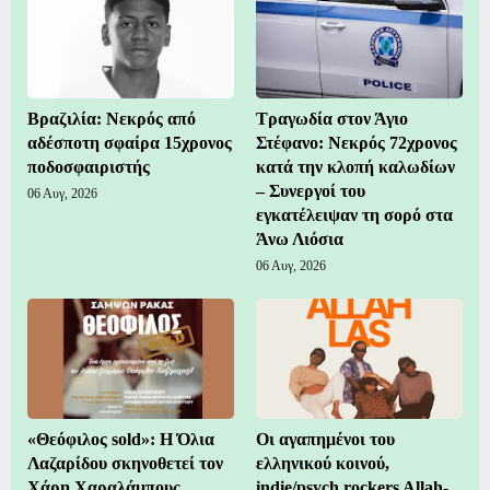
Βραζιλία: Νεκρός από
Τραγωδία στον Άγιο
αδέσποτη σφαίρα 15χρονος
Στέφανο: Νεκρός 72χρονος
ποδοσφαιριστής
κατά την κλοπή καλωδίων
– Συνεργοί του
06 Αυγ, 2026
εγκατέλειψαν τη σορό στα
Άνω Λιόσια
06 Αυγ, 2026
«Θεόφιλος sold»: Η Όλια
Οι αγαπημένοι του
Λαζαρίδου σκηνοθετεί τον
ελληνικού κοινού,
Χάρη Χαραλάμπους
indie/psych rockers Allah-