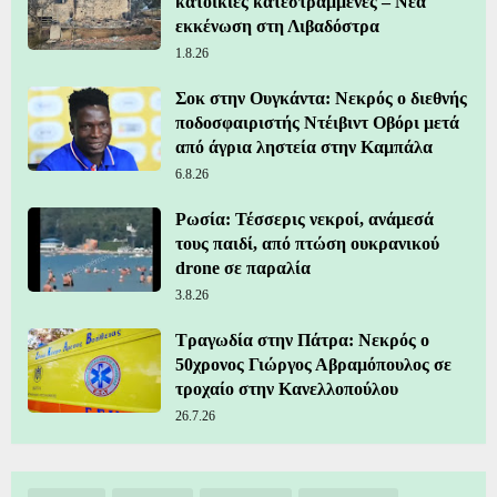
κατοικίες κατεστραμμένες – Νέα
εκκένωση στη Λιβαδόστρα
1.8.26
Σοκ στην Ουγκάντα: Νεκρός ο διεθνής
ποδοσφαιριστής Ντέιβιντ Οβόρι μετά
από άγρια ληστεία στην Καμπάλα
6.8.26
Ρωσία: Τέσσερις νεκροί, ανάμεσά
τους παιδί, από πτώση ουκρανικού
drone σε παραλία
3.8.26
Τραγωδία στην Πάτρα: Νεκρός ο
50χρονος Γιώργος Αβραμόπουλος σε
τροχαίο στην Κανελλοπούλου
26.7.26