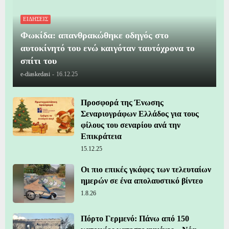
ΕΙΔΗΣΕΙΣ
Φωκίδα: απανθρακώθηκε οδηγός στο
αυτοκίνητό του ενώ καιγόταν ταυτόχρονα το
σπίτι του
e-diaskedasi
-
16.12.25
Προσφορά της Ένωσης
Σεναριογράφων Ελλάδος για τους
φίλους του σεναρίου ανά την
Επικράτεια
15.12.25
Οι πιο επικές γκάφες των τελευταίων
ημερών σε ένα απολαυστικό βίντεο
1.8.26
Πόρτο Γερμενό: Πάνω από 150