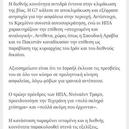
Η διεθνής κοινότητα αντιδρά έντονα στην κλιμάκωση
της βίας.
Η G7 κάλεσε σε αποκλιμάκωση και εξέφρασε
ανησυχία για την ασφάλεια στην περιοχή.
Αντίστοιχα,
το Κρεμλίνο συνιστά αυτοσυγκράτηση, ενώ οι ΗΠΑ
χαρακτηρίζουν την επίθεση «στοχευμένη και
αναλογική».
Αντίθετα, χώρες όπως η Σαουδική Αραβία
και το Πακιστάν καταδίκασαν την επίθεση ως
παραβίαση της κυριαρχίας του Ιράν και του διεθνούς
δικαίου.
Αξιοσημείωτο είναι ότι το Ισραήλ έκλεισε τις πρεσβείες
του σε όλο τον κόσμο σε προληπτική κίνηση
ασφαλείας, λόγω φόβων για ιρανικά αντίποινα.
Ο πρώην πρόεδρος των ΗΠΑ, Ντόναλντ Τραμπ,
προειδοποίησε την Τεχεράνη για «πολύ σκληρό
χτύπημα» και «πολλά ακόμη που έρχονται».
Η κατάσταση παραμένει τεταμένη και η διεθνής
κοινότητα παρακολουθεί στενά τις εξελίξεις,