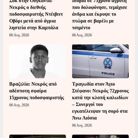
Σοκ στην Ουγκάντα:
Ισόβια σε 73χρονο αγρότη
Νεκρός ο διεθνής
που δολοφόνησε, τεμάχισε
ποδοσφαιριστής Ντέιβιντ
άνδρα και έκρυψε το
Οβόρι μετά από άγρια
πτώμα σε βαρέλι με
ληστεία στην Καμπάλα
τσιμέντο
06 Αυγ, 2026
06 Αυγ, 2026
Βραζιλία: Νεκρός από
Τραγωδία στον Άγιο
αδέσποτη σφαίρα
Στέφανο: Νεκρός 72χρονος
15χρονος ποδοσφαιριστής
κατά την κλοπή καλωδίων
– Συνεργοί του
06 Αυγ, 2026
εγκατέλειψαν τη σορό στα
Άνω Λιόσια
06 Αυγ, 2026