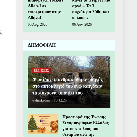
indie/psych rockers
κάνει το ίντερνετ πιο
Allah-Las
αργό – Τα 3
επιστρέφουν στην
συχνότερα λάθη και
Αθήνα!
οι λύσεις
06 Αυγ, 2026
06 Αυγ, 2026
5,
ΔΗΜΟΦΙΛΗ
ΕΙΔΗΣΕΙΣ
Φωκίδα: απανθρακώθηκε οδηγός
στο αυτοκίνητό του ενώ καιγόταν
ταυτόχρονα το σπίτι του
e-diaskedasi
-
16.12.25
Προσφορά της Ένωσης
Σεναριογράφων Ελλάδος
για τους φίλους του
σεναρίου ανά την