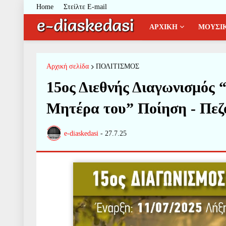
Home
Στείλτε E-mail
ΑΡΧΙΚΗ
ΜΟΥΣΙ
Αρχική σελίδα
ΠΟΛΙΤΙΣΜΟΣ
15ος Διεθνής Διαγωνισμός
Μητέρα του” Ποίηση - Πεζ
e-diaskedasi
-
27.7.25