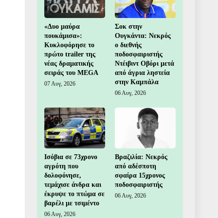
«Δυο μαύρα
Σοκ στην
πουκάμισα»:
Ουγκάντα: Νεκρός
Κυκλοφόρησε το
ο διεθνής
πρώτο trailer της
ποδοσφαιριστής
νέας δραματικής
Ντέιβιντ Οβόρι μετά
σειράς του MEGA
από άγρια ληστεία
στην Καμπάλα
07 Αυγ, 2026
06 Αυγ, 2026
Ισόβια σε 73χρονο
Βραζιλία: Νεκρός
αγρότη που
από αδέσποτη
δολοφόνησε,
σφαίρα 15χρονος
τεμάχισε άνδρα και
ποδοσφαιριστής
έκρυψε το πτώμα σε
06 Αυγ, 2026
βαρέλι με τσιμέντο
06 Αυγ, 2026