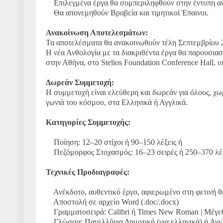
Επιλεγμένα έργα θα συμπεριληφθούν στην έντυπη αν
Θα απονεμηθούν Βραβεία και τιμητικοί Έπαινοι.
Ανακοίνωση Αποτελεσμάτων:
Τα αποτελέσματα θα ανακοινωθούν τέλη Σεπτεμβρίου 
Η νέα Ανθολογία με τα διακριθέντα έργα θα παρουσια
στην Αθήνα, στο Stelios Foundation Conference Hall, υπ
Δωρεάν Συμμετοχή:
Η συμμετοχή είναι ελεύθερη και δωρεάν για όλους, χω
γωνιά του κόσμου, στα Ελληνικά ή Αγγλικά.
Κατηγορίες Συμμετοχής:
Ποίηση: 12–20 στίχοι ή 90–150 λέξεις ή
Πεζόμορφος Στοχασμός: 16–23 σειρές ή 250–370 λέ
Τεχνικές Προδιαγραφές:
Ανέκδοτο, αυθεντικό έργο, αφιερωμένο στη φετινή θ
Αποστολή σε αρχείο Word (.doc/.docx)
Γραμματοσειρά: Calibri ή Times New Roman | Μέγεθο
Γλώσσα: Πανελλήνια Δημοτική (για ελληνικά) ή Αγγ