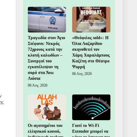
Τραγωδία στον Άγιο
«Θεόφιλος sold»: Η
Στέφανο: Νεκρός
Όλια Λαζαρίδου
72χρονος κατά την
σκηνοθετεί τον
κλοπή καλωδίων –
Χάρη Χαραλάμπους
Συνεργοί του
Καζέπη στο Θέατρο
εγκατέλειψαν τη
Ψυρρή
σορό στα Άνω
06 Αυγ, 2026
Λιόσια
06 Αυγ, 2026
ν
ης
Οι αγαπημένοι του
Γιατί το Wi-Fi
ελληνικού κοινού,
Extender μπορεί να