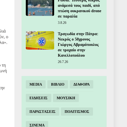
Ρωσία: Τέσσερις νεκροί,
ανάμεσά τους παιδί, από
πτώση ουκρανικού drone
σε παραλία
3.8.26
λιά
Τραγωδία στην Πάτρα:
ύν, ο
Νεκρός ο 50χρονος
λα».
Γιώργος Αβραμόπουλος
σε τροχαίο στην
Κανελλοπούλου
26.7.26
 τη
φωνή
MEDIA
ΒΙΒΛΙΟ
ΔΙΑΦΟΡΑ
την
ΕΙΔΗΣΕΙΣ
ΜΟΥΣΙΚΗ
ΠΑΡΑΣΤΑΣΕΙΣ
ΠΟΛΙΤΙΣΜΟΣ
ΣΙΝΕΜΑ