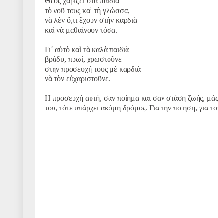
Θεὸς χαρίζει στὰ παιδιὰ
τὸ νοῦ τους καὶ τὴ γλώσσα,
νὰ λὲν ὅ,τι ἔχουν στὴν καρδιὰ
καὶ νὰ μαθαίνουν τόσα.
Γι᾿ αὐτὸ καὶ τὰ καλὰ παιδιὰ
βράδυ, πρωί, χρωστοῦνε
στὴν προσευχή τους μὲ καρδιὰ
νὰ τὸν εὐχαριστοῦνε.
Η προσευχή αυτή, σαν ποίημα και σαν στάση ζωής, μάς 
του, τότε υπάρχει ακόμη δρόμος. Για την ποίηση, για το