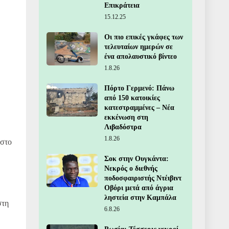
Επικράτεια
15.12.25
Οι πιο επικές γκάφες των
τελευταίων ημερών σε
ένα απολαυστικό βίντεο
1.8.26
Πόρτο Γερμενό: Πάνω
από 150 κατοικίες
κατεστραμμένες – Νέα
εκκένωση στη
Λιβαδόστρα
1.8.26
 στο
Σοκ στην Ουγκάντα:
Νεκρός ο διεθνής
ποδοσφαιριστής Ντέιβιντ
Οβόρι μετά από άγρια
ληστεία στην Καμπάλα
στη
6.8.26