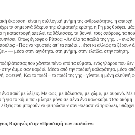
ική έκφραση· είναι η συλλογική μνήμη της ανθρωπότητας, η απαρχή
έχρι τα σημερινά δάκρυα της κλιματικής κρίσης, η Γη μάς θρέφει, μάς
ο η καταστροφή απειλεί τις θάλασσες, τα βουνά, τους σπόρους, τα που
 αφυπνίσει. Όπως έγραφε ο Ρίτσος: «Αν όλα τα παιδιά της γης…» ενωθο
πουλος: «Πώς να κρυφτείς απ’ τα παιδιά… έτσι κι αλλιώς τα ξέρουν ό
ζει» — μέσα στην αγνότητα, στη μνήμη, στην ελπίδα, στην ποίηση.
 ποδηλάτισσας που χάνεται πάνω από τα κύματα, ενός γλάρου που δεν
ένο στην άμμο σαν καρδιά. Μέσα από την παιδική καθαρότητα, μέσα από
, φωτεινή. Και το παιδί – το παιδί της γης – γίνεται η μόνη αληθινή 
 ένα παιδί με λέξεις. Με φως, με θάλασσα, με χώμα, με ουρανό. Με 
ου ή για το κύμα που μίλησε μόνο σε σένα ένα καλοκαίρι. Όσο ακόμη
 λέξεις που μπορούν να φυτρώσουν σαν θαλασσινό τριφύλλι, υπάρχει
γιος Βιζυηνός στην «Προσευχή των παιδιών»: