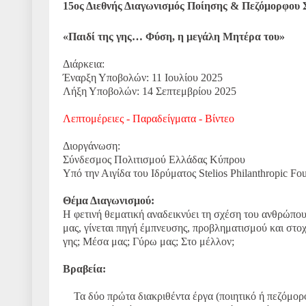
15ος Διεθνής Διαγωνισμός Ποίησης & Πεζόμορφου 
«Παιδί της γης… Φύση, η μεγάλη Μητέρα του»
Διάρκεια:
Έναρξη Υποβολών: 11 Ιουλίου 2025
Λήξη Υποβολών: 14 Σεπτεμβρίου 2025
Λεπτομέρειες - Παραδείγματα - Βίντεο
Διοργάνωση:
Σύνδεσμος Πολιτισμού Ελλάδας Κύπρου
Υπό την Αιγίδα του Ιδρύματος Stelios Philanthropic Fo
Θέμα Διαγωνισμού:
Η φετινή θεματική αναδεικνύει τη σχέση του ανθρώπου
μας, γίνεται πηγή έμπνευσης, προβληματισμού και στο
γης; Μέσα μας; Γύρω μας; Στο μέλλον;
Βραβεία:
Τα δύο πρώτα διακριθέντα έργα (ποιητικό ή πεζόμορφ