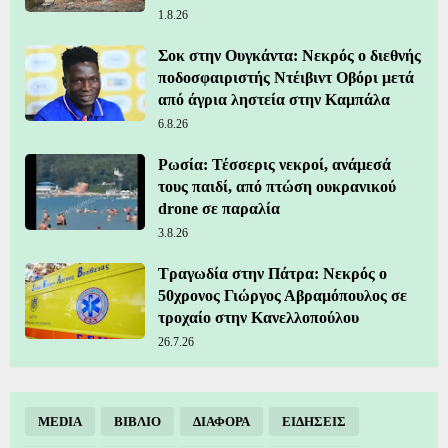
1.8.26
Σοκ στην Ουγκάντα: Νεκρός ο διεθνής
ποδοσφαιριστής Ντέιβιντ Οβόρι μετά
από άγρια ληστεία στην Καμπάλα
6.8.26
Ρωσία: Τέσσερις νεκροί, ανάμεσά
τους παιδί, από πτώση ουκρανικού
drone σε παραλία
3.8.26
Τραγωδία στην Πάτρα: Νεκρός ο
50χρονος Γιώργος Αβραμόπουλος σε
τροχαίο στην Κανελλοπούλου
26.7.26
MEDIA
ΒΙΒΛΙΟ
ΔΙΑΦΟΡΑ
ΕΙΔΗΣΕΙΣ