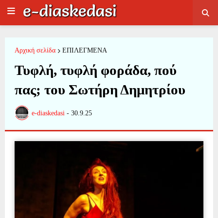
Αρχική σελίδα
ΕΠΙΛΕΓΜΕΝΑ
Τυφλή, τυφλή φοράδα, πού
πας; του Σωτήρη Δημητρίου
e-diaskedasi
-
30.9.25