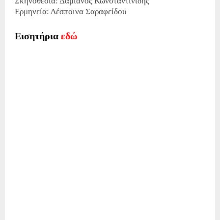
Σκηνοθεσία: Δαμιανός Κωνσταντινίδης
Ερμηνεία: Δέσποινα Σαραφείδου
Εισητήρια
εδώ