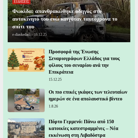
ΕΙΔΗΣΕΙΣ
Φωκίδα: απανθρακώθηκε οδηγός στο
αυτοκίνητό του ενώ καιγόταν ταυτόχρονα το
σπίτι του
e-diaskedasi
-
16.12.25
Προσφορά της Ένωσης
Σεναριογράφων Ελλάδος για τους
φίλους του σεναρίου ανά την
Επικράτεια
15.12.25
Οι πιο επικές γκάφες των τελευταίων
ημερών σε ένα απολαυστικό βίντεο
1.8.26
Πόρτο Γερμενό: Πάνω από 150
κατοικίες κατεστραμμένες – Νέα
εκκένωση στη Λιβαδόστρα