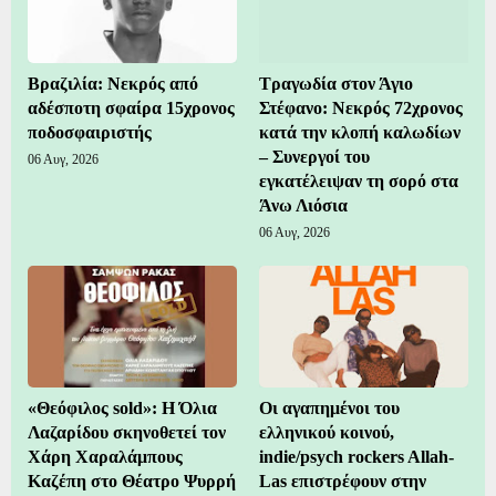
Βραζιλία: Νεκρός από
Τραγωδία στον Άγιο
αδέσποτη σφαίρα 15χρονος
Στέφανο: Νεκρός 72χρονος
ποδοσφαιριστής
κατά την κλοπή καλωδίων
– Συνεργοί του
06 Αυγ, 2026
εγκατέλειψαν τη σορό στα
Άνω Λιόσια
06 Αυγ, 2026
«Θεόφιλος sold»: Η Όλια
Οι αγαπημένοι του
Λαζαρίδου σκηνοθετεί τον
ελληνικού κοινού,
Χάρη Χαραλάμπους
indie/psych rockers Allah-
Καζέπη στο Θέατρο Ψυρρή
Las επιστρέφουν στην