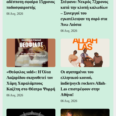
αδέσποτη σφαίρα 15χρονος
Στέφανο: Νεκρός 72χρονος
ποδοσφαιριστής
κατά την κλοπή καλωδίων
– Συνεργοί του
06 Αυγ, 2026
εγκατέλειψαν τη σορό στα
Άνω Λιόσια
06 Αυγ, 2026
«Θεόφιλος sold»: Η Όλια
Οι αγαπημένοι του
Λαζαρίδου σκηνοθετεί τον
ελληνικού κοινού,
Χάρη Χαραλάμπους
indie/psych rockers Allah-
Καζέπη στο Θέατρο Ψυρρή
Las επιστρέφουν στην
Αθήνα!
06 Αυγ, 2026
06 Αυγ, 2026