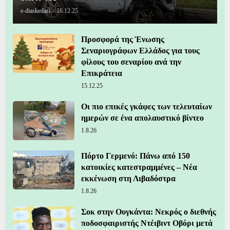
e-diaskedasi
-
16.12.25
Προσφορά της Ένωσης
Σεναριογράφων Ελλάδος για τους
φίλους του σεναρίου ανά την
Επικράτεια
15.12.25
Οι πιο επικές γκάφες των τελευταίων
ημερών σε ένα απολαυστικό βίντεο
1.8.26
Πόρτο Γερμενό: Πάνω από 150
κατοικίες κατεστραμμένες – Νέα
εκκένωση στη Λιβαδόστρα
1.8.26
Σοκ στην Ουγκάντα: Νεκρός ο διεθνής
ποδοσφαιριστής Ντέιβιντ Οβόρι μετά