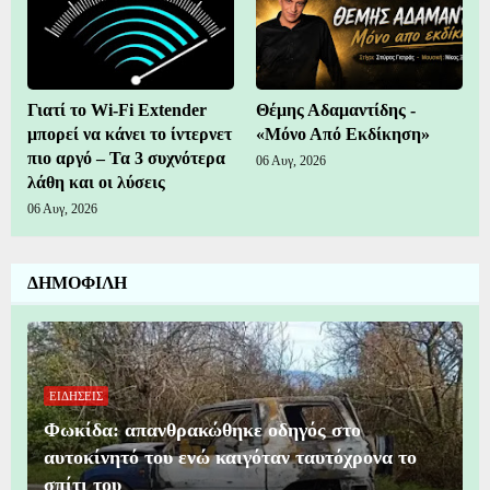
Γιατί το Wi-Fi Extender
Θέμης Αδαμαντίδης -
μπορεί να κάνει το ίντερνετ
«Μόνο Από Εκδίκηση»
πιο αργό – Τα 3 συχνότερα
06 Αυγ, 2026
λάθη και οι λύσεις
06 Αυγ, 2026
ΔΗΜΟΦΙΛΗ
ΕΙΔΗΣΕΙΣ
Φωκίδα: απανθρακώθηκε οδηγός στο
αυτοκίνητό του ενώ καιγόταν ταυτόχρονα το
σπίτι του