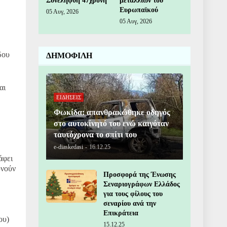
Συνελήφθη 47χρονη
μεταλλίων του
Ευρωπαϊκού
05 Αυγ, 2026
05 Αυγ, 2026
δου
ΔΗΜΟΦΙΛΗ
αι
ΕΙΔΗΣΕΙΣ
Φωκίδα: απανθρακώθηκε οδηγός
στο αυτοκίνητό του ενώ καιγόταν
ταυτόχρονα το σπίτι του
e-diaskedasi
-
16.12.25
άφει
υνούν
Προσφορά της Ένωσης
Σεναριογράφων Ελλάδος
για τους φίλους του
σεναρίου ανά την
Επικράτεια
ου)
15.12.25