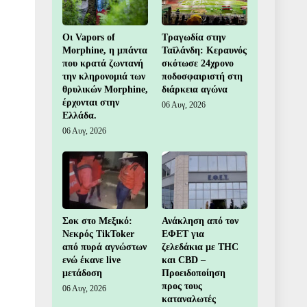
Οι Vapors of
Τραγωδία στην
Morphine, η μπάντα
Ταϊλάνδη: Κεραυνός
που κρατά ζωντανή
σκότωσε 24χρονο
την κληρονομιά των
ποδοσφαιριστή στη
θρυλικών Morphine,
διάρκεια αγώνα
έρχονται στην
06 Αυγ, 2026
Ελλάδα.
06 Αυγ, 2026
Σοκ στο Μεξικό:
Ανάκληση από τον
Νεκρός TikToker
ΕΦΕΤ για
από πυρά αγνώστων
ζελεδάκια με THC
ενώ έκανε live
και CBD –
μετάδοση
Προειδοποίηση
προς τους
06 Αυγ, 2026
καταναλωτές