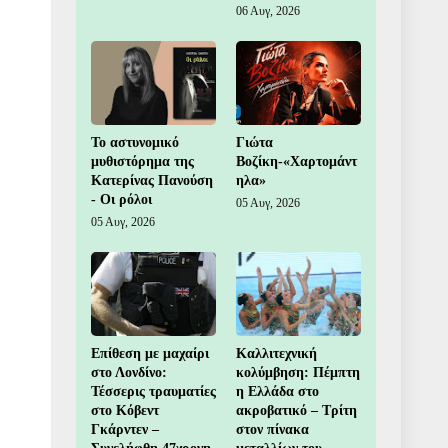
06 Αυγ, 2026
Το αστυνομικό
Γιώτα
μυθιστόρημα της
Βοζίκη-«Χαρτομάντ
Κατερίνας Πανούση
ηλα»
- Οι ρόλοι
05 Αυγ, 2026
05 Αυγ, 2026
Επίθεση με μαχαίρι
Καλλιτεχνική
στο Λονδίνο:
κολύμβηση: Πέμπτη
Τέσσερις τραυματίες
η Ελλάδα στο
στο Κόβεντ
ακροβατικό – Τρίτη
Γκάρντεν –
στον πίνακα