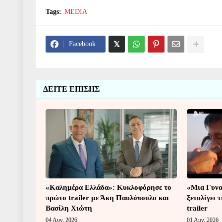
Tags:
MEDIA
Facebook
ΔΕΙΤΕ ΕΠΙΣΗΣ
«Καλημέρα Ελλάδα»: Κυκλοφόρησε το
«Μια Γυναί
πρώτο trailer με Άκη Παυλόπουλο και
ξετυλίγει τ
Βασίλη Χιώτη
trailer
04 Αυγ, 2026
01 Αυγ, 2026