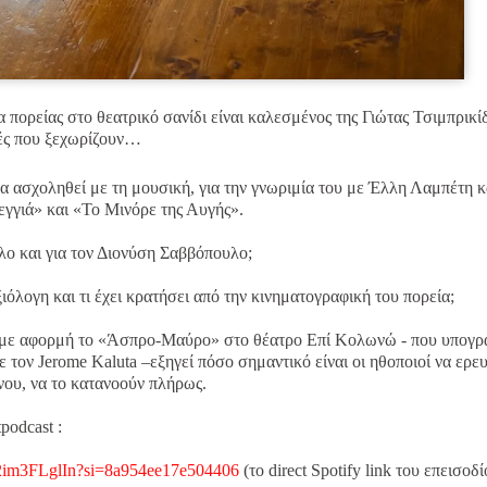
 πορείας στο θεατρικό σανίδι είναι καλεσμένος της Γιώτας Τσιμπρικί
μές που ξεχωρίζουν…
 να ασχοληθεί με τη μουσική, για την γνωριμία του με Έλλη Λαμπέτη κ
εγγιά» και «Το Μινόρε της Αυγής».
λο και για τον Διονύση Σαββόπουλο;
ιόλογη και τι έχει κρατήσει από την κινηματογραφική του πορεία;
ι με αφορμή το «Άσπρο-Μαύρο» στο θέατρο Επί Κολωνώ - που υπογρ
τον Jerome Kaluta –εξηγεί πόσο σημαντικό είναι οι ηθοποιοί να ερε
ένου, να το κατανοούν πλήρως.
podcast :
A2im3FLglIn?si=8a954ee17e504406
(το direct Spotify link του επεισοδί