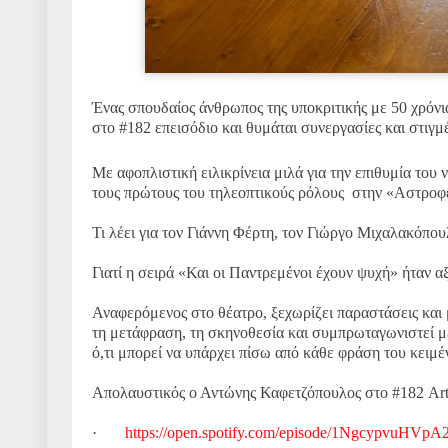
Ένας σπουδαίος άνθρωπος της υποκριτικής με 50 χρόνια
στο #182 επεισόδιο και θυμάται συνεργασίες και στιγ
Με αφοπλιστική ειλικρίνεια μιλά για την επιθυμία του
τους πρώτους του τηλεοπτικούς ρόλους στην «Αστροφ
Τι λέει για τον Γιάννη Φέρτη, τον Γιώργο Μιχαλακόπου
Γιατί η σειρά «Και οι Παντρεμένοι έχουν ψυχή» ήταν αξ
Αναφερόμενος στο θέατρο, ξεχωρίζει παραστάσεις κα
τη μετάφραση, τη σκηνοθεσία και συμπρωταγωνιστεί με 
ό,τι μπορεί να υπάρχει πίσω από κάθε φράση του κειμ
Απολαυστικός ο Αντώνης Καφετζόπουλος στο #182 Art
·
https://open.spotify.com/episode/1NgcypvuHVp