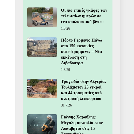
Οι πιο επικές γκάφες των
τελευταίων ημερών σε
ένα απολαυστικό βίντεο
1.8.26
Πόρτο Γερμενό: Πάνω
από 150 κατοικίες
κατεστραμμένες – Νέα
εκκένωση στη
Λιβαδόστρα
1.8.26
Τραγωδία στην Αλγερία:
Τουλάχιστον 25 νεκροί
και 44 τραυματίες από
ανατροπή λεωφορείου
31.7.26
Γιάννης Χαρούλης:
Μεγάλη συναυλία στον
Λυκαβηττό στις 15