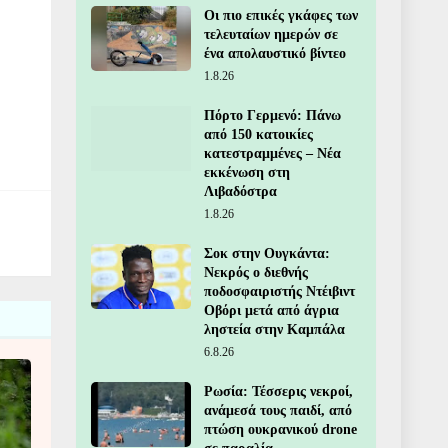
Οι πιο επικές γκάφες των
τελευταίων ημερών σε
ένα απολαυστικό βίντεο
1.8.26
Πόρτο Γερμενό: Πάνω
από 150 κατοικίες
κατεστραμμένες – Νέα
εκκένωση στη
Λιβαδόστρα
1.8.26
Σοκ στην Ουγκάντα:
Νεκρός ο διεθνής
ποδοσφαιριστής Ντέιβιντ
Οβόρι μετά από άγρια
ληστεία στην Καμπάλα
6.8.26
Ρωσία: Τέσσερις νεκροί,
ανάμεσά τους παιδί, από
πτώση ουκρανικού drone