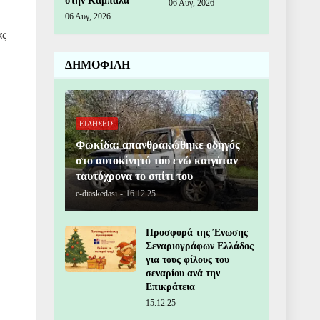
στην Καμπάλα
06 Αυγ, 2026
06 Αυγ, 2026
ας
ΔΗΜΟΦΙΛΗ
ΕΙΔΗΣΕΙΣ
Φωκίδα: απανθρακώθηκε οδηγός
στο αυτοκίνητό του ενώ καιγόταν
ταυτόχρονα το σπίτι του
e-diaskedasi
-
16.12.25
Προσφορά της Ένωσης
Σεναριογράφων Ελλάδος
για τους φίλους του
σεναρίου ανά την
Επικράτεια
15.12.25