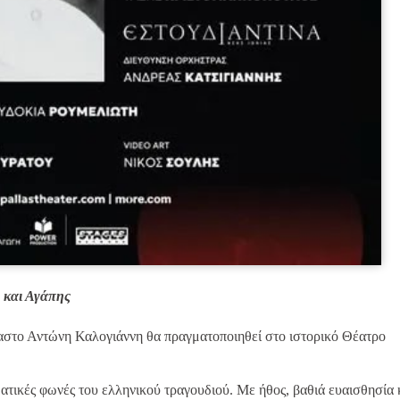
 και Αγάπης
αστο Αντώνη Καλογιάννη θα πραγματοποιηθεί στο ιστορικό Θέατρο
ατικές φωνές του ελληνικού τραγουδιού. Με ήθος, βαθιά ευαισθησία 