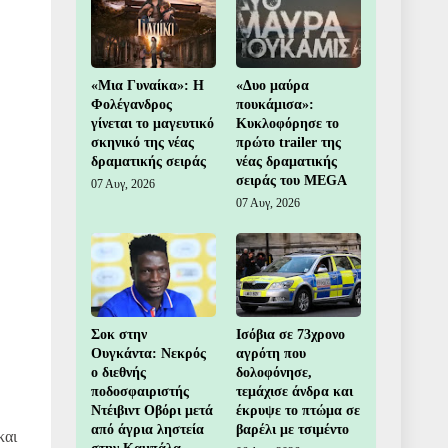
«Μια Γυναίκα»: Η
«Δυο μαύρα
Φολέγανδρος
πουκάμισα»:
γίνεται το μαγευτικό
Κυκλοφόρησε το
σκηνικό της νέας
πρώτο trailer της
δραματικής σειράς
νέας δραματικής
σειράς του MEGA
07 Αυγ, 2026
07 Αυγ, 2026
Σοκ στην
Ισόβια σε 73χρονο
Ουγκάντα: Νεκρός
αγρότη που
ο διεθνής
δολοφόνησε,
ποδοσφαιριστής
τεμάχισε άνδρα και
Ντέιβιντ Οβόρι μετά
έκρυψε το πτώμα σε
από άγρια ληστεία
βαρέλι με τσιμέντο
και