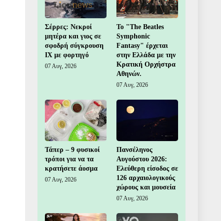
Σέρρες: Νεκροί
Το "The Beatles
μητέρα και γιος σε
Symphonic
σφοδρή σύγκρουση
Fantasy" έρχεται
ΙΧ με φορτηγό
στην Ελλάδα με την
Κρατική Ορχήστρα
07 Αυγ, 2026
Αθηνών.
07 Αυγ, 2026
Τάπερ – 9 φυσικοί
Πανσέληνος
τρόποι για να τα
Αυγούστου 2026:
κρατήσετε άοσμα
Ελεύθερη είσοδος σε
126 αρχαιολογικούς
07 Αυγ, 2026
χώρους και μουσεία
07 Αυγ, 2026