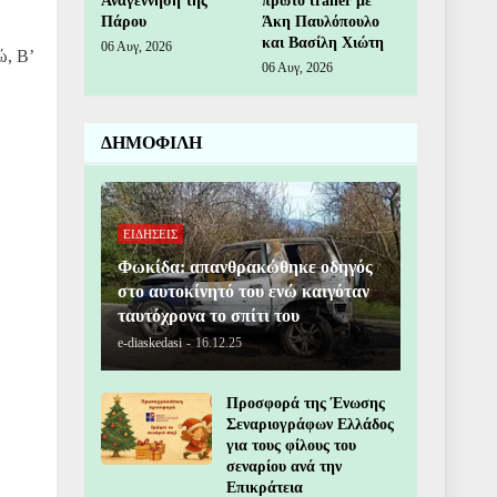
Αναγέννηση της
πρώτο trailer με
Πάρου
Άκη Παυλόπουλο
και Βασίλη Χιώτη
06 Αυγ, 2026
ώ, Β’
06 Αυγ, 2026
ΔΗΜΟΦΙΛΗ
ΕΙΔΗΣΕΙΣ
Φωκίδα: απανθρακώθηκε οδηγός
στο αυτοκίνητό του ενώ καιγόταν
ταυτόχρονα το σπίτι του
e-diaskedasi
-
16.12.25
Προσφορά της Ένωσης
Σεναριογράφων Ελλάδος
για τους φίλους του
σεναρίου ανά την
Επικράτεια