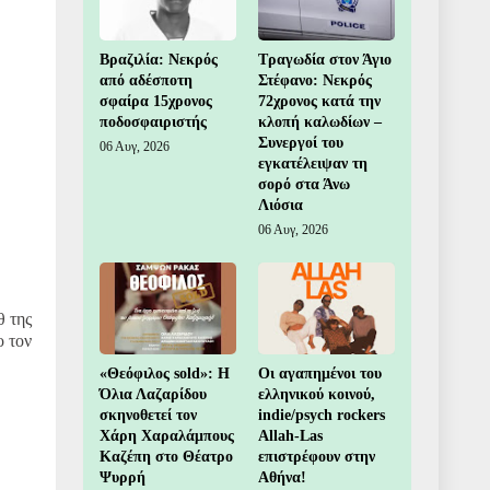
Βραζιλία: Νεκρός
Τραγωδία στον Άγιο
από αδέσποτη
Στέφανο: Νεκρός
σφαίρα 15χρονος
72χρονος κατά την
ποδοσφαιριστής
κλοπή καλωδίων –
Συνεργοί του
06 Αυγ, 2026
εγκατέλειψαν τη
σορό στα Άνω
Λιόσια
06 Αυγ, 2026
θ της
ο τον
«Θεόφιλος sold»: Η
Οι αγαπημένοι του
Όλια Λαζαρίδου
ελληνικού κοινού,
σκηνοθετεί τον
indie/psych rockers
Χάρη Χαραλάμπους
Allah-Las
Καζέπη στο Θέατρο
επιστρέφουν στην
Ψυρρή
Αθήνα!