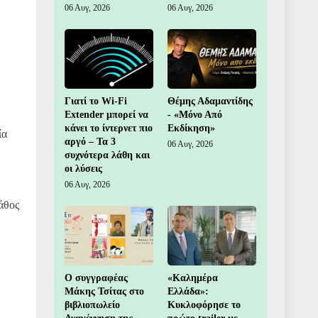
06 Αυγ, 2026
06 Αυγ, 2026
Γιατί το Wi-Fi
Θέμης Αδαμαντίδης
Extender μπορεί να
- «Μόνο Από
κάνει το ίντερνετ πιο
Εκδίκηση»
ία
αργό – Τα 3
06 Αυγ, 2026
συχνότερα λάθη και
οι λύσεις
06 Αυγ, 2026
άθος
Ο συγγραφέας
«Καλημέρα
Μάκης Τσίτας στο
Ελλάδα»:
βιβλιοπωλείο
Κυκλοφόρησε το