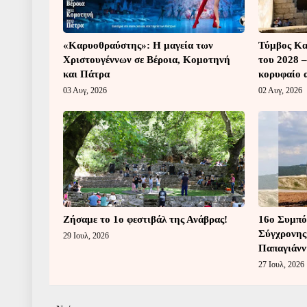
«Καρυοθραύστης»: Η μαγεία των
Τύμβος Κα
Χριστουγέννων σε Βέροια, Κομοτηνή
του 2028 
και Πάτρα
κορυφαίο 
03 Αυγ, 2026
02 Αυγ, 2026
Ζήσαμε το 1ο φεστιβάλ της Ανάβρας!
16o Συμπό
Σύγχρονης
29 Ιουλ, 2026
Παπαγιάνν
27 Ιουλ, 2026