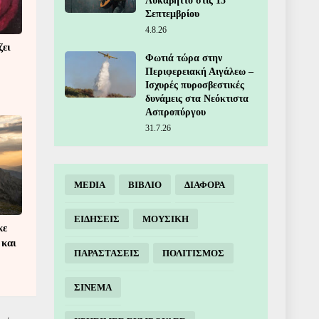
Λυκαβηττό στις 15
Σεπτεμβρίου
4.8.26
ζει
Φωτιά τώρα στην
Περιφερειακή Αιγάλεω –
Ισχυρές πυροσβεστικές
δυνάμεις στα Νεόκτιστα
Ασπροπύργου
31.7.26
MEDIA
ΒΙΒΛΙΟ
ΔΙΑΦΟΡΑ
ΕΙΔΗΣΕΙΣ
ΜΟΥΣΙΚΗ
κε
 και
ΠΑΡΑΣΤΑΣΕΙΣ
ΠΟΛΙΤΙΣΜΟΣ
ΣΙΝΕΜΑ