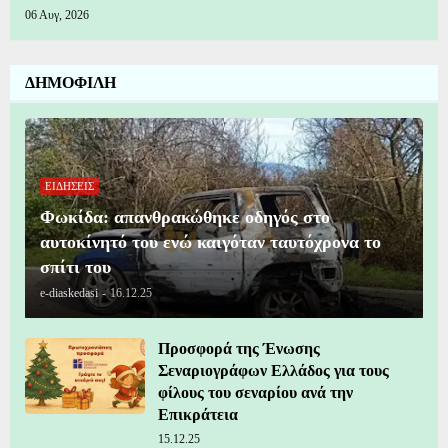
06 Αυγ, 2026
ΔΗΜΟΦΙΛΗ
ΕΙΔΗΣΕΙΣ
Φωκίδα: απανθρακώθηκε οδηγός στο
αυτοκίνητό του ενώ καιγόταν ταυτόχρονα το
σπίτι του
e-diaskedasi
-
16.12.25
Προσφορά της Ένωσης
Σεναριογράφων Ελλάδος για τους
φίλους του σεναρίου ανά την
Επικράτεια
15.12.25