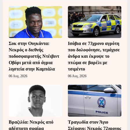
Σοκ στην Ουγκάντα:
Ισόβια σε 73χρονο αγρότη
Νεκρός ο διεθνής
που δολοφόνησε, τεμάχισε
ποδοσφαιριστής Ντέιβιντ
άνδρα και έκρυψε το
Οβόρι μετά από άγρια
πτώμα σε βαρέλι με
ληστεία στην Καμπάλα
τσιμέντο
06 Αυγ, 2026
06 Αυγ, 2026
Βραζιλία: Νεκρός από
Τραγωδία στον Άγιο
αδέσποτη σφαίρα
Στέφανο: Νεκρός 72χρονος