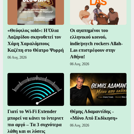
«Θεόφιλος sold»: Η Όλια
Οι αγαπημένοι του
Λαζαρίδου σκηνοθετεί τον
ελληνικού κοινού,
Χάρη Χαραλάμπους
indie/psych rockers Allah-
Καζέπη στο Θέατρο Ψυρρή
Las επιστρέφουν στην
Αθήνα!
06 Αυγ, 2026
06 Αυγ, 2026
Γιατί το Wi-Fi Extender
Θέμης Αδαμαντίδης -
μπορεί να κάνει το ίντερνετ
«Μόνο Από Εκδίκηση»
πιο αργό – Τα 3 συχνότερα
06 Αυγ, 2026
λάθη και οι λύσεις