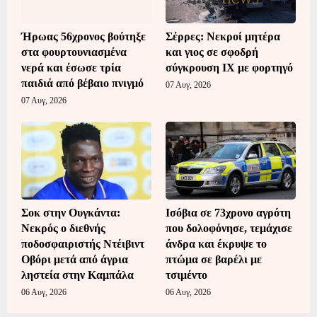
Ήρωας 56χρονος βούτηξε
Σέρρες: Νεκροί μητέρα
στα φουρτουνιασμένα
και γιος σε σφοδρή
νερά και έσωσε τρία
σύγκρουση ΙΧ με φορτηγό
παιδιά από βέβαιο πνιγμό
07 Αυγ, 2026
07 Αυγ, 2026
Σοκ στην Ουγκάντα:
Ισόβια σε 73χρονο αγρότη
Νεκρός ο διεθνής
που δολοφόνησε, τεμάχισε
ποδοσφαιριστής Ντέιβιντ
άνδρα και έκρυψε το
Οβόρι μετά από άγρια
πτώμα σε βαρέλι με
ληστεία στην Καμπάλα
τσιμέντο
06 Αυγ, 2026
06 Αυγ, 2026