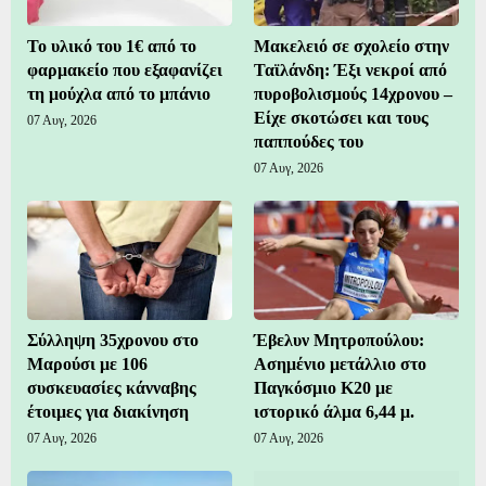
Το υλικό του 1€ από το
Μακελειό σε σχολείο στην
φαρμακείο που εξαφανίζει
Ταϊλάνδη: Έξι νεκροί από
τη μούχλα από το μπάνιο
πυροβολισμούς 14χρονου –
Είχε σκοτώσει και τους
07 Αυγ, 2026
παππούδες του
07 Αυγ, 2026
Σύλληψη 35χρονου στο
Έβελυν Μητροπούλου:
Μαρούσι με 106
Ασημένιο μετάλλιο στο
συσκευασίες κάνναβης
Παγκόσμιο Κ20 με
έτοιμες για διακίνηση
ιστορικό άλμα 6,44 μ.
07 Αυγ, 2026
07 Αυγ, 2026