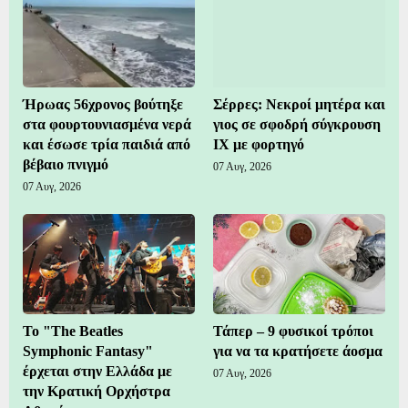
Ήρωας 56χρονος βούτηξε
Σέρρες: Νεκροί μητέρα και
στα φουρτουνιασμένα νερά
γιος σε σφοδρή σύγκρουση
και έσωσε τρία παιδιά από
ΙΧ με φορτηγό
βέβαιο πνιγμό
07 Αυγ, 2026
07 Αυγ, 2026
Το "The Beatles
Τάπερ – 9 φυσικοί τρόποι
Symphonic Fantasy"
για να τα κρατήσετε άοσμα
έρχεται στην Ελλάδα με
07 Αυγ, 2026
την Κρατική Ορχήστρα