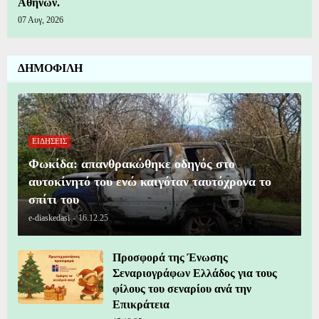
Αθηνών.
07 Αυγ, 2026
ΔΗΜΟΦΙΛΗ
ΕΙΔΗΣΕΙΣ
Φωκίδα: απανθρακώθηκε οδηγός στο
αυτοκίνητό του ενώ καιγόταν ταυτόχρονα το
σπίτι του
e-diaskedasi
-
16.12.25
Προσφορά της Ένωσης
Σεναριογράφων Ελλάδος για τους
φίλους του σεναρίου ανά την
Επικράτεια