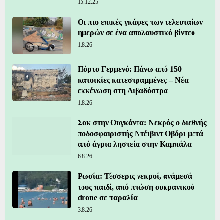
15.12.25
Οι πιο επικές γκάφες των τελευταίων
ημερών σε ένα απολαυστικό βίντεο
1.8.26
Πόρτο Γερμενό: Πάνω από 150
κατοικίες κατεστραμμένες – Νέα
εκκένωση στη Λιβαδόστρα
1.8.26
Σοκ στην Ουγκάντα: Νεκρός ο διεθνής
ποδοσφαιριστής Ντέιβιντ Οβόρι μετά
από άγρια ληστεία στην Καμπάλα
6.8.26
Ρωσία: Τέσσερις νεκροί, ανάμεσά
τους παιδί, από πτώση ουκρανικού
drone σε παραλία
3.8.26