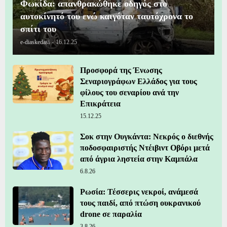
Φωκίδα: απανθρακώθηκε οδηγός στο
αυτοκίνητό του ενώ καιγόταν ταυτόχρονα το
σπίτι του
e-diaskedasi
-
16.12.25
Προσφορά της Ένωσης
Σεναριογράφων Ελλάδος για τους
φίλους του σεναρίου ανά την
Επικράτεια
15.12.25
Σοκ στην Ουγκάντα: Νεκρός ο διεθνής
ποδοσφαιριστής Ντέιβιντ Οβόρι μετά
από άγρια ληστεία στην Καμπάλα
6.8.26
Ρωσία: Τέσσερις νεκροί, ανάμεσά
τους παιδί, από πτώση ουκρανικού
drone σε παραλία
3.8.26