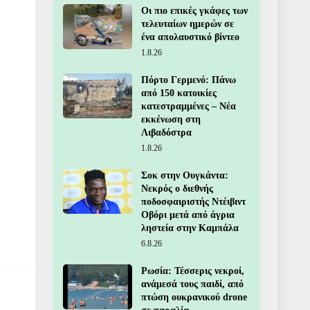
Οι πιο επικές γκάφες των
τελευταίων ημερών σε
ένα απολαυστικό βίντεο
1.8.26
Πόρτο Γερμενό: Πάνω
από 150 κατοικίες
κατεστραμμένες – Νέα
εκκένωση στη
Λιβαδόστρα
1.8.26
Σοκ στην Ουγκάντα:
Νεκρός ο διεθνής
ποδοσφαιριστής Ντέιβιντ
Οβόρι μετά από άγρια
ληστεία στην Καμπάλα
6.8.26
Ρωσία: Τέσσερις νεκροί,
ανάμεσά τους παιδί, από
πτώση ουκρανικού drone