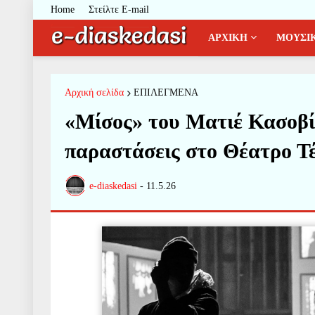
Home
Στείλτε E-mail
ΑΡΧΙΚΗ
ΜΟΥΣΙ
Αρχική σελίδα
ΕΠΙΛΕΓΜΕΝΑ
«Μίσος» του Ματιέ Κασοβί
παραστάσεις στο Θέατρο Τ
e-diaskedasi
-
11.5.26