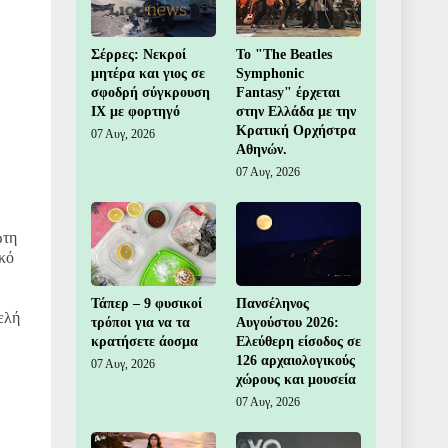
Σέρρες: Νεκροί
Το "The Beatles
μητέρα και γιος σε
Symphonic
σφοδρή σύγκρουση
Fantasy" έρχεται
ΙΧ με φορτηγό
στην Ελλάδα με την
Κρατική Ορχήστρα
07 Αυγ, 2026
Αθηνών.
07 Αυγ, 2026
ώτη
ικό
Τάπερ – 9 φυσικοί
Πανσέληνος
ελή
τρόποι για να τα
Αυγούστου 2026:
κρατήσετε άοσμα
Ελεύθερη είσοδος σε
126 αρχαιολογικούς
07 Αυγ, 2026
χώρους και μουσεία
07 Αυγ, 2026