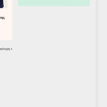
της
αιότερη