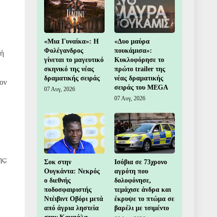
«Μια Γυναίκα»: Η
«Δυο μαύρα
Φολέγανδρος
πουκάμισα»:
κή
γίνεται το μαγευτικό
Κυκλοφόρησε το
σκηνικό της νέας
πρώτο trailer της
δραματικής σειράς
νέας δραματικής
ον
σειράς του MEGA
07 Αυγ, 2026
07 Αυγ, 2026
ης;
Σοκ στην
Ισόβια σε 73χρονο
Ουγκάντα: Νεκρός
αγρότη που
ο διεθνής
δολοφόνησε,
ποδοσφαιριστής
τεμάχισε άνδρα και
Ντέιβιντ Οβόρι μετά
έκρυψε το πτώμα σε
από άγρια ληστεία
βαρέλι με τσιμέντο