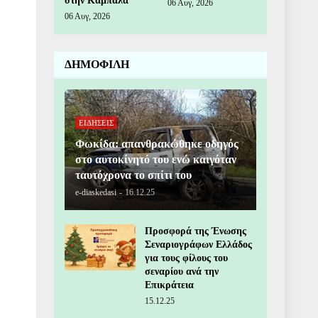
στην Καμπάλα
06 Αυγ, 2026
06 Αυγ, 2026
ΔΗΜΟΦΙΛΗ
ΕΙΔΗΣΕΙΣ
Φωκίδα: απανθρακώθηκε οδηγός
στο αυτοκίνητό του ενώ καιγόταν
ταυτόχρονα το σπίτι του
e-diaskedasi
-
16.12.25
Προσφορά της Ένωσης
Σεναριογράφων Ελλάδος
για τους φίλους του
σεναρίου ανά την
Επικράτεια
15.12.25