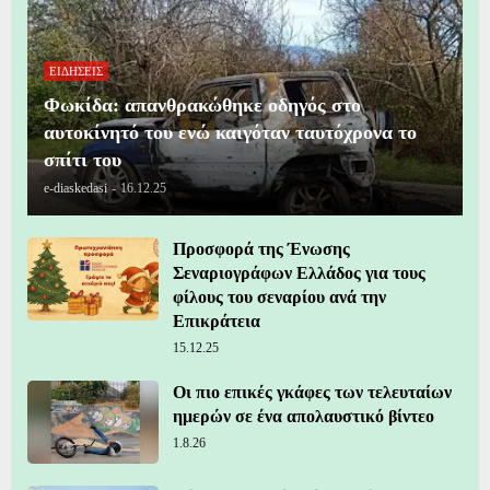
ΕΙΔΗΣΕΙΣ
Φωκίδα: απανθρακώθηκε οδηγός στο
αυτοκίνητό του ενώ καιγόταν ταυτόχρονα το
σπίτι του
e-diaskedasi
-
16.12.25
Προσφορά της Ένωσης
Σεναριογράφων Ελλάδος για τους
φίλους του σεναρίου ανά την
Επικράτεια
15.12.25
Οι πιο επικές γκάφες των τελευταίων
ημερών σε ένα απολαυστικό βίντεο
1.8.26