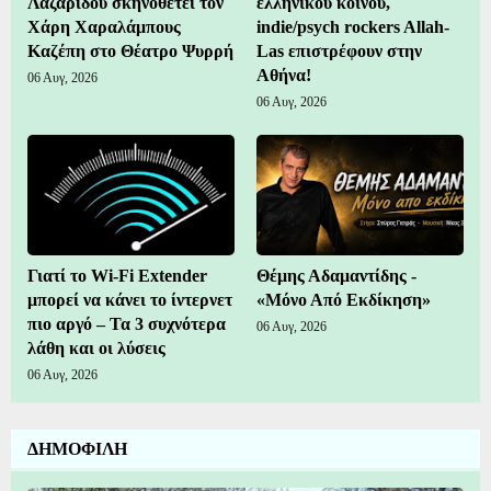
Λαζαρίδου σκηνοθετεί τον
ελληνικού κοινού,
Χάρη Χαραλάμπους
indie/psych rockers Allah-
Καζέπη στο Θέατρο Ψυρρή
Las επιστρέφουν στην
Αθήνα!
06 Αυγ, 2026
06 Αυγ, 2026
Γιατί το Wi-Fi Extender
Θέμης Αδαμαντίδης -
μπορεί να κάνει το ίντερνετ
«Μόνο Από Εκδίκηση»
πιο αργό – Τα 3 συχνότερα
06 Αυγ, 2026
λάθη και οι λύσεις
06 Αυγ, 2026
ΔΗΜΟΦΙΛΗ