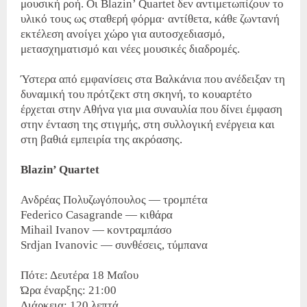
μουσική ροή. Οι Blazin’ Quartet δεν αντιμετωπίζουν το
υλικό τους ως σταθερή φόρμα· αντίθετα, κάθε ζωντανή
εκτέλεση ανοίγει χώρο για αυτοσχεδιασμό,
μετασχηματισμό και νέες μουσικές διαδρομές.
Ύστερα από εμφανίσεις στα Βαλκάνια που ανέδειξαν τη
δυναμική του πρότζεκτ στη σκηνή, το κουαρτέτο
έρχεται στην Αθήνα για μια συναυλία που δίνει έμφαση
στην ένταση της στιγμής, στη συλλογική ενέργεια και
στη βαθιά εμπειρία της ακρόασης.
Blazin’ Quartet
Ανδρέας Πολυζωγόπουλος — τρομπέτα
Federico Casagrande — κιθάρα
Mihail Ivanov — κοντραμπάσο
Srdjan Ivanovic — συνθέσεις, τύμπανα
Πότε: Δευτέρα 18 Μαΐου
Ώρα έναρξης: 21:00
Διάρκεια: 120 λεπτά