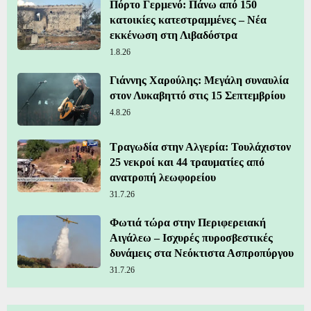
Πόρτο Γερμενό: Πάνω από 150
κατοικίες κατεστραμμένες – Νέα
εκκένωση στη Λιβαδόστρα
1.8.26
Γιάννης Χαρούλης: Μεγάλη συναυλία
στον Λυκαβηττό στις 15 Σεπτεμβρίου
4.8.26
Τραγωδία στην Αλγερία: Τουλάχιστον
25 νεκροί και 44 τραυματίες από
ανατροπή λεωφορείου
31.7.26
Φωτιά τώρα στην Περιφερειακή
Αιγάλεω – Ισχυρές πυροσβεστικές
δυνάμεις στα Νεόκτιστα Ασπροπύργου
31.7.26