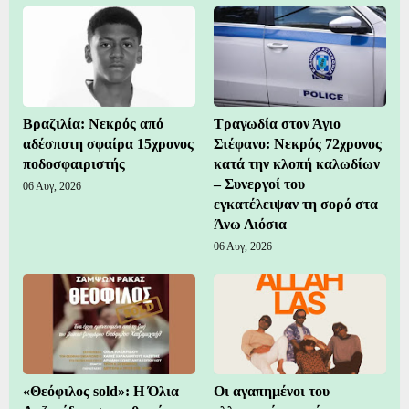
Βραζιλία: Νεκρός από
Τραγωδία στον Άγιο
αδέσποτη σφαίρα 15χρονος
Στέφανο: Νεκρός 72χρονος
ποδοσφαιριστής
κατά την κλοπή καλωδίων
– Συνεργοί του
06 Αυγ, 2026
εγκατέλειψαν τη σορό στα
Άνω Λιόσια
06 Αυγ, 2026
«Θεόφιλος sold»: Η Όλια
Οι αγαπημένοι του