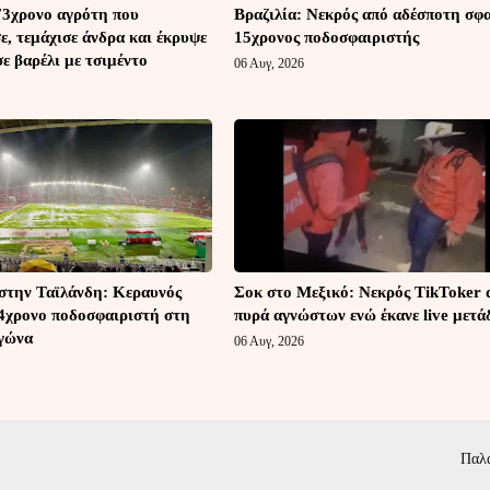
73χρονο αγρότη που
Βραζιλία: Νεκρός από αδέσποτη σφ
, τεμάχισε άνδρα και έκρυψε
15χρονος ποδοσφαιριστής
ε βαρέλι με τσιμέντο
06 Αυγ, 2026
στην Ταϊλάνδη: Κεραυνός
Σοκ στο Μεξικό: Νεκρός TikToker 
4χρονο ποδοσφαιριστή στη
πυρά αγνώστων ενώ έκανε live μετ
αγώνα
06 Αυγ, 2026
Παλ