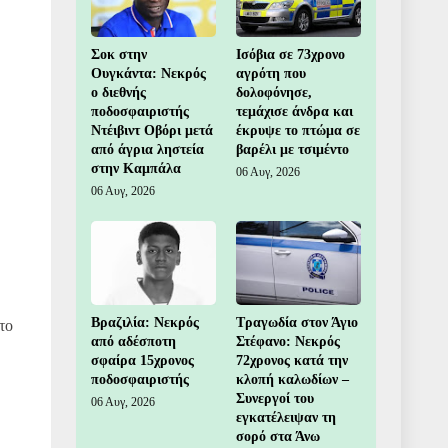
Σοκ στην
Ισόβια σε 73χρονο
Ουγκάντα: Νεκρός
αγρότη που
ο διεθνής
δολοφόνησε,
ποδοσφαιριστής
τεμάχισε άνδρα και
Ντέιβιντ Οβόρι μετά
έκρυψε το πτώμα σε
από άγρια ληστεία
βαρέλι με τσιμέντο
στην Καμπάλα
06 Αυγ, 2026
06 Αυγ, 2026
Βραζιλία: Νεκρός
Τραγωδία στον Άγιο
το
από αδέσποτη
Στέφανο: Νεκρός
σφαίρα 15χρονος
72χρονος κατά την
ποδοσφαιριστής
κλοπή καλωδίων –
Συνεργοί του
06 Αυγ, 2026
εγκατέλειψαν τη
σορό στα Άνω