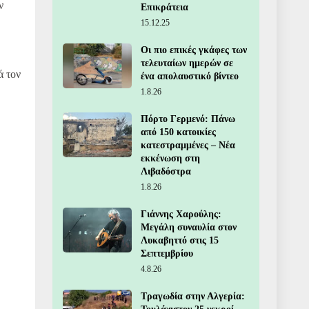
ν
Επικράτεια
15.12.25
Οι πιο επικές γκάφες των
τελευταίων ημερών σε
ά τον
ένα απολαυστικό βίντεο
1.8.26
Πόρτο Γερμενό: Πάνω
από 150 κατοικίες
κατεστραμμένες – Νέα
εκκένωση στη
Λιβαδόστρα
1.8.26
Γιάννης Χαρούλης:
Μεγάλη συναυλία στον
Λυκαβηττό στις 15
Σεπτεμβρίου
4.8.26
Τραγωδία στην Αλγερία: