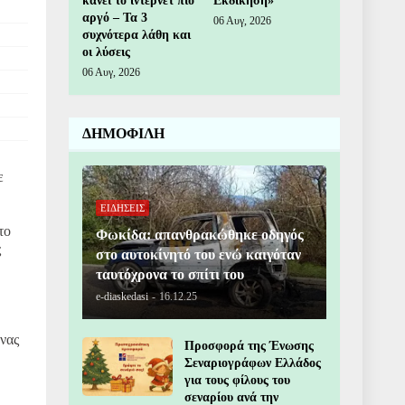
κάνει το ίντερνετ πιο
Εκδίκηση»
αργό – Τα 3
06 Αυγ, 2026
συχνότερα λάθη και
οι λύσεις
06 Αυγ, 2026
ΔΗΜΟΦΙΛΗ
ε
ΕΙΔΗΣΕΙΣ
το
Φωκίδα: απανθρακώθηκε οδηγός
ς
στο αυτοκίνητό του ενώ καιγόταν
ταυτόχρονα το σπίτι του
e-diaskedasi
-
16.12.25
ένας
Προσφορά της Ένωσης
Σεναριογράφων Ελλάδος
για τους φίλους του
σεναρίου ανά την