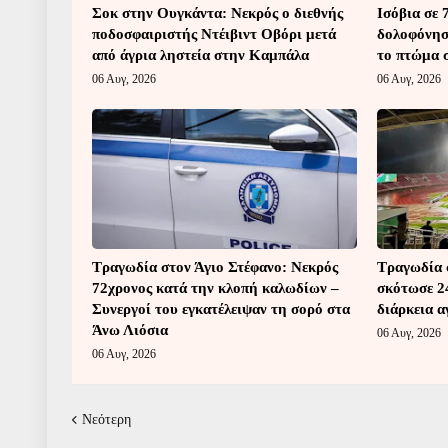
Σοκ στην Ουγκάντα: Νεκρός ο διεθνής
Ισόβια σε 
ποδοσφαιριστής Ντέιβιντ Οβόρι μετά
δολοφόνησε
από άγρια ληστεία στην Καμπάλα
το πτώμα σ
06 Αυγ, 2026
06 Αυγ, 2026
Τραγωδία στον Άγιο Στέφανο: Νεκρός
Τραγωδία 
72χρονος κατά την κλοπή καλωδίων –
σκότωσε 2
Συνεργοί του εγκατέλειψαν τη σορό στα
διάρκεια 
Άνω Λιόσια
06 Αυγ, 2026
06 Αυγ, 2026
Νεότερη