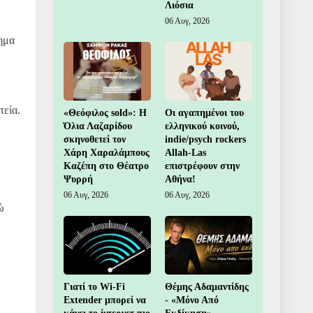
Λιόσια
06 Αυγ, 2026
τημα
τεία.
«Θεόφιλος sold»: Η
Οι αγαπημένοι του
Όλια Λαζαρίδου
ελληνικού κοινού,
σκηνοθετεί τον
indie/psych rockers
Χάρη Χαραλάμπους
Allah-Las
Καζέπη στο Θέατρο
επιστρέφουν στην
Ψυρρή
Αθήνα!
06 Αυγ, 2026
06 Αυγ, 2026
ώ
Γιατί το Wi-Fi
Θέμης Αδαμαντίδης
Extender μπορεί να
- «Μόνο Από