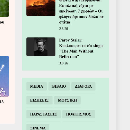
Φωτιά στην Κεφαλονιά:
Εφιαλτική νύχτα με
εκκένωση 7 χωριών – Οι
φλόγες έφτασαν δίπλα σε
που
σπίτια
2.8.26
Parov Stelar:
Κυκλοφορεί το νέο single
"The Man Without
Reflection"
3.8.26
MEDIA
ΒΙΒΛΙΟ
ΔΙΑΦΟΡΑ
ΕΙΔΗΣΕΙΣ
ΜΟΥΣΙΚΗ
13
ΠΑΡΑΣΤΑΣΕΙΣ
ΠΟΛΙΤΙΣΜΟΣ
ΣΙΝΕΜΑ