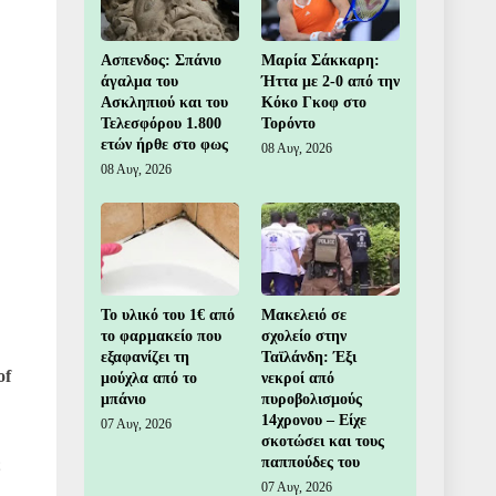
Ασπενδος: Σπάνιο
Μαρία Σάκκαρη:
άγαλμα του
Ήττα με 2-0 από την
Ασκληπιού και του
Κόκο Γκοφ στο
Τελεσφόρου 1.800
Τορόντο
ετών ήρθε στο φως
08 Αυγ, 2026
08 Αυγ, 2026
Το υλικό του 1€ από
Μακελειό σε
το φαρμακείο που
σχολείο στην
εξαφανίζει τη
Ταϊλάνδη: Έξι
of
μούχλα από το
νεκροί από
μπάνιο
πυροβολισμούς
14χρονου – Είχε
07 Αυγ, 2026
σκοτώσει και τους
παππούδες του
ε
07 Αυγ, 2026