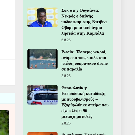
Σοκ στην Ουγκάντα:
Νεκρός ο διεθνής
ποδοσφαιριστής Ντέιβιντ
Οβόρι μετά από άγρια
ληστεία στην Καμπάλα
6.8.26
Ρωσία: Τέσσερις νεκροί,
ανάμεσά τους παιδί, από
πτώση ουκρανικού drone
σε παραλία
3.8.26
Θεσσαλονίκη:
Επεισοδιακή καταδίωξη
με πυροβολισμούς –
Εξαρθρώθηκε σπείρα που
είχε κλέψει 96
μετασχηματιστές
2.8.26