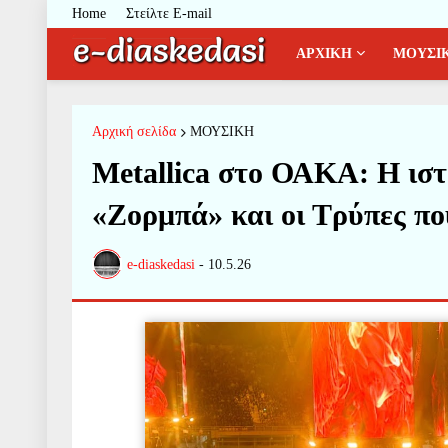
Home
Στείλτε E-mail
ΑΡΧΙΚΗ
ΜΟΥΣΙ
Αρχική σελίδα
ΜΟΥΣΙΚΗ
Metallica στο ΟΑΚΑ: Η ιστ
«Ζορμπά» και οι Τρύπες πο
e-diaskedasi
-
10.5.26