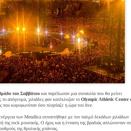
ο βράδυ του Σαββάτου
και παρέδωσαν μια συναυλία που θα μείνει
 το απόγευμα, χιλιάδες φαν κατέκλυζαν το
Olympic Athletic Center 
ς που κορυφωνόταν όσο πλησίαζε η ώρα του live.
 ενέργεια των Metallica συναντήθηκε με τον παλμό δεκάδων χιλιάδων
ή της rock μουσικής. Ο ήχος και η ένταση της βραδιάς απλώνονταν σ
 ρυθμούς της θρυλικής μπάντας.