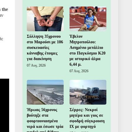
 the
αν
Σύλληψη 35χρονου
Έβελυν
θε
στο Μαρούσι με 106
Μητροπούλου:
συσκευασίες
Ασημένιο μετάλλιο
κάνναβης έτοιμες
στο Παγκόσμιο Κ20
για διακίνηση
με ιστορικό άλμα
6,44 μ.
07 Αυγ, 2026
07 Αυγ, 2026
Ήρωας 56χρονος
Σέρρες: Νεκροί
βούτηξε στα
μητέρα και γιος σε
φουρτουνιασμένα
σφοδρή σύγκρουση
νερά και έσωσε τρία
ΙΧ με φορτηγό