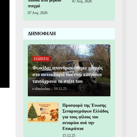
παιδιά από βέβαιο
07 Αυγ, 2026
πνιγμό
07 Αυγ, 2026
ΔΗΜΟΦΙΛΗ
ΕΙΔΗΣΕΙΣ
Φωκίδα: απανθρακώθηκε οδηγός
στο αυτοκίνητό του ενώ καιγόταν
ταυτόχρονα το σπίτι του
e-diaskedasi
-
16.12.25
Προσφορά της Ένωσης
Σεναριογράφων Ελλάδος
για τους φίλους του
σεναρίου ανά την
Επικράτεια
15.12.25