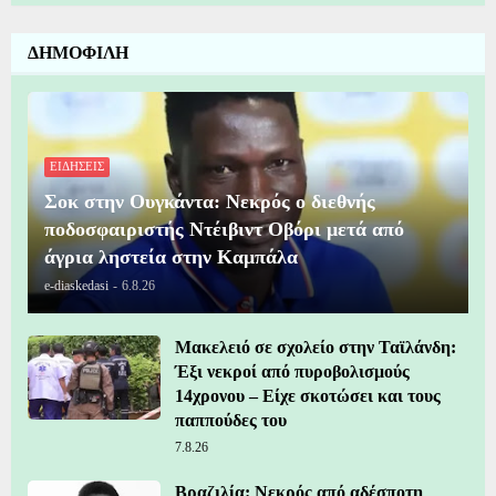
ΔΗΜΟΦΙΛΗ
ΕΙΔΗΣΕΙΣ
Σοκ στην Ουγκάντα: Νεκρός ο διεθνής
ποδοσφαιριστής Ντέιβιντ Οβόρι μετά από
άγρια ληστεία στην Καμπάλα
e-diaskedasi
-
6.8.26
Μακελειό σε σχολείο στην Ταϊλάνδη:
Έξι νεκροί από πυροβολισμούς
14χρονου – Είχε σκοτώσει και τους
παππούδες του
7.8.26
Βραζιλία: Νεκρός από αδέσποτη