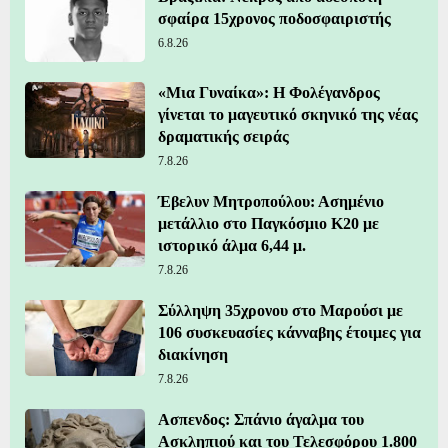
σφαίρα 15χρονος ποδοσφαιριστής
6.8.26
«Μια Γυναίκα»: Η Φολέγανδρος
γίνεται το μαγευτικό σκηνικό της νέας
δραματικής σειράς
7.8.26
Έβελυν Μητροπούλου: Ασημένιο
μετάλλιο στο Παγκόσμιο Κ20 με
ιστορικό άλμα 6,44 μ.
7.8.26
Σύλληψη 35χρονου στο Μαρούσι με
106 συσκευασίες κάνναβης έτοιμες για
διακίνηση
7.8.26
Ασπενδος: Σπάνιο άγαλμα του
Ασκληπιού και του Τελεσφόρου 1.800