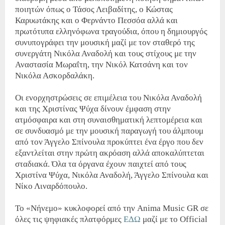
ποιητών όπως ο Τάσος Λειβαδίτης, ο Κώστας
Καρυωτάκης και ο Φερνάντο Πεσσόα αλλά και
πρωτότυπα ελληνόφωνα τραγούδια, όπου η δημιουργός
συνυπογράφει την μουσική μαζί με τον σταθερό της
συνεργάτη Νικόλα Αναδολή και τους στίχους με την
Αναστασία Μωραΐτη, την Νικόλ Κατσάνη και τον
Νικόλα Ασκορδαλάκη.
Οι ενορχηστρώσεις σε επιμέλεια του Νικόλα Αναδολή
και της Χριστίνας Ψύχα δίνουν έμφαση στην
ατμόσφαιρα και στη συναισθηματική λεπτομέρεια και
σε συνδυασμό με την μουσική παραγωγή του άλμπουμ
από τον Άγγελο Σπίνουλα προκύπτει ένα έργο που δεν
εξαντλείται στην πρώτη ακρόαση αλλά αποκαλύπτεται
σταδιακά. Όλα τα όργανα έχουν παιχτεί από τους
Χριστίνα Ψύχα, Νικόλα Αναδολή, Άγγελο Σπίνουλα και
Νίκο Λιναρδόπουλο.
Το «Νήνεμο» κυκλοφορεί από την
Anima Music GR
σε
όλες τις ψηφιακές πλατφόρμες
ΕΔΩ
μαζί με το
Official