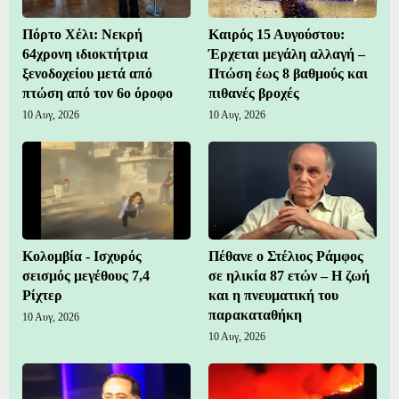
Πόρτο Χέλι: Νεκρή
Καιρός 15 Αυγούστου:
64χρονη ιδιοκτήτρια
Έρχεται μεγάλη αλλαγή –
ξενοδοχείου μετά από
Πτώση έως 8 βαθμούς και
πτώση από τον 6ο όροφο
πιθανές βροχές
10 Αυγ, 2026
10 Αυγ, 2026
Κολομβία - Ισχυρός
Πέθανε ο Στέλιος Ράμφος
σεισμός μεγέθους 7,4
σε ηλικία 87 ετών – Η ζωή
Ρίχτερ
και η πνευματική του
παρακαταθήκη
10 Αυγ, 2026
10 Αυγ, 2026