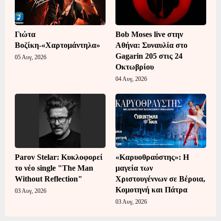
Γιώτα
Bob Moses live στην
Βοζίκη-«Χαρτομάντηλα»
Αθήνα: Συναυλία στο
Gagarin 205 στις 24
05 Αυγ, 2026
Οκτωβρίου
04 Αυγ, 2026
Parov Stelar: Κυκλοφορεί
«Καρυοθραύστης»: Η
το νέο single "The Man
μαγεία των
Without Reflection"
Χριστουγέννων σε Βέροια,
Κομοτηνή και Πάτρα
03 Αυγ, 2026
03 Αυγ, 2026