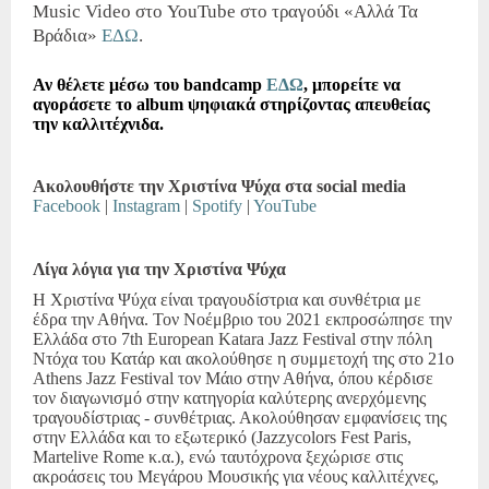
Music Video
στο
YouTube
στο τραγούδι «Αλλά Τα
Βράδια»
ΕΔΩ
.
Αν θέλετε μέσω του
bandcamp
ΕΔΩ
, μπορείτε να
αγοράσετε το
album
ψηφιακά στηρίζοντας απευθείας
την καλλιτέχνιδα.
Ακολουθήστε την Χριστίνα Ψύχα στα
social
media
Facebook
|
Instagram
|
Spotify
|
YouTube
Λίγα λόγια για την Χριστίνα Ψύχα
Η Χριστίνα Ψύχα είναι τραγουδίστρια και συνθέτρια με
έδρα την Αθήνα. Τον Νοέμβριο του 2021 εκπροσώπησε την
Ελλάδα στο 7
th European Katara Jazz Festival
στην πόλη
Ντόχα του Κατάρ και ακολούθησε η συμμετοχή της στο 21ο
Athens Jazz Festival
τον Μάιο στην Αθήνα, όπου κέρδισε
τον διαγωνισμό στην κατηγορία καλύτερης ανερχόμενης
τραγουδίστριας - συνθέτριας. Ακολούθησαν εμφανίσεις της
στην Ελλάδα και το εξωτερικό (
Jazzycolors Fest Paris
,
Martelive Rome
κ.α.), ενώ ταυτόχρονα ξεχώρισε στις
ακροάσεις του Μεγάρου Μουσικής για νέους καλλιτέχνες,