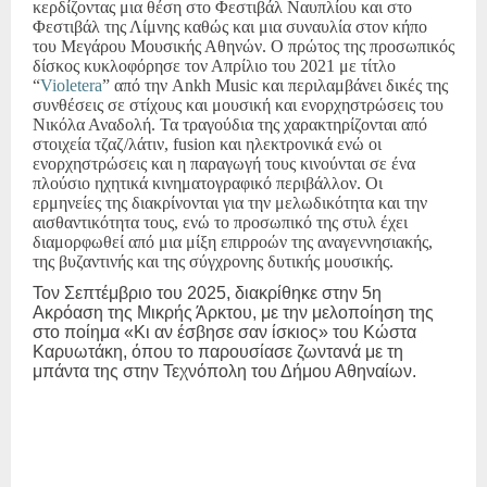
κερδίζοντας μια θέση στο Φεστιβάλ Ναυπλίου και στο
Φεστιβάλ της Λίμνης καθώς και μια συναυλία στον κήπο
του Μεγάρου Μουσικής Αθηνών. Ο πρώτος της προσωπικός
δίσκος κυκλοφόρησε τον Απρίλιο του 2021 με τίτλο
“
Violetera
” από την
Ankh Music
και περιλαμβάνει δικές της
συνθέσεις σε στίχους και μουσική και ενορχηστρώσεις του
Νικόλα Αναδολή. Τα τραγούδια της χαρακτηρίζονται από
στοιχεία τζαζ/λάτιν,
fusion
και ηλεκτρονικά ενώ οι
ενορχηστρώσεις και η παραγωγή τους κινούνται σε ένα
πλούσιο ηχητικά κινηματογραφικό περιβάλλον. Οι
ερμηνείες της διακρίνονται για την μελωδικότητα και την
αισθαντικότητα τους, ενώ το προσωπικό της στυλ έχει
διαμορφωθεί από μια μίξη επιρροών της αναγεννησιακής,
της βυζαντινής και της σύγχρονης δυτικής μουσικής.
Τον Σεπτέμβριο του 2025, διακρίθηκε στην 5η
Ακρόαση της Μικρής Άρκτου, με την μελοποίηση της
στο ποίημα «Κι αν έσβησε σαν ίσκιος» του Κώστα
Καρυωτάκη, όπου το παρουσίασε ζωντανά με τη
μπάντα της στην Τεχνόπολη του Δήμου Αθηναίων.