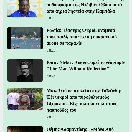
ποδοσφαιριστής Ντέιβιντ Οβόρι μετά
από άγρια ληστεία στην Καμπάλα
6.8.26
Ρωσία: Τέσσερις νεκροί, ανάμεσά
τους παιδί, από πτώση ουκρανικού
drone σε παραλία
3.8.26
Parov Stelar: Κυκλοφορεί το νέο single
"The Man Without Reflection"
3.8.26
Μακελειό σε σχολείο στην Ταϊλάνδη:
Έξι νεκροί από πυροβολισμούς
14χρονου – Είχε σκοτώσει και τους
παππούδες του
7.8.26
Θέμης Αδαμαντίδης - «Μόνο Από