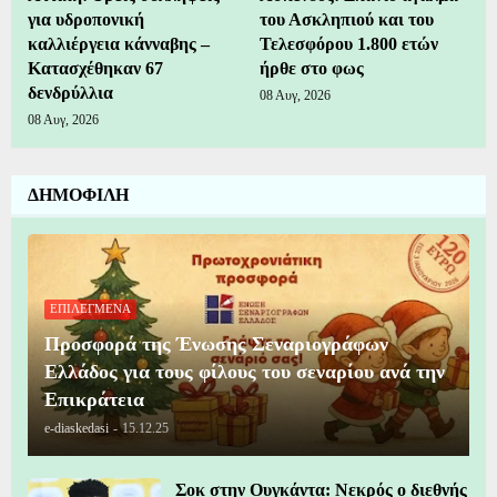
για υδροπονική
του Ασκληπιού και του
καλλιέργεια κάνναβης –
Τελεσφόρου 1.800 ετών
Κατασχέθηκαν 67
ήρθε στο φως
δενδρύλλια
08 Αυγ, 2026
08 Αυγ, 2026
ΔΗΜΟΦΙΛΗ
ΕΠΙΛΕΓΜΕΝΑ
Προσφορά της Ένωσης Σεναριογράφων
Ελλάδος για τους φίλους του σεναρίου ανά την
Επικράτεια
e-diaskedasi
-
15.12.25
Σοκ στην Ουγκάντα: Νεκρός ο διεθνής