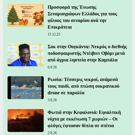
Προσφορά της Ένωσης
Σεναριογράφων Ελλάδος για τους
φίλους του σεναρίου ανά την
Επικράτεια
15.12.25
Σοκ στην Ουγκάντα: Νεκρός ο διεθνής
ποδοσφαιριστής Ντέιβιντ Οβόρι μετά
από άγρια ληστεία στην Καμπάλα
6.8.26
Ρωσία: Τέσσερις νεκροί, ανάμεσά
τους παιδί, από πτώση ουκρανικού
drone σε παραλία
3.8.26
Φωτιά στην Κεφαλονιά: Εφιαλτική
νύχτα με εκκένωση 7 χωριών – Οι
φλόγες έφτασαν δίπλα σε σπίτια
2.8.26