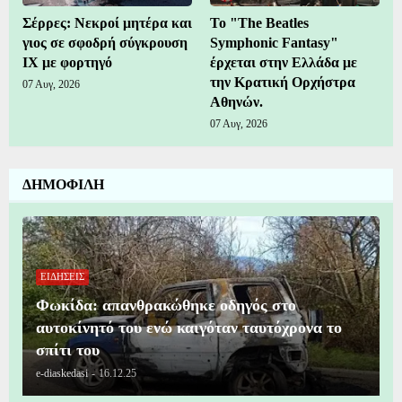
Σέρρες: Νεκροί μητέρα και
Το "The Beatles
γιος σε σφοδρή σύγκρουση
Symphonic Fantasy"
ΙΧ με φορτηγό
έρχεται στην Ελλάδα με
την Κρατική Ορχήστρα
07 Αυγ, 2026
Αθηνών.
07 Αυγ, 2026
ΔΗΜΟΦΙΛΗ
ΕΙΔΗΣΕΙΣ
Φωκίδα: απανθρακώθηκε οδηγός στο
αυτοκίνητό του ενώ καιγόταν ταυτόχρονα το
σπίτι του
e-diaskedasi
-
16.12.25