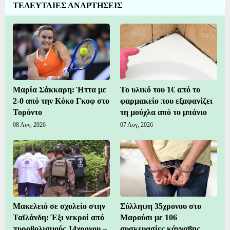
ΤΕΛΕΥΤΑΙΕΣ ΑΝΑΡΤΗΣΕΙΣ
Μαρία Σάκκαρη: Ήττα με
Το υλικό του 1€ από το
2-0 από την Κόκο Γκοφ στο
φαρμακείο που εξαφανίζει
Τορόντο
τη μούχλα από το μπάνιο
08 Αυγ, 2026
07 Αυγ, 2026
Μακελειό σε σχολείο στην
Σύλληψη 35χρονου στο
Ταϊλάνδη: Έξι νεκροί από
Μαρούσι με 106
πυροβολισμούς 14χρονου –
συσκευασίες κάνναβης