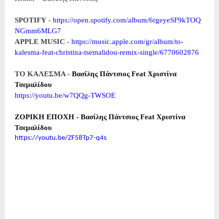
SPOTIFY
-
https://open.spotify.com/album/6rgeyeSF9kTOQ
NGmm6MLG7
APPLE MUSIC
-
https://music.apple.com/gr/album/to-
kalesma-feat-christina-tsemalidou-remix-single/6770602876
TO
KA
ΛΕΣΜΑ -
Βασίλης Πάντσιος
Feat
Χριστίνα
Τσεμαλίδου
https
://
youtu
.
be
/
w
7
QQg
-
TWSOE
ΖΟΡΙΚΗ ΕΠΟΧΗ - Βασίλης Πάντσιος Feat Χριστίνα
Τσεμαλίδου
https
://
youtu
.
be
/
ZF
58
Tp
7-
q
4
s