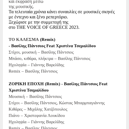
και έκφραση μέσω
της μουσικής.
Τα τελευταία χρόνια κάνει συναυλίες σε μουσικές σκηνές
με έντεχνο και ξένο ρεπερτόριο.
Ξεχώρισε με την συμμετοχή της
στο
THE
VOICE
OF
GREECE
2023.
TO KA
ΛΕΣΜΑ
(Remix)
-
Βασίλης
Πάντσιος
Feat
Χριστίνα
Τσεμαλίδου
Στίχοι, μουσική – Βασίλης Πάντσιος
Μπάσο, κιθάρα, πλήκτρα – Βασίλης Πάντσιος
Ηχοληψία – Γιάννης Βαρελίδης
Remix
– Βασίλης Πάντσιος
ΖΟΡΙΚΗ ΕΠΟΧΗ (Remix) - Βασίλης Πάντσιος Feat
Χριστίνα Τσεμαλίδου
Μουσική – Βασίλης Πάντσιος
Στίχοι – Βασίλης Πάντσιος, Κώστας Μπαρμπαγιάννης
Κιθάρες – Μιχάλης Χατζόπουλος
Πιάνο – Χριστεφανία Λουκίδου
Ηχοληψία – Γιάννης Βαρελίδης
Remix
– Βασίλης Πάντσιος