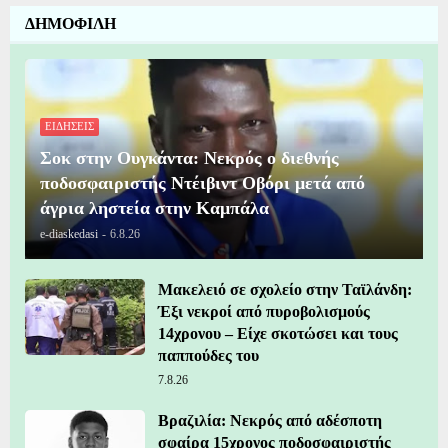
ΔΗΜΟΦΙΛΗ
ΕΙΔΗΣΕΙΣ
Σοκ στην Ουγκάντα: Νεκρός ο διεθνής
ποδοσφαιριστής Ντέιβιντ Οβόρι μετά από
άγρια ληστεία στην Καμπάλα
e-diaskedasi
-
6.8.26
Μακελειό σε σχολείο στην Ταϊλάνδη:
Έξι νεκροί από πυροβολισμούς
14χρονου – Είχε σκοτώσει και τους
παππούδες του
7.8.26
Βραζιλία: Νεκρός από αδέσποτη
σφαίρα 15χρονος ποδοσφαιριστής