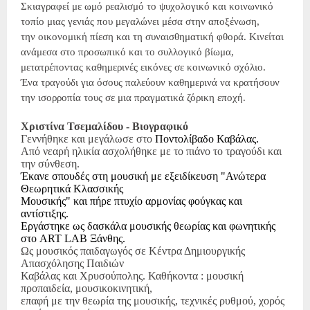
Σκιαγραφεί με ωμό ρεαλισμό το ψυχολογικό και κοινωνικό
τοπίο μιας γενιάς που μεγαλώνει μέσα στην αποξένωση,
την οικονομική πίεση και τη συναισθηματική φθορά. Κινείται
ανάμεσα στο προσωπικό και το συλλογικό βίωμα,
μετατρέποντας καθημερινές εικόνες σε κοινωνικό σχόλιο.
Ένα τραγούδι για όσους παλεύουν καθημερινά να κρατήσουν
την ισορροπία τους σε μια πραγματικά ζόρικη εποχή.
Χριστίνα Τσεμαλίδου - Βιογραφικό
Γεννήθηκε και μεγάλωσε στο
Ποντολίβαδο Καβάλας.
Από νεαρή ηλικία ασχολήθηκε με το πιάνο το τραγούδι και
την σύνθεση.
Έκανε σπουδές στη μουσική με εξειδίκευση "Ανώτερα
Θεωρητικά Κλασσικής
Μουσικής" και πήρε πτυχίο αρμονίας φούγκας και
αντίστιξης.
Εργάστηκε ως δασκάλα μουσικής θεωρίας και φωνητικής
στο
ART
LAB
Ξάνθης.
Ως μουσικός παιδαγωγός σε Κέντρα Δημιουργικής
Απασχόλησης Παιδιών
Καβάλας και Χρυσούπολης. Καθήκοντα : μουσική
προπαιδεία, μουσικοκινητική,
επαφή με την θεωρία της μουσικής, τεχνικές ρυθμού, χορός