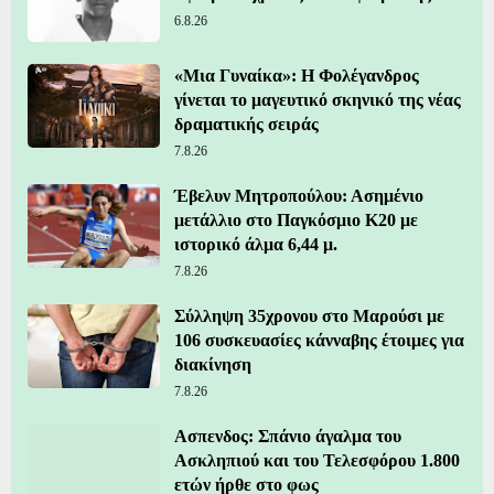
6.8.26
«Μια Γυναίκα»: Η Φολέγανδρος
γίνεται το μαγευτικό σκηνικό της νέας
δραματικής σειράς
7.8.26
Έβελυν Μητροπούλου: Ασημένιο
μετάλλιο στο Παγκόσμιο Κ20 με
ιστορικό άλμα 6,44 μ.
7.8.26
Σύλληψη 35χρονου στο Μαρούσι με
106 συσκευασίες κάνναβης έτοιμες για
διακίνηση
7.8.26
Ασπενδος: Σπάνιο άγαλμα του
Ασκληπιού και του Τελεσφόρου 1.800
ετών ήρθε στο φως