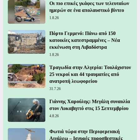
Οι πιο επικές γκάφες των τελευταίων
ημερών σε ένα απολαυστικό βίντεο
1.8.26
Πόρτο Γερμενό: Πάνω από 150
κατοικίες κατεστραμμένες – Νέα
εκκένωση στη Λιβαδόστρα
1.8.26
Τραγωδία στην Αλγερία: Τουλάχιστον
25 νεκροί και 44 τραυματίες από
ανατροπή λεωφορείου
31.7.26
Γιάννης Χαρούλης: Μεγάλη συναυλία
στον Λυκαβηττό στις 15 Σεπτεμβρίου
4.8.26
Φωτιά τώρα στην Περιφερειακή
Αιγάλεω – Ισχυρές πυροσβεστικές