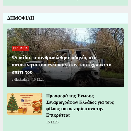
ΔΗΜΟΦΙΛΗ
ΕΙΔΗΣΕΙΣ
Φωκίδα: απανθρακώθηκε οδηγός στο
αυτοκίνητό του ενώ καιγόταν ταυτόχρονα το
σπίτι του
e-diaskedasi
-
16.12.25
Προσφορά της Ένωσης
Σεναριογράφων Ελλάδος για τους
φίλους του σεναρίου ανά την
Επικράτεια
15.12.25