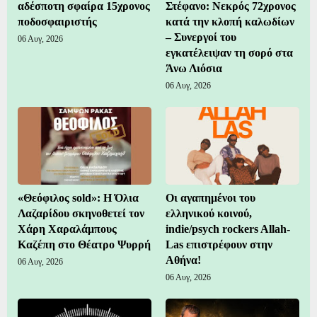
αδέσποτη σφαίρα 15χρονος
Στέφανο: Νεκρός 72χρονος
ποδοσφαιριστής
κατά την κλοπή καλωδίων
– Συνεργοί του
06 Αυγ, 2026
εγκατέλειψαν τη σορό στα
Άνω Λιόσια
06 Αυγ, 2026
«Θεόφιλος sold»: Η Όλια
Οι αγαπημένοι του
Λαζαρίδου σκηνοθετεί τον
ελληνικού κοινού,
Χάρη Χαραλάμπους
indie/psych rockers Allah-
Καζέπη στο Θέατρο Ψυρρή
Las επιστρέφουν στην
Αθήνα!
06 Αυγ, 2026
06 Αυγ, 2026